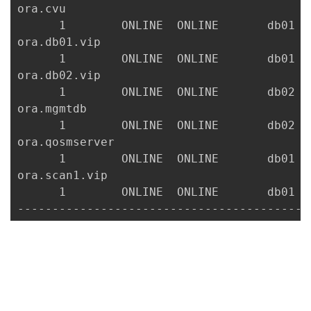
ora.cvu

      1        ONLINE  ONLINE       db01  
ora.db01.vip

      1        ONLINE  ONLINE       db01  
ora.db02.vip

      1        ONLINE  ONLINE       db02  
ora.mgmtdb

      1        ONLINE  ONLINE       db02  
ora.qosmserver

      1        ONLINE  ONLINE       db01  
ora.scan1.vip

      1        ONLINE  ONLINE       db01  
------------------------------------------