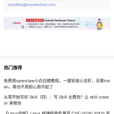
cloudbbs@huaweicloud.com
热门推荐
免费用openclaw小白白嫖教程，一键安装小龙虾，无限tok
en，再也不用担心用不起了
从零开始写好 Skill（四）：写 Skill 太费劲？让 skill-creat
or 来帮你
【Linux内核】Linux 核弹级高危漏洞 CVE-2026-31431 完