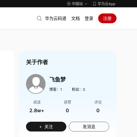
中国站
华为云App
华为云码道
文档
登录
注册
关于作者
飞鱼梦
博客：
1
粉丝：
0
阅读
获赞
评论
2.8w+
0
0
+ 关注
发消息