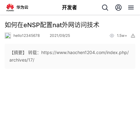
开发者
返
如何在eNSP配置nat外网访问技术
回
hello12345678
2021/09/25
1.5w+
举
报
【摘要】 转载：https://www.haochen1204.com/index.php/
archives/17/
个
如何在eNSP配置nat外网访问技术
我
人
实验拓扑：
的
主
实验需求：
开
页
1、为了使网络互通，请在ROUTER和GW上配置对应的明细静态路
发
由，实现全网互联；