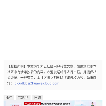
仅学习到了局域网与外网通信的原理，也学习到了如何将时间规则
应用到acl中，
同时也学习到了安全防护的一些配置。在实验中遇到的问题主要是
最后一步使用ip
与域名访问服务器都无法与服务器连接，最后发现是dns服务器未开
启，并且将ip
最后一位配置为了.0。经过修改后成功实现了访问服务器。
【版权声明】本文为华为云社区用户转载文章，如果您发现本
社区中有涉嫌抄袭的内容，欢迎发送邮件进行举报，并提供相
关证据，一经查实，本社区将立刻删除涉嫌侵权内容，举报邮
箱：
cloudbbs@huaweicloud.com
NAT
TCP/IP
网络