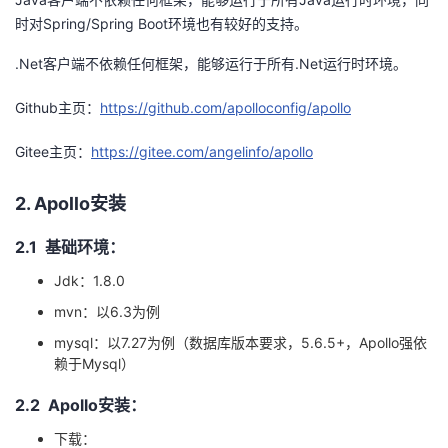
时对
Spring/Spring Boot
环境也有较好的支持。
者
.Net客户端不依赖任何框架，能够运行于所有
.Net
运行时环境。
我
Github主页：
https://github.com/apolloconfig/apollo
的
我
Gitee主页：
https://gitee.com/angelinfo/apollo
博
的
我
2. Apollo
安装
客
论
的
我
2.1 基础环境：
坛
圈
的
我
Jdk
：1.
8.0
mvn：以
6.3
为例
子
直
的
我
mysql：以
7.27
为例（数据库版本要求，
5.6.5+
，
Apollo
强依
赖于
Mysql
）
我
播
活
的
2.2 Apollo
安装：
我
动
关
的
下载：