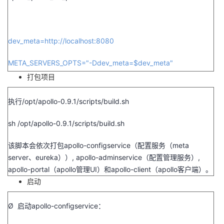
dev_meta=http://localhost:8080
META_SERVERS_OPTS="-Ddev_meta=$dev_meta"
打包项目
执行
/opt/apollo-0.9.1/scripts/build.sh
sh /opt/apollo-0.9.1/scripts/build.sh
该脚本会依次打包
apollo-configservice
（配置服务（
meta
server
、
eureka
））
, apollo-adminservice
（配置管理服务）
,
apollo-portal
（
apollo
管理
UI
）和
apollo-client
（
apollo
客户端）。
启动
Ø 启动
apollo-configservice
：