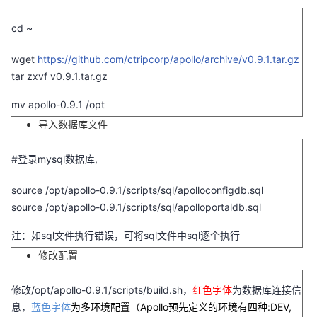
我
注
的
开
cd ~
的
Programs
发
wget
https://github.com/ctripcorp/apollo/archive/v0.9.1.tar.gz
tar zxvf v0.9.1.tar.gz
支
者
mv apollo-0.9.1 /opt
持
学
导入数据库文件
我
堂
#
登录
mysql
数据库
,
的
我
我
source /opt/apollo-0.9.1/scripts/sql/apolloconfigdb.sql
source /opt/apollo-0.9.1/scripts/sql/apolloportaldb.sql
技
的
的
我
注：如
sql
文件执行错误，可将
sql
文件中
sql
逐个执行
术
云
修改配置
课
的
我
支
声
修改
/opt/apollo-0.9.1/scripts/build.sh
，
红色字体
为数据库连接信
程
认
的
我
息，
蓝色字体
为多环境配置（
Apollo
预先定义的环境有四种
:DEV,