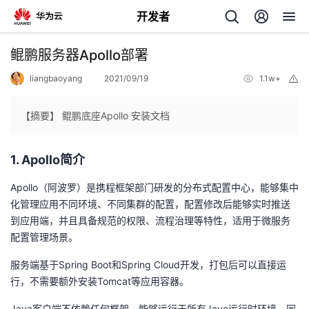
开发者
返
鲲鹏服务器Apollo部署
回
liangbaoyang
2021/09/19
1.1w+
举
报
【摘要】 鲲鹏底座Apollo 安装文档
1.
Apollo
简介
个
Apollo（阿波罗）是携程框架部门研发的分布式配置中心，能够集中
我
人
化管理应用不同环境、不同集群的配置，配置修改后能够实时推送
到应用端，并且具备规范的权限、流程治理等特性，适用于微服务
的
主
配置管理场景。
服务端基于
开
Spring Boot
和
Spring Cloud
开发，打包后可以直接运
页
行，不需要额外安装
Tomcat
等应用容器。
发
Java客户端不依赖任何框架，能够运行于所有
Java
运行时环境，同