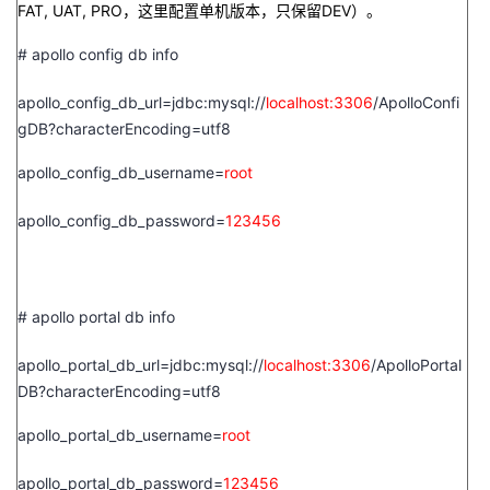
持
建
FAT, UAT, PRO
，这里配置单机版本，只保留
DEV
）。
证
实
的
# apollo config db info
议
验
收
apollo_config_db_url=jdbc:mysql://
localhost:3306
/ApolloConfi
藏
gDB?characterEncoding=utf8
apollo_config_db_username=
root
apollo_config_db_password=
123456
# apollo portal db info
apollo_portal_db_url=jdbc:mysql://
localhost:3306
/ApolloPortal
DB?characterEncoding=utf8
apollo_portal_db_username=
root
apollo_portal_db_password=
123456