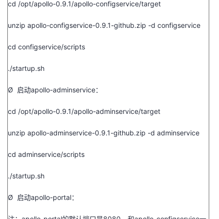
cd /opt/apollo-0.9.1/apollo-configservice/target
unzip apollo-configservice-0.9.1-github.zip -d configservice
cd configservice/scripts
./startup.sh
Ø 启动
apollo-adminservice
：
cd /opt/apollo-0.9.1/apollo-adminservice/target
unzip apollo-adminservice-0.9.1-github.zip -d adminservice
cd adminservice/scripts
./startup.sh
Ø 启动
apollo-portal
：
注：
apollo-portal
的默认端口是
8080
，和
apollo-configservice
一