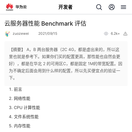
开发者
返
云服务器性能 Benchmark 评估
回
zuozewei
2021/09/15
6.2k+
举
报
【摘要】 A，B 两台服务器（2C 4G，都是虚出来的，所以这
里也就是参考下。如果你们买的配置更高，那性能也自然会更
好），都是在华北 2 的可用区C，都是固定 1M的带宽配置。因
个
为不确定后面会用到什么样的配置，所以先买便宜点的验证一
下。
我
人
前言
网络性能
的
主
CPU 计算性能
开
页
文件系统性能
内存性能
发