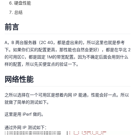
硬盘性能
者
总结
前言
我
的
我
A，B 两台服务器（2C 4G，都是虚出来的，所以这里也就是参考
下。如果你们买的配置更高，那性能也自然会更好），都是在华北 2
博
的
我
的可用区C，都是固定 1M的带宽配置。因为不确定后面会用到什么
样的配置，所以先买便宜点的验证一下。
客
论
的
我
网络性能
坛
圈
的
我
之所以选择在一个可用区是想着内网 IP 能通，性能会好一点。所以
子
直
的
我
就做了简单的测试如下。
我
播
活
的
这里是用 iPerf 做的。
我
动
关
的
通过外网 IP 测试如下：