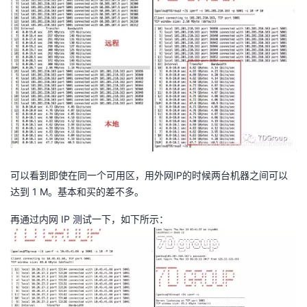
我
注
的
开
的
Programs
发
支
者
持
学
我
堂
可以看到即使在同一个可用区，用外网IP的时候两台机器之间可以
的
我
我
达到 1 M。基本和买的差不多。
技
的
的
我
再通过内网 IP 测试一下，如下所示：
术
云
课
的
我
支
声
程
认
的
我