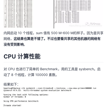
持
建
证
实
的
议
验
收
藏
内网启动 10 个线程，sum 值有 500 M–600 M的样子。因为是共享
网络，
这结果也算是不错了。不过也要看共享的其他机器的网络有
没有受到影响
。
CPU 计算性能
对 CPU 也进行了简单的 Benchmark，用的工具是 sysbench。启
动了 8 个线程，计算 100000 素数。
结果如下：