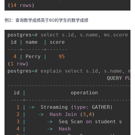
(
14
rows
)
例2：查询数学成绩高于80的学生的数学成绩
postgres
=
# select s.id, s.name, ms.score f
 id 
|
 name  
|
----+-------+-------
4
|
 Perry 
|
95
(
1
row
)
postgres
=
# explain select s.id, s.name, ms
                                 QUERY 
PLA
------------------------------------------
  id 
|
               operation            
----+------------------------------------
1
|
-
>
  Streaming 
(
type
: GATHER
)
2
|
-
>
Hash
Join
(
3
,
4
)
3
|
-
>
  Seq Scan 
on
 student s    
4
|
-
>
Hash