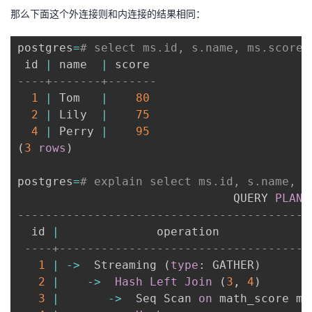
那么下面这个外连接则和内连接的结果相同：
postgres
=
# select ms.id, s.name, ms.score 
 id 
|
 name  
|
----+-------+-------
1
|
 Tom   
|
80
2
|
 Lily  
|
75
4
|
 Perry 
|
95
(
3
rows
)
postgres
=
# explain select ms.id, s.name, m
                               QUERY 
PLAN
------------------------------------------
  id 
|
              operation             
----+------------------------------------
1
|
-
>
  Streaming 
(
type
: GATHER
)
2
|
-
>
Hash
Left
Join
(
3
,
4
)
3
|
-
>
  Seq Scan 
on
 math_score ms