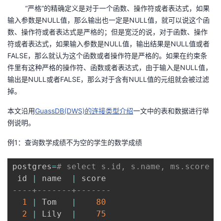
“严格”的精确定义是对于一个函数、操作符或者表达式，如果
我
注
的
开
输入参数是NULL值，那么输出也一定是NULL值，就可以说这个函
数、操作符或者表达式是严格的；但是宽泛的说，对于函数、操作
的
Programs
发
符或者表达式，如果输入参数是NULL值，输出结果是NULL值或者
FALSE，那么就认为这个函数或者操作符是严格的。如果在约束条
支
者
件里有这种严格的操作符、函数或者表达式，由于输入是NULL值，
输出是NULL或者FALSE，那么对于含有NULL值的元组就会被过滤
持
学
掉。
我
堂
本文沿用
GuassDB(DWS)的连接类型介绍
一文中的表和数据进行举
例说明。
的
我
我
例1：查询数学成绩不为空的学生的数学成绩
技
的
的
我
postgres
=
# select s.id, s.name, ms.score f
 id 
术
云
|
 name  
|
课
的
我
----+-------+-------
支
声
1
|
 Tom   
|
80
程
认
的
我
2
|
 Lily  
|
75