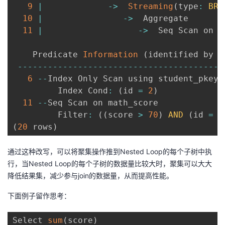
9
|
-
>
Streaming
(
type
:
BRO
10
|
-
>
  Aggregate       
11
|
-
>
  Seq Scan on m
    Predicate 
Information
(
identified by p
--
--
--
--
--
--
--
--
--
--
--
--
--
--
--
--
--
--
--
--
-
6
--
Index Only Scan using student_pkey o
         Index Cond
:
(
id 
=
2
)
11
--
Seq Scan on math_score

         Filter
:
(
(
score 
>
70
)
AND
(
id 
=
2
(
20
 rows
)
通过这种改写，可以将聚集操作推到
Nested Loop
的每个子树中执
行，当
Nested Loop
的每个子树的数据量比较大时，聚集可以大大
降低结果集，减少参与
join
的数据量，从而提高性能。
下面例子留作思考：
Select 
sum
(
score
)