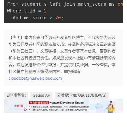
From student s left join math_score ms 
on
Where s
.
id 
=
2
  And ms
.
score 
>
70
;
【声明】本内容来自华为云开发者社区博主，不代表华为云及
华为云开发者社区的观点和立场。转载时必须标注文章的来源
（华为云社区）、文章链接、文章作者等基本信息，否则作者
和本社区有权追究责任。如果您发现本社区中有涉嫌抄袭的内
容，欢迎发送邮件进行举报，并提供相关证据，一经查实，本
社区将立刻删除涉嫌侵权内容，举报邮箱：
cloudbbs@huaweicloud.com
EI企业智能
Gauss AP
云数据仓库 GaussDB(DWS)