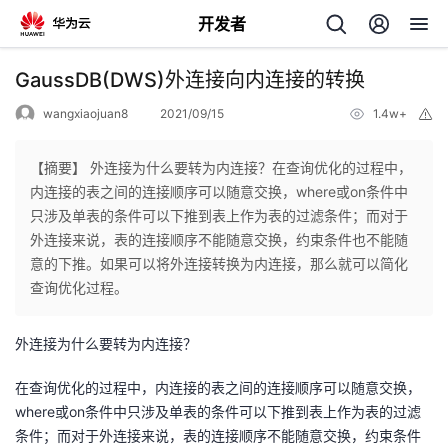
开发者
返
GaussDB(DWS)外连接向内连接的转换
回
wangxiaojuan8
2021/09/15
1.4w+
举
报
【摘要】 外连接为什么要转为内连接？在查询优化的过程中，
内连接的表之间的连接顺序可以随意交换，where或on条件中
只涉及单表的条件可以下推到表上作为表的过滤条件；而对于
个
外连接来说，表的连接顺序不能随意交换，约束条件也不能随
意的下推。如果可以将外连接转换为内连接，那么就可以简化
我
人
查询优化过程。
的
主
外连接为什么要转为内连接？
开
页
在查询优化的过程中，内连接的表之间的连接顺序可以随意交换，
where或on条件中只涉及单表的条件可以下推到表上作为表的过滤
发
条件；而对于外连接来说，表的连接顺序不能随意交换，约束条件