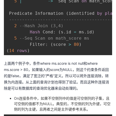
5
|
-
>
  Seq Scan 
on
 math_score
 Predicate Information 
(
identified 
by
plan
-----------------------------------------
2
--Hash Join (3,4)
Hash
 Cond: 
(
s
.
id 
=
 ms
.
id
)
5
--Seq Scan on math_score ms
         Filter: 
(
score 
>
80
)
(
14
rows
)
上面两个例子中，条件where ms.score is not null和where
ms.score > 80，如果输入的score为NULL，则这个约束条件返回
的是false，满足了宽泛的“严格”定义。所以可以将外连接消除，转
换为内连接。从上面的查询计划也得到了验证。而且这种外连接消
除是可以有数据库的查询优化器来自动处理的。
On
连接条件中，如果不空侧列中的值是可空侧列的子集，且
可空侧的值都不为
NULL
。典型的，不空侧的列为外键，可空
侧的列为主键，且两者之间是主外键参考关系。