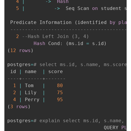
4
|
-
>
Hash
5
|
-
>
  Seq Scan 
on
 student s 
 Predicate Information 
(
identified 
by
plan
-----------------------------------------
2
--Hash Left Join (3, 4)
Hash
 Cond: 
(
ms
.
id 
=
 s
.
id
)
(
12
rows
)
postgres
=
# select ms.id, s.name, ms.score 
 id 
|
 name  
|
----+-------+-------
1
|
 Tom   
|
80
2
|
 Lily  
|
75
4
|
 Perry 
|
95
(
3
rows
)
postgres
=
# explain select ms.id, s.name, m
                                 QUERY 
PLA