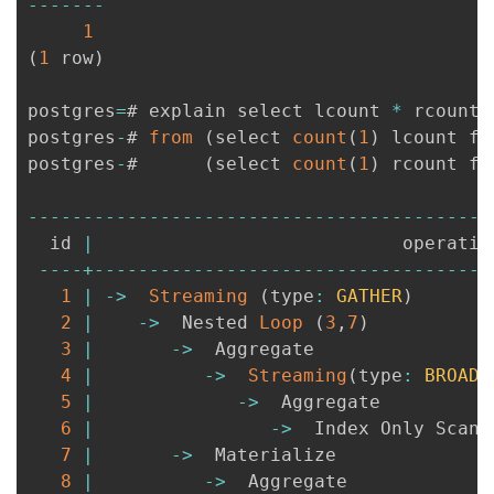
--
--
--
-
1
(
1
 row
)
postgres
=
# explain select lcount 
*
 rcount 
postgres
-
# 
from
(
select 
count
(
1
)
 lcount fr
postgres
-
#      
(
select 
count
(
1
)
 rcount fr
--
--
--
--
--
--
--
--
--
--
--
--
--
--
--
--
--
--
--
--
--
  id 
|
                            operatio
--
--
+
--
--
--
--
--
--
--
--
--
--
--
--
--
--
--
--
--
--
1
|
-
>
Streaming
(
type
:
GATHER
)
2
|
-
>
  Nested 
Loop
(
3
,
7
)
3
|
-
>
  Aggregate                
4
|
-
>
Streaming
(
type
:
BROADC
5
|
-
>
  Aggregate          
6
|
-
>
  Index Only Scan 
7
|
-
>
  Materialize              
8
|
-
>
  Aggregate             