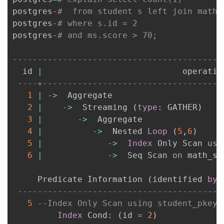
postgres
-
#  from student s left join math_
postgres
-
# where s.id = 2
postgres
-
# and ms.score > 70;
                                          
------------------------------------------
  id 
|
                            operatio
----+------------------------------------
1
|
-
>
  Aggregate                      
2
|
-
>
  Streaming 
(
type
: GATHER
)
3
|
-
>
  Aggregate                
4
|
-
>
  Nested 
Loop
(
5
,
6
)
5
|
-
>
Index
 Only Scan 
usi
6
|
-
>
  Seq Scan 
on
 math_sc
     Predicate Information 
(
identified 
by
-----------------------------------------
5
--Index Only Scan using student_pkey 
Index
 Cond: 
(
id 
=
2
)