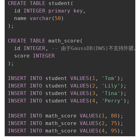
CREATE
TABLE
 student
(
  id 
INTEGER
primary
key
,
  name 
varchar
(
50
)
)
;
CREATE
TABLE
 math_score
(
  id 
INTEGER
,
-- 由于GaussDB(DWS)不支持外
  score 
INTEGER
)
;
INSERT
INTO
 student 
VALUES
(
1
,
'Tom'
)
;
INSERT
INTO
 student 
VALUES
(
2
,
'Lily'
)
;
INSERT
INTO
 student 
VALUES
(
3
,
'Tina'
)
;
INSERT
INTO
 student 
VALUES
(
4
,
'Perry'
)
;
INSERT
INTO
 math_score 
VALUES
(
1
,
80
)
;
INSERT
INTO
 math_score 
VALUES
(
2
,
75
)
;
INSERT
INTO
 math_score 
VALUES
(
4
,
95
)
;