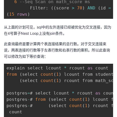
6
--Seq Scan on math_score ms
         Filter: 
(
(
score 
>
70
)
AND
(
id 
=
2
(
15
rows
)
从上面的计划可见，
sql
中的左外连接已经被优化为交叉连接，因为
在
4
号算子
Nest Loop
上没有
join
条件。
此查询最终是要计算两个表连接结果的总行数。对于交叉连接来
说，两表连接的行数等于左表行数和右表行数的乘积。所以此查询
可以修改为如下等价查询：
explain select lcount 
*
 rcount 
as
from
(
select 
count
(
1
)
 lcount from student 
(
select 
count
(
1
)
 rcount from math_sco
postgres
=
# select lcount 
*
 rcount 
as
 count

postgres
-
# 
from
(
select 
count
(
1
)
 lcount fr
postgres
-
#      
(
select 
count
(
1
)
 rcount fr