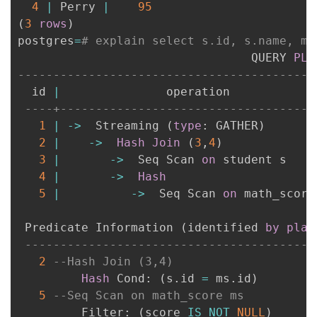
持
建
4
|
 Perry 
|
95
证
实
的
(
3
rows
)
postgres
议
=
# explain select s.id, s.name, ms
验
收
                                 QUERY 
PLA
------------------------------------------
藏
  id 
|
               operation            
----+------------------------------------
1
|
-
>
  Streaming 
(
type
: GATHER
)
2
|
-
>
Hash
Join
(
3
,
4
)
3
|
-
>
  Seq Scan 
on
 student s    
4
|
-
>
Hash
5
|
-
>
  Seq Scan 
on
 math_score
 Predicate Information 
(
identified 
by
plan
-----------------------------------------
2
--Hash Join (3,4)
Hash
 Cond: 
(
s
.
id 
=
 ms
.
id
)
5
--Seq Scan on math_score ms
         Filter: 
(
score 
IS
NOT
NULL
)