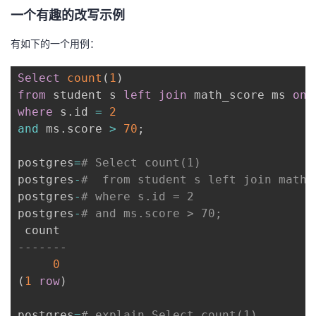
一个有趣的改写示例
有如下的一个用例：
Select
count
(
1
)
from
 student s 
left
join
 math_score ms 
on
where
 s
.
id 
=
2
and
 ms
.
score 
>
70
;
postgres
=
# Select count(1)
postgres
-
#  from student s left join math_
postgres
-
# where s.id = 2
postgres
-
# and ms.score > 70;
-------
0
(
1
row
)
postgres
=
# explain Select count(1)