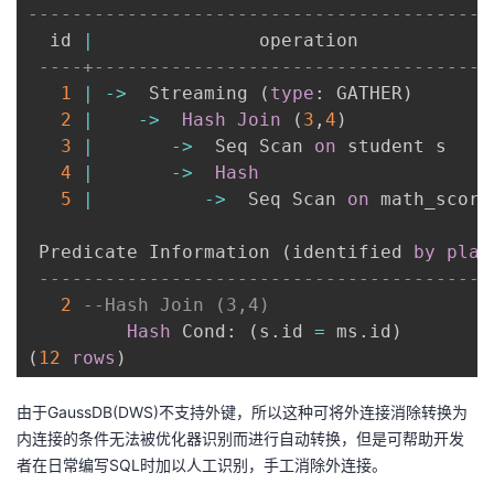
------------------------------------------
  id 
|
               operation            
----+------------------------------------
1
|
-
>
  Streaming 
(
type
: GATHER
)
2
|
-
>
Hash
Join
(
3
,
4
)
3
|
-
>
  Seq Scan 
on
 student s    
4
|
-
>
Hash
5
|
-
>
  Seq Scan 
on
 math_score
 Predicate Information 
(
identified 
by
plan
-----------------------------------------
2
--Hash Join (3,4)
Hash
 Cond: 
(
s
.
id 
=
 ms
.
id
)
(
12
rows
)
由于GaussDB(DWS)不支持外键，所以这种可将外连接消除转换为
内连接的条件无法被优化器识别而进行自动转换，但是可帮助开发
者在日常编写SQL时加以人工识别，手工消除外连接。