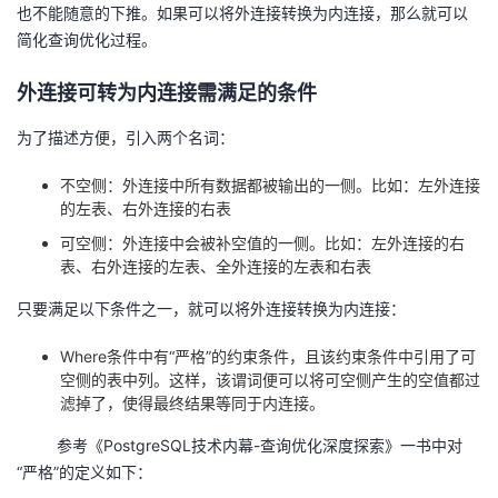
也不能随意的下推。如果可以将外连接转换为内连接，那么就可以
者
简化查询优化过程。
外连接可转为内连接需满足的条件
我
为了描述方便，引入两个名词：
的
我
不空侧：外连接中所有数据都被输出的一侧。比如：左外连接
博
的
我
的左表、右外连接的右表
可空侧：外连接中会被补空值的一侧。比如：左外连接的右
客
论
的
我
表、右外连接的左表、全外连接的左表和右表
坛
圈
的
我
只要满足以下条件之一，就可以将外连接转换为内连接：
Where条件中有“严格”的约束条件，且该约束条件中引用了可
子
直
的
我
空侧的表中列。这样，该谓词便可以将可空侧产生的空值都过
滤掉了，使得最终结果等同于内连接。
我
播
活
的
参考《PostgreSQL技术内幕-查询优化深度探索》一书中对
我
动
关
的
“严格”的定义如下：