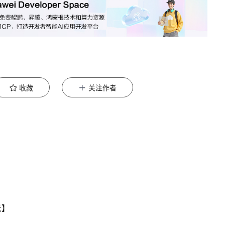
收藏
关注作者
云】