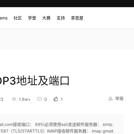
rams
社区
学堂
大赛
支持
茶思屋
OP3地址及端口
举报
23
1.6w+
0
1
il.com接收端口： 995(必须使用ssl)发送邮件服务器： smtp.
587（TLS/STARTTLS）IMAP接收邮件服务器： imap.gmail.