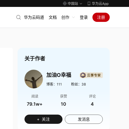
中国站
华为云App
华为云码道
文档
创作
登录
注册
关于作者
加油O幸福
博客：
111
粉丝：
38
阅读
获赞
评论
79.1w+
10
4
+ 关注
发消息