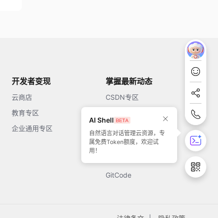
开发者变现
掌握最新动态
云商店
CSDN专区
教育专区
知乎
AI Shell
企业通用专区
开源中国
自然语言对话管理云资源，专
属免费Token额度，欢迎试
51CTO
用！
今日头条
GitCode