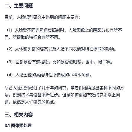
持
建
证
实
的
二、主要问题
议
目前，人脸识别研究中遇到的问题主要有：
验
收
（
1
）人脸受不同光照角度照射时，人脸图像上的阴影分布有所不
藏
同，所提取的特征会有所不同。
（
2
）人体和头部的姿态以及人脸不同表情对特征提取的影响。
（
3
）面部是否有遮挡物，比如是否戴眼镜，围巾，帽子等。
（
4
）人脸图像的高维特性所造成的小样本问题。
尽管人脸识别经过了几十年的研究，学者们陆续提出各种不同的方
法，识别技术与设备不断进步。但是如何更加有效的克服以上问
题，依然是人们研究的热点。
三、相关内容
3.1 图像预处理