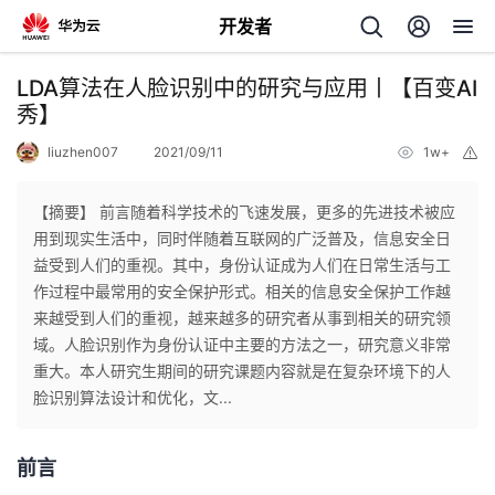
开发者
返
LDA算法在人脸识别中的研究与应用丨【百变AI
回
秀】
liuzhen007
2021/09/11
1w+
举
报
【摘要】 前言随着科学技术的飞速发展，更多的先进技术被应
用到现实生活中，同时伴随着互联网的广泛普及，信息安全日
个
益受到人们的重视。其中，身份认证成为人们在日常生活与工
作过程中最常用的安全保护形式。相关的信息安全保护工作越
我
人
来越受到人们的重视，越来越多的研究者从事到相关的研究领
域。人脸识别作为身份认证中主要的方法之一，研究意义非常
的
主
重大。本人研究生期间的研究课题内容就是在复杂环境下的人
脸识别算法设计和优化，文...
开
页
前言
发