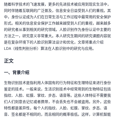
随着科学技术的飞速发展，更多的先进技术被应用到现实生活中，
者
同时伴随着互联网的广泛普及，信息安全日益受到人们的重视。其
中，身份认证成为人们在日常生活与工作过程中最常用的安全保护
我
形式。相关的信息安全保护工作越来越受到人们的重视，越来越多
的研究者从事到相关的研究领域。人脸识别作为身份认证中主要的
的
我
方法之一，研究意义非常重大。本人研究生期间的研究课题内容就
是在复杂环境下的人脸识别算法设计和优化，文章将重点介绍
博
的
我
LDA（
线性判别分析
）算法在人脸识别中的研究与应用。
客
论
的
我
正文
一、背景介绍
坛
圈
的
我
生物识别技术是指利用人体固有的行为特征和生理特征来进行身份
子
直
的
我
鉴定的技术。一般来说，生活识别技术中经常用到的生物特征包括
指纹、人脸、虹膜、掌纹、步态、语音等。这些人体特征不需要我
我
播
活
的
们人们刻意去记忆或者携带，不会丢失也不会被盗用
。另外，这些
特性都是差异性，每个人的指纹、人脸、虹膜、掌纹、步态、语
我
动
关
的
音、签名都是不相同的，而且相同的概率极低。这样，计算机智能