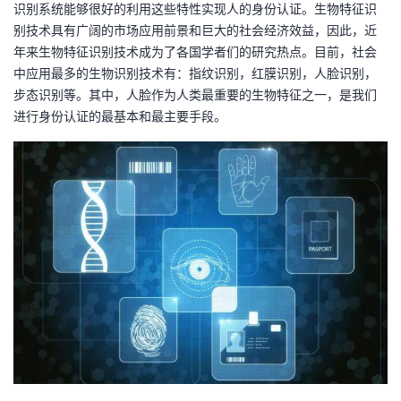
识别系统能够很好的利用这些特性实现人的身份认证。生物特征识
我
注
的
开
别技术具有广阔的市场应用前景和巨大的社会经济效益，因此，近
年来生物特征识别技术成为了各国学者们的研究热点。目前，社会
的
Programs
发
中应用最多的生物识别技术有：指纹识别，红膜识别，人脸识别，
步态识别等
。其中，人脸作为人类最重要的生物特征之一，是我们
支
者
进行身份认证的最基本和最主要手段。
持
学
我
堂
的
我
我
技
的
的
我
术
云
课
的
我
支
声
程
认
的
我