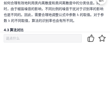
如何合理有效地利用类内离散度和类间离散度中的分类信息。同
时，由于椒盐噪音的影响，不同比例的噪音干扰对于识别率的影响
也是不同的。因此，需要合理地调整公式中参数 λ 的取值。对于参
退
数 λ 的不同取值，算法的识别率也会有所不同。
出
登
4.3 算法对比
录
改进后
NULL-LDA
算法与传统
N-LDA
算法，在标准
ORL
人脸数据
库，椒盐噪音密度
20%
，训练样本
K=2
，
3
，
4
，
5
，
6
，
7
，
9
时的识
别率对比结果。使用
NN
分类器，实验结果如图
4.5
所示，使用
KNN
分类器，实验结果如下图
所示。