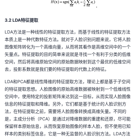
3.2 LDA特征提取
LDA
方法是一种线性的特征提取方法，而基于线性的特征提取方法
本质上是一种代数特征方法。就对于人脸识别问题来说，它将人脸
图像矩阵转化为一个高维向量，从而将其看作是高维空间中的一个
矢量点。特征提取的目的简单来说就是寻找一个有利于分类的低维
空间，然后将高维原始空间的原始数据映射到这个最优的低维空间
去，投影系数就是我们要的特征提取的代数上的特征。
LDA
和
PCA
都是线性降维的特征提取方法，理论上都是基于子空间
的特征提取思想。人脸图像的原始高维数据被映射到一个低维线性
空间中，使用特定的投影矩阵来达到这一目标，从而实现人脸图像
信息的特征提取和降维。另外，它们都是基于统计的人脸识别方
法，在特征提取之前，需要将人脸图像转换成高维矢量。不同的
是，主成分分析（
PCA
）是通过对降维数据的重建和还原，尽可能
保留样本原始信息，从而恢复原始图像的样本人脸，但不使用已知
样本的类别标签信息，它是一种无监督的人脸识别方法。
LDA
方法