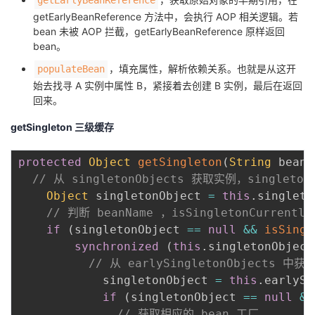
getEarlyBeanReference 方法中，会执行 AOP 相关逻辑。若
bean 未被 AOP 拦截，getEarlyBeanReference 原样返回
bean。
，填充属性，解析依赖关系。也就是从这开
populateBean
始去找寻 A 实例中属性 B，紧接着去创建 B 实例，最后在返回
回来。
getSingleton 三级缓存
protected
Object
getSingleton
(
String
 beanN
// 从 singletonObjects 获取实例，singleton
Object
 singletonObject 
=
this
.
singleto
// 判断 beanName ，isSingletonCurren
if
(
singletonObject 
==
null
&&
isSingl
synchronized
(
this
.
singletonObject
// 从 earlySingletonObjects 
			singletonObject 
=
this
.
earlySi
if
(
singletonObject 
==
null
&&
// 获取相应的 bean 工厂