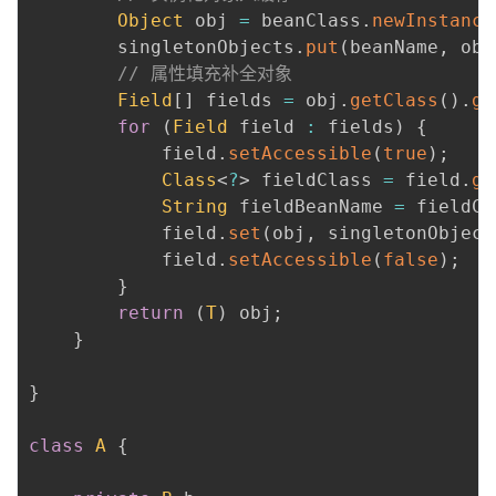
Object
 obj 
=
 beanClass
.
newInstance
        singletonObjects
.
put
(
beanName
,
 obj
// 属性填充补全对象
Field
[
]
 fields 
=
 obj
.
getClass
(
)
.
ge
for
(
Field
 field 
:
 fields
)
{
            field
.
setAccessible
(
true
)
;
Class
<
?
>
 fieldClass 
=
 field
.
ge
String
 fieldBeanName 
=
 fieldCl
            field
.
set
(
obj
,
 singletonObject
            field
.
setAccessible
(
false
)
;
}
return
(
T
)
 obj
;
}
}
class
A
{