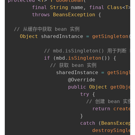
protected
<
T
>
T
doGetBean
(
final
String
 name
,
final
Class
<
T
>
 
throws
BeansException
{
// 从缓存中获取 bean 实例
Object
 sharedInstance 
=
getSingleton
(
b
// mbd.isSingleton() 用于判断
if
(
mbd
.
isSingleton
(
)
)
{
// 获取 bean 实例
				sharedInstance 
=
getSingle
@Override
public
Object
getObjec
try
{
// 创建 bean 实例
return
createB
}
catch
(
BeansExcept
destroySinglet