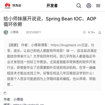
开发者
返
给小师妹展开说说，Spring Bean IOC、AOP
回
循环依赖
小傅哥
2021/09/11
6.7k+
举
报
【摘要】 作者：小傅哥博客：https://bugstack.cn沉淀、分
享、成长，让自己和他人都能有所收获！😄 一、前言延迟满足
个
能给你带来什么？大学有四年时间，但几乎所有人都是临近毕
业才发现找一份好工作费劲，尤其是我能非常熟悉的软件开发
我
人
行业，即使是毕业了还需要额外花钱到培训机构，在学一遍编
程技术才能出去找工作。好像在校这几年压根就没学到什么！
我
的
主
就我个人而言可能是因为上学期间喜欢编程，也从师哥、师姐
那...
我
的
开
页
作者：小傅哥
我
的
开
发
博客：
https://bugstack.cn