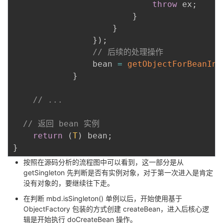
throw
 ex
;
}
}
}
)
;
// 后续的处理操作
				bean 
=
getObjectForBeanIns
}
// ...
// 返回 bean 实例
return
(
T
)
 bean
;
}
按照在源码分析的流程图中可以看到，这一部分是从
getSingleton 先判断是否有实例对象，对于第一次进入是肯定
没有对象的，要继续往下走。
在判断 mbd.isSingleton() 单例以后，开始使用基于
ObjectFactory 包装的方式创建 createBean，进入后核心逻
辑是开始执行 doCreateBean 操作。