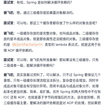
面试官
：有哇，Spring 是如何解决循环依赖的？
谢飞机
：嗯，通过三级缓存提前暴露对象解决的。
面试官
：可以哈，那这三个缓存里都存放了什么样的对象信息呢？
谢飞机
：一级缓存存放的是完整对象，也叫成品对象。二级缓存存
放的是半成品对象，就是那些属性还没赋值的对象。三级缓存存放
的是
类型的 lambda 表达式，就是这用于处
ObjectFactory<?>
理 AOP 循环依赖的。
面试官
：可以呀，谢飞机有所准备嘛！那如果没有三级缓存，只有
二级或者一级，能解决循环依赖吗？
谢飞机
：其实我看过资料了，可以解决，只不过 Spring 要保证几个
事情，只有一级缓存处理流程没法拆分，复杂度也会增加，同时半
成品对象可能会有空指针异常。而将半成品与成品对象分开，处理
起来也更加优雅、简单、易扩展。另外 Spring 的两大特性中不仅有
IOC 还有 AOP，也就是基于字节码增强后的方法，该存放到哪，而
三级缓存最主要，要解决的循环依赖就是对 AOP 的处理，但如果把