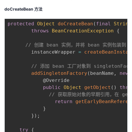
doCreateBean 方法
protected
Object
doCreateBean
(
final
String
throws
BeanCreationException
{
// 创建 bean 实例，并将 bean 实例包装到 B
		instanceWrapper 
=
createBeanInstan
// 添加 bean 工厂对象到 singletonFac
addSingletonFactory
(
beanName
,
new
@Override
public
Object
getObject
(
)
thro
// 获取原始对象的早期引用，在 getEar
return
getEarlyBeanReferen
}
}
)
;
try
{