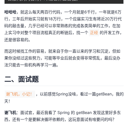
议
注
验
收
哈哈哈
，就这么每天两百行代码，一个月就是6千行，一年就是6万
行，三年后开始实习就有18万行，一个应届实习生有将近20万行代
藏
码的敲击量，几乎已经可以非常熟练的完成各类简单的工作，在加
上实习中对整个项目流程真正的断链后，找一个
的开发工作，
正经
还是很容易的。
而这时候找工作的容易，就来自于你一直以来的学习和沉淀，但如
果你没经过这些努力，可能等毕业后就会变得非常慌乱，最后没办
法只能去一些机构再学习一遍。
二、面试题
，以前感觉Spring没啥，看过一篇getBean，我的
谢飞机，小记！
天！
谢飞机
：面试官，最近我看了 Spring 的 getBean 发现这里好多东
西，还有一个是要解决循环依赖的，这玩意面试有啥要问的吗？