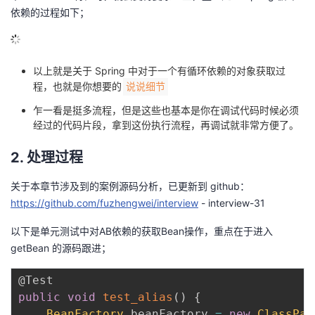
依赖的过程如下；
以上就是关于 Spring 中对于一个有循环依赖的对象获取过
程，也就是你想要的
说说细节
乍一看是挺多流程，但是这些也基本是你在调试代码时候必须
经过的代码片段，拿到这份执行流程，再调试就非常方便了。
2. 处理过程
关于本章节涉及到的案例源码分析，已更新到 github：
https://github.com/fuzhengwei/interview
- interview-31
以下是单元测试中对AB依赖的获取Bean操作，重点在于进入
getBean 的源码跟进；
@Test
public
void
test_alias
(
)
{
BeanFactory
 beanFactory 
=
new
ClassPat