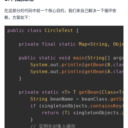
在这部分的代码中就一个核心目的，我们来自己解决一下循环依
赖，方案如下：
public
class
CircleTest
{
private
final
static
Map
<
String
,
Objec
public
static
void
main
(
String
[
]
 args
)
System
.
out
.
println
(
getBean
(
B
.
class
System
.
out
.
println
(
getBean
(
A
.
class
}
private
static
<
T
>
T
getBean
(
Class
<
T
>
 
String
 beanName 
=
 beanClass
.
getSim
if
(
singletonObjects
.
containsKey
(
b
return
(
T
)
 singletonObjects
.
ge
}
// 实例化对象入缓存