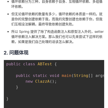
循环依赖分为三种，自身依赖于自身、互相循环依赖、多组循
环依赖。
但无论循环依赖的数量有多少，循环依赖的本质是一样的。就
是你的完整创建依赖于我，而我的完整创建也依赖于你，但我
们互相没法解耦，最终导致依赖创建失败。
所以 Spring 提供了除了构造函数注入和原型注入外的，setter
循环依赖注入解决方案。那么我们也可以先来尝试下这样的依
赖，如果是我们自己处理的话该怎么解决。
2. 问题体现
public
class
ABTest
{
public
static
void
main
(
String
[
]
 args
)
new
ClazzA
(
)
;
}
}