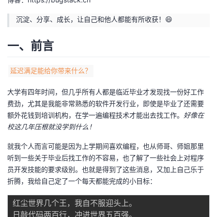
的
Programs
发
者
沉淀、分享、成长，让自己和他人都能有所收获！😄
支
者
我
一、前言
持
学
的
我
延迟满足能给你带来什么？
我
堂
博
的
我
大学有四年时间，但几乎所有人都是临近毕业才发现找一份好工作
费劲，尤其是我能非常熟悉的软件开发行业，即使是毕业了还需要
的
我
客
论
的
我
我
额外花钱到培训机构，在学一遍编程技术才能出去找工作。
好像在
校这几年压根就没学到什么！
技
的
坛
圈
的
我
的
我
就我个人而言可能是因为上学期间喜欢编程，也从师哥、师姐那里
术
云
子
直
的
我
课
的
我
听到一些关于毕业后找工作的不容易，也了解了一些社会上对程序
员开发技能的要求级别。也就是得到了这些消息，又加上自己乐于
支
声
播
活
的
程
认
的
我
折腾，我给自己定了一个每天都能完成的小目标：
持
建
红尘世界几个王，我自不服迎头上。

动
关
证
实
的