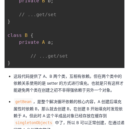
private
B
 b
;
// ...get/set
}
class
B
{
private
A
 a
;
// ...get/set
}
这段代码提供了 A、B 两个类，互相有依赖。但在两个类中的
依赖关系使用的是 setter 的方式进行填充。也就是只有这样才
能避免两个类在创建之初不非得强依赖于另外一个对象。
，是整个解决循环依赖的核心内容，A 创建后填充
getBean
属性时依赖 B，那么就去创建 B，在创建 B 开始填充时发现依
赖于 A，但此时 A 这个半成品对象已经存放在缓存到
中了，所以 B 可以正常创建，在通过递
singletonObjects