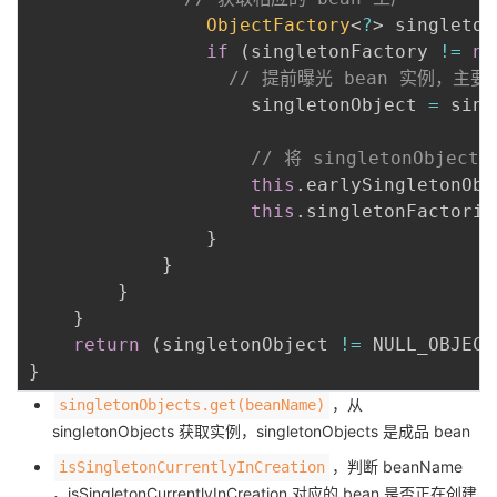
ObjectFactory
<
?
>
 singleton
if
(
singletonFactory 
!=
nu
// 提前曝光 bean 实例，主
					singletonObject 
=
 sing
// 将 singletonObje
this
.
earlySingletonObj
this
.
singletonFactorie
}
}
}
}
return
(
singletonObject 
!=
 NULL_OBJECT
}
，从
singletonObjects.get(beanName)
singletonObjects 获取实例，singletonObjects 是成品 bean
，判断 beanName
isSingletonCurrentlyInCreation
，isSingletonCurrentlyInCreation 对应的 bean 是否正在创建