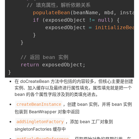
// 填充属性，解析依赖关系
populateBean
(
beanName
,
 mbd
,
 instan
if
(
exposedObject 
!=
null
)
{
			exposedObject 
=
initializeBean
}
}
// 返回 bean 实例
return
 exposedObject
;
}
在 doCreateBean 方法中包括的内容较多，但核心主要是创建
实例、加入缓存以及最终进行属性填充，属性填充就是把一个
bean 的各个属性字段涉及到的类填充进去。
，创建 bean 实例，并将 bean 实例
createBeanInstance
包装到 BeanWrapper 对象中返回
，添加 bean 工厂对象到
addSingletonFactory
singletonFactories 缓存中
，获取原始对象的早期引用，在
getEarlyBeanReference