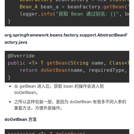
Bean_A
 bean_a 
=
 beanFactory
.
getBean
(
"b
    logger
.
info
(
"获取 Bean 通过别名：{}"
,
 bea
}
org.springframework.beans.factory.support.AbstractBeanF
actory.java
@Override
public
<
T
>
T
getBean
(
String
 name
,
Class
<
T
>
return
doGetBean
(
name
,
 requiredType
,
n
}
从 getBean 进入后，获取 bean 的操作会进入到
doGetBean。
之所以这样包装一层，是因为 doGetBean 有很多不同入参的
重载方法，方便外部操作。
doGetBean 方法