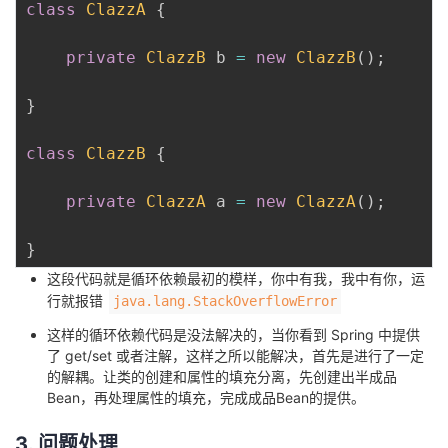
class
ClazzA
{
private
ClazzB
 b 
=
new
ClazzB
(
)
;
}
class
ClazzB
{
private
ClazzA
 a 
=
new
ClazzA
(
)
;
}
这段代码就是循环依赖最初的模样，你中有我，我中有你，运
行就报错
java.lang.StackOverflowError
这样的循环依赖代码是没法解决的，当你看到 Spring 中提供
了 get/set 或者注解，这样之所以能解决，首先是进行了一定
的解耦。让类的创建和属性的填充分离，先创建出半成品
Bean，再处理属性的填充，完成成品Bean的提供。
3. 问题处理