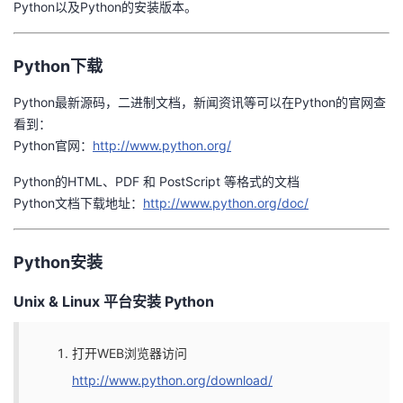
Python以及Python的安装版本。
者
Python下载
我
Python最新源码，二进制文档，新闻资讯等可以在Python的官网查
的
我
看到：
Python官网：
http://www.python.org/
博
的
我
Python的HTML、PDF 和 PostScript 等格式的文档
Python文档下载地址：
http://www.python.org/doc/
客
论
的
我
坛
圈
的
我
Python安装
子
直
的
我
Unix & Linux 平台安装 Python
我
播
活
的
打开WEB浏览器访问
我
动
关
的
http://www.python.org/download/