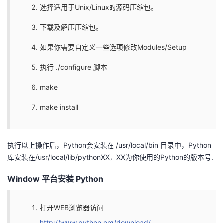
选择适用于Unix/Linux的源码压缩包。
我
注
的
开
下载及解压压缩包。
的
Programs
发
如果你需要自定义一些选项修改Modules/Setup
支
者
执行 ./configure 脚本
持
学
make
make install
我
堂
的
我
我
执行以上操作后，Python会安装在 /usr/local/bin 目录中，Python
技
的
库安装在/usr/local/lib/pythonXX，XX为你使用的Python的版本号.
的
我
Window 平台安装 Python
术
云
课
的
我
支
声
程
认
的
我
打开WEB浏览器访问
http://www.python.org/download/