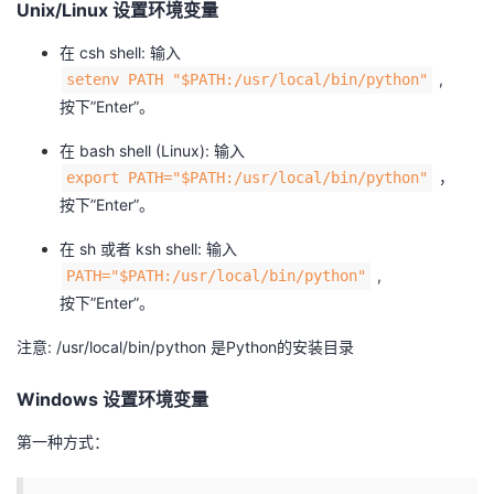
Unix/Linux 设置环境变量
在 csh shell: 输入
,
setenv PATH "$PATH:/usr/local/bin/python"
按下”Enter”。
在 bash shell (Linux): 输入
，
export PATH="$PATH:/usr/local/bin/python"
按下”Enter”。
在 sh 或者 ksh shell: 输入
,
PATH="$PATH:/usr/local/bin/python"
按下”Enter”。
注意: /usr/local/bin/python 是Python的安装目录
Windows 设置环境变量
第一种方式：