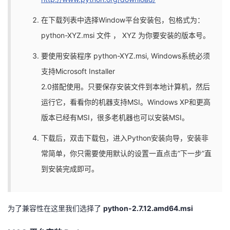
持
建
证
实
的
在下载列表中选择Window平台安装包，包格式为：
议
验
收
python-XYZ.msi 文件 ， XYZ 为你要安装的版本号。
藏
要使用安装程序 python-XYZ.msi, Windows系统必须
支持Microsoft Installer
2.0搭配使用。只要保存安装文件到本地计算机，然后
运行它，看看你的机器支持MSI。Windows XP和更高
版本已经有MSI，很多老机器也可以安装MSI。
下载后，双击下载包，进入Python安装向导，安装非
常简单，你只需要使用默认的设置一直点击”下一步”直
到安装完成即可。
为了兼容性在这里我们选择了
python-2.7.12.amd64.msi