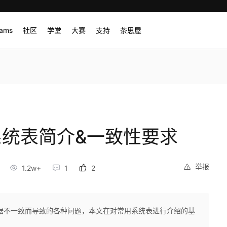
rams
社区
学堂
大赛
支持
茶思屋
S)系统表简介&一致性要求
举报
1.2w+
1
2
据不一致而导致的各种问题，本文在对常用系统表进行介绍的基