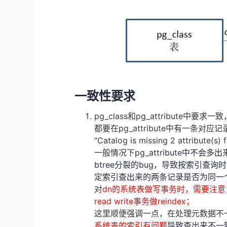
一致性要求
pg_class和
pg_attribute
中要求一致
都要在
pg_attribute
中有一条对应记
“
Catalog is missing 2 attribute(s)
一般情况下
pg_attribute
中不会多出
btree
分裂的
bug
，导致按索引查询时
定索引查出来的两条记录是否为同一
对
dn
的系统表做写事务时，需要注意
read write
事务做
reindex
；
这里顺便强调一点，在处理元数据不
系统表的索引有问题
导致查出来不一