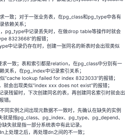
求一致；对于一张业务表，在
pg_class
和
pg_type
中各有
录依赖关系；
在，
pg_type
中记录丢失时，在做
drop table
等操作时就会
 type 8323668
”的报错；
ype
中记录仍存在时，创建一张同名的新表时会出现类似
要求一致；表和索引都是
relation
，在
pg_class
中分别有一
赖关系，在
pg_index
中记录索引关系；
似“
cache lookup failed for index 8323033
”的报错；
，就会出现类似“
index xxx does not exist
”的报错；
记录残留时，下次创建同名的表，再创建同名索引时就会出
的报错。
不同实例之间出现元数据不一致时，先确认在缺失的实例
失就是指
pg_class
、
pg_index
、
pg_type
、
pg_depend
、
分缺失就是指一部分系统表中有此记录。
dn
上处理之后，再处理
dn
之间的不一致；