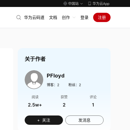
中国站
华为云App
华为云码道
文档
创作
登录
注册
关于作者
PFloyd
博客：
2
粉丝：
2
阅读
获赞
评论
2.5w+
2
1
+ 关注
发消息