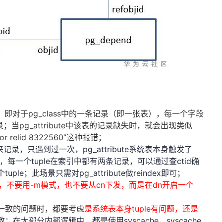
，即对于
pg_class
中的一条记录（即一张表），每一个字段
录；当
pg_attribute
中该表的记录缺失时，就会出现类似
 for relid 8322560
”这种报错；
来记录，只遇到过一次，
pg_attribute
系统表本身触发了
，每一个
tuple
在索引中都有两条记录，可以通过查
ctid
确
个
tuple
；此场景只需对
pg_attribute
做
reindex
即可；
，不要用
-m
模式，也不要从
cn
下发，而是在
dn
开启一个
一致的问题时，都要考虑
是系统表本身tuple有问题，还是
致；在大部分内部逻辑中，都是使用
syscache
，
syscache