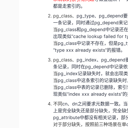
都是走索引的。
pg_class、
pg_type
、
pg_depend
要
一条记录，同时通过
pg_depend
来记
当
pg_class
和
pg_depend
中记录还
出现类似“
cache lookup failed for
当
pg_class
中记录不存在，但是
pg_t
“
type xxx already exists
”的报错。
pg_class、
pg_index
、
pg_depend
条记录，同时在
pg_depend
中记录依
当
pg_index
记录缺失时，就会出现类
当
pg_class
中这条索引的记录缺失时
当
pg_class
中表的记录已删除，索引
现类似“
index xxx already exists
”
不同
cn
、
dn
之间要求元数据一致。当
上是完全缺失还是部分缺失，完全缺
pg_attribute
中都没有相关记录，部
对于部分缺失，按照前三种场景在单