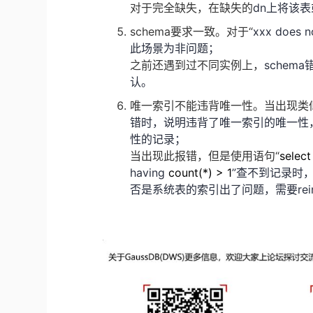
对于完全缺失，在缺失的
dn
上将该表
schema要求一致。对于“
xxx does no
此场景为非问题；
之前还遇到过不同实例上，
schema
认。
唯一索引不能违背唯一性。当出现类
错时，说明违背了唯一索引的唯一性
性的记录；
当出现此报错，但是使用语句“
select
having
count(*) > 1
”查不到记录时
否是系统表的索引出了问题，需要
re