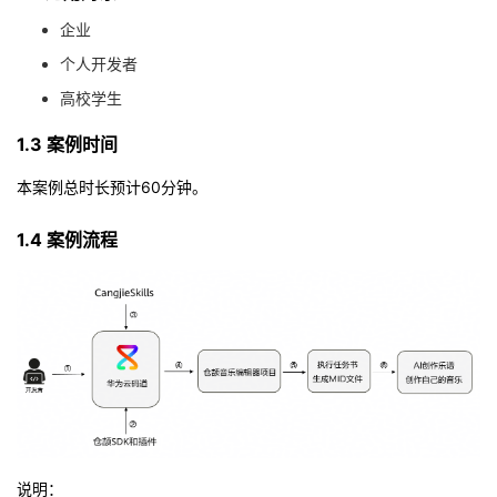
我
注
的
开
企业
个人开发者
的
Programs
发
高校学生
支
者
1.3 案例时间
持
本案例总时长预计60分钟。
学
1.4 案例流程
我
堂
的
我
我
技
的
的
我
术
云
课
的
我
支
声
程
认
的
我
说明：