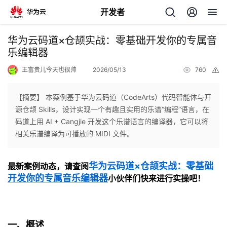
开发者
返
华为云码道×仓颉实战：零基础开发你的专属音
回
乐编辑器
王富贵儿今天也很帅
2026/05/13
760
举
报
【摘要】 本案例基于华为云码道（CodeArts）代码智能体与开
源仓颉 Skills，设计实现一个有趣且实用的乐谱“编程”语言，在
个
码道上用 AI + Cangjie 开发这个乐谱语言的编译器，它可以将
相关乐谱编译为可播放的 MIDI 文件。
我
人
华为云码道×仓颉实战：零基础
最新案例动态，请查阅
的
主
开发你的专属音乐编辑器
小伙伴们快来进行实操吧！
开
页
发
一、概述