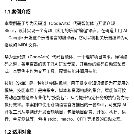
者
1.1 案例介绍
本案例基于华为云码道（CodeArts）代码智能体与开源仓颉
我
Skills，设计实现一个有趣且实用的乐谱“编程”语言，在码道上用 AI
+ Cangjie 开发这个乐谱语言的编译器，它可以将相关乐谱编译为可
的
我
播放的 MIDI 文件。
博
的
我
华为云码道（CodeArts）代码智能体
：一个理解项目需求，懂得编
码之道，善用百器的实干派AI研发专家，开启你的编码自动驾驶模
客
论
的
我
式。本案例中作为交互工具，配置技能并调用技能。
坛
圈
的
我
技能（Skill）是一种能力封装机制，用于将专业知识组织为可复用的
模块。技能本质上是由指令、脚本和资源构成的集合，智能体可按
子
直
的
我
需动态加载这些专业化的“技能包”，从而提升特定任务的执行能力与
执行效率。本案例中使用仓颉语言官方推出的一套Skill，可支撑 AI
我
播
活
的
开发工具从零创建开发仓颉项目，包括项目配置、开发、构建、运
行、单元测试等，包括 stdx、macro、CFFI 等场景的自动处理。
我
动
关
的
1.2 适用对象