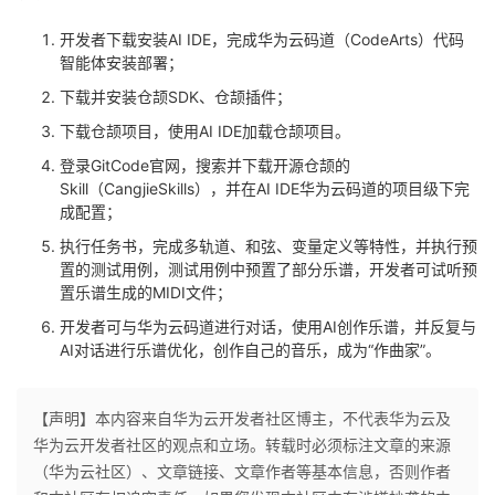
持
建
证
实
的
开发者下载安装AI IDE，完成华为云码道（CodeArts）代码
议
智能体安装部署；
验
收
下载并安装仓颉SDK、仓颉插件；
藏
下载仓颉项目，使用AI IDE加载仓颉项目。
登录GitCode官网，搜索并下载开源仓颉的
Skill（CangjieSkills），并在AI IDE华为云码道的项目级下完
成配置；
执行任务书，完成多轨道、和弦、变量定义等特性，并执行预
置的测试用例，测试用例中预置了部分乐谱，开发者可试听预
置乐谱生成的MIDI文件；
开发者可与华为云码道进行对话，使用AI创作乐谱，并反复与
AI对话进行乐谱优化，创作自己的音乐，成为“作曲家”。
【声明】本内容来自华为云开发者社区博主，不代表华为云及
华为云开发者社区的观点和立场。转载时必须标注文章的来源
（华为云社区）、文章链接、文章作者等基本信息，否则作者