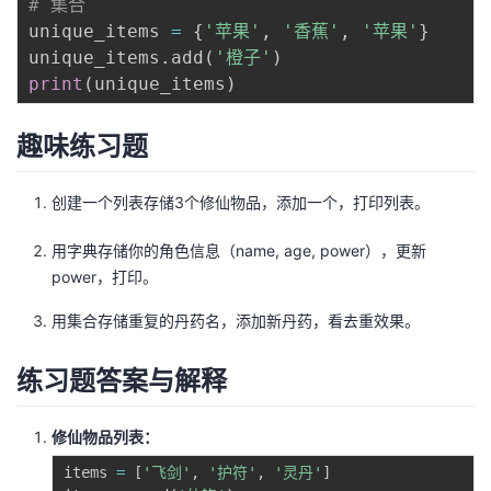
# 集合
持
建
证
实
的
unique_items 
=
{
'苹果'
,
'香蕉'
,
'苹果'
}
unique_items
.
add
(
'橙子'
)
议
验
收
print
(
unique_items
)
藏
趣味练习题
创建一个列表存储3个修仙物品，添加一个，打印列表。
用字典存储你的角色信息（name, age, power），更新
power，打印。
用集合存储重复的丹药名，添加新丹药，看去重效果。
练习题答案与解释
修仙物品列表：
items 
=
[
'飞剑'
,
'护符'
,
'灵丹'
]