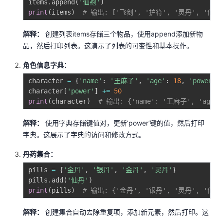
items
.
append
(
'仙袍'
)
print
(
items
)
# 输出: ['飞剑', '护符', '灵丹', '仙
解释：
创建列表items存储三个物品，使用append添加新物
品，然后打印列表。这演示了列表的可变性和基本操作。
角色信息字典：
character 
=
{
'name'
:
'王麻子'
,
'age'
:
18
,
'power'
character
[
'power'
]
+=
50
print
(
character
)
# 输出: {'name': '王麻子', 'age':
解释：
使用字典存储键值对，更新’power’键的值，然后打印
字典。这展示了字典的访问和修改方式。
丹药集合：
pills 
=
{
'金丹'
,
'银丹'
,
'金丹'
,
'灵丹'
}
pills
.
add
(
'仙丹'
)
print
(
pills
)
# 输出: {'金丹', '银丹', '灵丹', '
解释：
创建集合自动去除重复项，添加新元素，然后打印。这