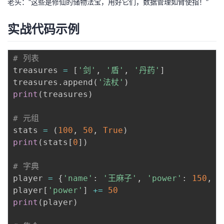
老头：“这些是修仙的储物法宝，用好它们，数据管理如臂使指！”
我
注
的
开
实战代码示例
的
Programs
发
# 列表
支
者
treasures 
=
[
'剑'
,
'盾'
,
'丹药'
]
treasures
.
append
(
'法杖'
)
持
学
print
(
treasures
)
我
堂
# 元组
stats 
=
(
100
,
50
,
True
)
的
我
我
print
(
stats
[
0
]
)
技
的
的
我
# 字典
player 
=
{
'name'
:
'王麻子'
,
'power'
:
150
,
'
术
云
课
的
我
player
[
'power'
]
+=
50
print
(
player
)
支
声
程
认
的
我