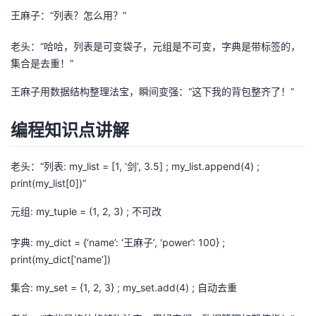
王麻子：“列表？怎么用？”
者
老头：“哈哈，列表是可变袋子，元组是不可变，字典是带标签的，
我
集合是去重！”
王麻子用数据结构整理法宝，瞬间变强：“这下我的背包整齐了！”
的
我
编程知识点讲解
博
的
我
客
论
的
我
老头：“列表: my_list = [1, ‘剑’, 3.5] ; my_list.append(4) ;
print(my_list[0])”
坛
圈
的
我
元组: my_tuple = (1, 2, 3) ; 不可改
子
直
的
我
字典: my_dict = {‘name’: ‘王麻子’, ‘power’: 100} ;
print(my_dict[‘name’])
我
播
活
的
集合: my_set = {1, 2, 3} ; my_set.add(4) ; 自动去重
我
动
关
的