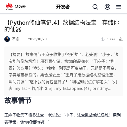
开发者
返
【Python修仙笔记.4】数据结构法宝 - 存储你
回
的仙器
不惑
2025/10/20
1.7k+
举
报
【摘要】 故事情节王麻子收集了很多法宝，老头说：“小子，法
宝乱放像垃圾堆！用列表存储，像你的储物袋！”王麻子：“列
个
表？怎么用？”老头：“哈哈，列表是可变袋子，元组是不可变，
字典是带标签的，集合是去重！”王麻子用数据结构整理法宝，
我
人
瞬间变强：“这下我的背包整齐了！” 编程知识点讲解老头：“列
表: my_list = [1, ‘剑’, 3.5] ; my_list.append(4) ; print(my...
的
主
故事情节
开
页
王麻子收集了很多法宝，老头说：“小子，法宝乱放像垃圾堆！用列
表存储，像你的储物袋！”
发