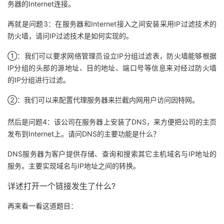
务器的Internet连接。
我
注
的
开
再就是问题3：在服务器和Internet接入之间安装采用IP过滤技术的
的
Programs
发
防火墙，请问IP过滤技术是如何实现的。
①：我们可以要求网络管理员设立IP分组过滤表，防火墙能够根据
支
者
IP分组的头部的源地址、目的地址、端口号等信息来对经过防火墙
的IP分组进行过滤。
持
学
②：我们可以来配置代理服务器来拦截内网用户访问因特网。
我
堂
然后是问题4：该公司在服务器上安装了DNS，来方便把公司的主页
的
我
发布到Internet上。请问DNS的主要功能是什么？
我
DNS服务器为客户提供存储、查询和搜索其它主机域名与IP地址的
技
的
的
我
服务。主要实现域名与IP地址之间的转换。
术
云
课
的
我
详述打开一个链接发生了什么?
支
声
再来看一看这道题目：
程
认
的
我