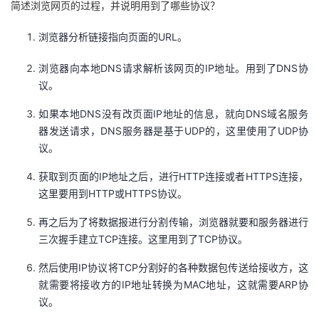
简述浏览网页的过程，并说明用到了哪些协议？
持
建
证
实
的
浏览器分析链接指向页面的URL。
议
验
收
浏览器向本地DNS请求解析该网页的IP地址。用到了DNS协
藏
议。
如果本地DNS没有改页面IP地址的信息，就向DNS域名服务
器发送请求，DNS服务器是基于UDP的，这里使用了UDP协
议。
获取到页面的IP地址之后，进行HTTP连接或者HTTPS连接，
这里要用到HTTP或HTTPS协议。
再之后为了将数据报进行分割传输，浏览器就要和服务器进行
三次握手建立TCP连接。这里用到了TCP协议。
然后使用IP协议将TCP分割好的各种数据包传送给接收方，这
就需要将接收方的IP地址转换为MAC地址，这就需要ARP协
议。