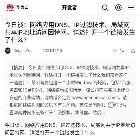
开发者
返
今日谈：网络应用DNS、IP过滤技术、局域网
回
共享IP地址访问因特网、详述打开一个链接发生
了什么?
Regan Yue
2021/12/19
1w+
举
报
【摘要】 今日谈：网络应用DNS、IP过滤技术、局域网共享IP
个
地址访问因特网、详述打开一个链接发生了什么我们来看这样
一道题目：某公司要组建一个小型Windows局域网，包括1台服
我
人
务器和10台PC机，网络结构如图所示。该公司在服务器上建立
自己的商业网站，网站域名定为“www.economical.com”。请
的
主
根据网络结构图回答以下有关问题。首先是问题1：①可以放
置哪两种网络设备？答：交换机、集线器。然后...
开
页
今日谈：网络应用DNS、IP过滤技术、局域网共享IP地址访
问因特网、详述打开一个链接发生了什么
发