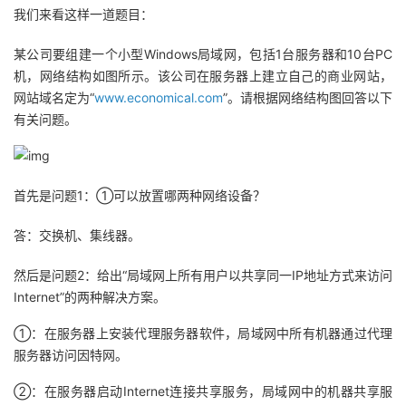
我们来看这样一道题目：
者
某公司要组建一个小型Windows局域网，包括1台服务器和10台PC
机，网络结构如图所示。该公司在服务器上建立自己的商业网站，
我
网站域名定为“
www.economical.com
”。请根据网络结构图回答以下
有关问题。
的
我
博
的
我
首先是问题1：①可以放置哪两种网络设备？
客
论
的
我
答：交换机、集线器。
坛
圈
的
我
然后是问题2：给出“局域网上所有用户以共享同一IP地址方式来访问
子
直
的
我
Internet”的两种解决方案。
①：在服务器上安装代理服务器软件，局域网中所有机器通过代理
我
播
活
的
服务器访问因特网。
我
动
关
的
②：在服务器启动Internet连接共享服务，局域网中的机器共享服