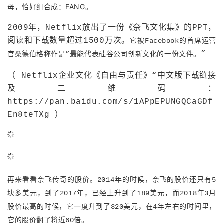
母，恰好组合成：FANG。
的
Programs
发
者
2009年，Netflix放出了一份《奈飞文化集》的PPT，
支
阅读和下载数量超过1500万次。
者
它被Facebook的首席运营
我
”
官桑德伯格称作是”最能代表硅谷公司创新文化的一份文件。
持
学
的
我
（ Netflix企业文化《自由与责任》“中文版下载链接
及二维码：
我
堂
博
的
我
https://pan.baidu.com/s/1APpEPUNGQCaGDf
的
我
客
论
的
我
En8teTXg ）
我
技
的
坛
圈
的
我
的
我
术
云
子
直
的
我
课
的
我
再来看看奈飞传奇的股价。2014年的时候，奈飞的股价还只有5
支
声
播
活
的
程
认
的
我
块多美元，到了2017年，已经上升到了189美元，而2018年3月
股价最高的时候，它一度升到了320美元，
在4年左右的时间里，
持
建
动
关
证
实
的
它的股价翻了将近60倍。