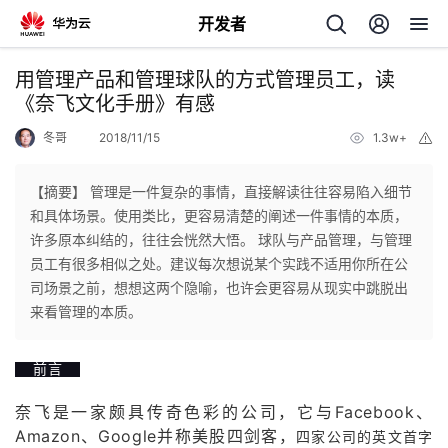
开发者
返
用管理产品和管理球队的方式管理员工，读
回
《奈飞文化手册》有感
冬哥
2018/11/15
1.3w+
举
报
【摘要】 管理是一件复杂的事情，直接解读往往容易陷入细节
和具体场景。使用类比，更容易清楚的阐述一件事情的本质，
个
许多原本纠结的，往往会恍然大悟。 球队与产品管理，与管理
员工有很多相似之处。建议每次想说某个实践不适用你所在公
我
人
司场景之前，想想这两个隐喻，也许会更容易从现实中跳脱出
来看管理的本质。
我
的
主
前言
我
的
开
页
奈飞是一家颇具传奇色彩的公司，它与Facebook、
我
的
开
发
Amazon、Google并称美股四剑客，
四家公司的英文首字