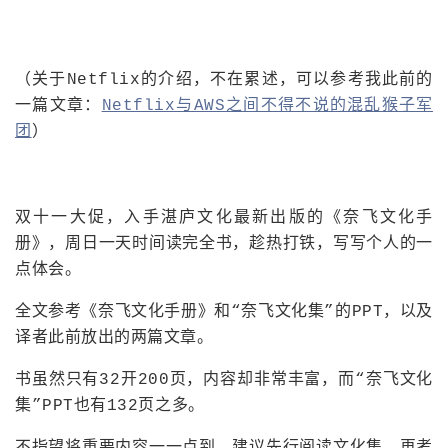
议
注
验
收
藏
（关于Netflix的介绍，不在累述，可以参考我此前的
一篇文章：
Netflix与AWS之间不得不说的混乱猴子军
团
）
双十一大促，入手湛庐文化最新出版的《奈飞文化手
册》，周日一天时间读完全书，趁热打铁，写写个人的一
点体会。
全文参考《奈飞文化手册》和“奈飞文化集”的PPT，以及
译者此前放出的两篇文章。
书虽然只有32开200页，内容却非常丰富，而“奈飞文化
集”PPT也有132页之多。