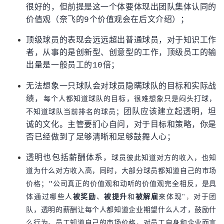
很好的，但前提是这一个体要体现出团队集体认同的
价值观（奈飞的9个价值观会在后文介绍）；
顶级球员的表现会远远超出普通球员，对于知识工作
者，从事的是创新型、创意型的工作，顶级员工的输
出量是一般员工的10倍；
无法想象一只球队会对球员隐瞒球队的目标和实际战
绩，
每个人都知道球队的目标，很难想象只是闷头打球，
团队应该建立起透明，坦
不知道球队当前排名的球员；
诚的文化。主管要扪心自问，对于目标和策略，你是
否已经做到了足够清晰和足够鼓舞人心；
透明也包括薪酬体系，
球员彼此知道对方的收入，也知
道为什么对方收入高，同时，大部分球员都知道自己的市场
价格；"
公司真正的价值观和动听的价值观完全相反，是具
体通过哪些人
被奖励
、
被提升
和
被解雇
来
体现"
，
对于团
队，
透明的薪酬让每个人都知道企业期望什么人才，鼓励什
么行为。
员工知道自己的市场价格，对员工自身和企业而言