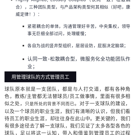
合），三种团队类型，与产品架构类型何其相似（好吧，康
威定律！）：
紧密耦合的单体，沟通管理好辛苦，中央集权，领导
事无巨细全部过问，处理缓慢；
各自为战的竖井型组织，层层设防，屁股决定脑袋；
认同一致-松散耦合型，微服务化全功能团队作
业；
用管理球队的方式管理员工
球队原本就是一支团队，都是与人打交道，都有各种角
色，教练/主管都无法替球员/员工做事情，里面有很多相
似之处，
。对于一支球队的建设，
只是所处的背景不同而已
以及一个球员的职业生涯，我们有清晰的认识，但我们看
待员工的职业生涯，却往往身在此山中。更关键的，我们
有很多途径去了解一支球队，我们见证了太多各型各色的
球队，足以将这一认知，带入和借鉴到管理员工的过程