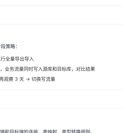
段策略：
n 执行全量导出导入
量同步，业务流量同时写入源库和目标库，对比结果
再观察 3 天 → 切换写流量
里定义源端和目标端的连接、表映射、类型转换规则。