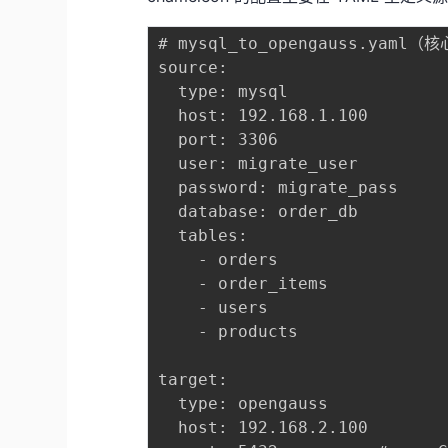
# mysql_to_opengauss.yaml（
source:

  type: mysql

  host: 192.168.1.100

  port: 3306

  user: migrate_user

  password: migrate_pass

  database: order_db

  tables:

    - orders

    - order_items

    - users

    - products

target:

  type: opengauss

  host: 192.168.2.100
