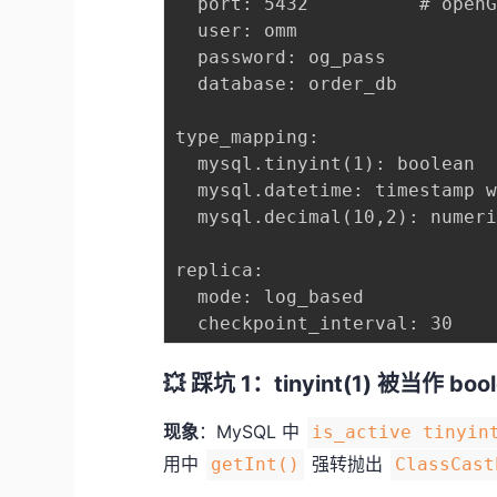
  port: 5432          # ope
  user: omm

  password: og_pass

  database: order_db

type_mapping:

  mysql.tinyint(1): boolean

  mysql.datetime: timestamp w
  mysql.decimal(10,2): numeri
replica:

  mode: log_based

💥 踩坑 1：tinyint(1) 被当作 boo
现象
：MySQL 中
is_active tinyin
用中
强转抛出
getInt()
ClassCast