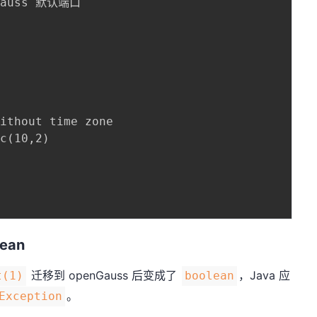
nGauss 默认端口

ithout time zone

c(10,2)

lean
迁移到 openGauss 后变成了
，Java 应
t(1)
boolean
。
Exception