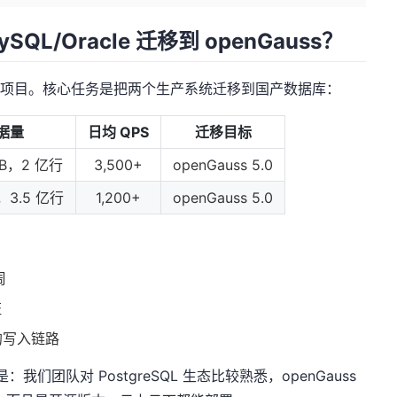
QL/Oracle 迁移到 openGauss？
改造项目。核心任务是把两个生产系统迁移到国产数据库：
据量
日均 QPS
迁移目标
GB，2 亿行
3,500+
openGauss 5.0
B，3.5 亿行
1,200+
openGauss 5.0
周
证
的写入链路
因是：我们团队对 PostgreSQL 生态比较熟悉，openGauss