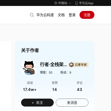
中国站
华为云App
华为云码道
文档
登录
注册
关于作者
行者·全栈架构师
博客：
50
粉丝：
9
阅读
获赞
评论
17.4w+
14
43
+ 关注
发消息