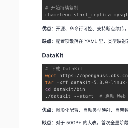
# 开始持续复制
优点
：开源、命令行可控、支持断点续传
缺点
：配置项散落在 YAML 里，类型
DataKit
# 下载 DataKit
wget
tar
cd
 datakit/bin

./datakit --start  
# 启动 We
优点
：图形化配置、自动类型映射、自带
缺点
：对于 50GB+ 的大表，首次全量阶段