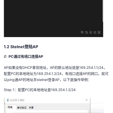
1.2 Stelnet
登陆
AP
Ø
PC
通过有线口连接
AP
AP
如果没有
DHCP
拿到地址，
AP
的默认地址就是
169.254.1.1/24
，
配置
PC
的本地地址为
169.254.1.2/24
，有线口连接
AP
的网口，就可
以
ping
通
AP
的地址并
stelnet
登录
AP
，以下是操作举例：
Step 1
：配置
PC
的本地地址是
169.254.1.2/24