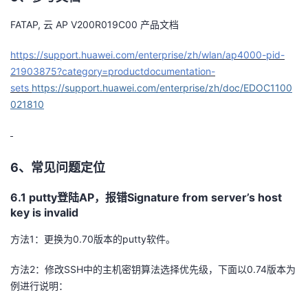
FATAP,
云
AP V200R019C00
产品文档
https://support.huawei.com/enterprise/zh/wlan/ap4000-pid-
21903875?category=productdocumentation-
sets
https://support.huawei.com/enterprise/zh/doc/EDOC1100
021810
6、
常见问题定位
6.1 putty
登陆
AP
，报错
Signature from server’s host
key is invalid
方法
1
：更换为
0.70
版本的
putty
软件。
方法
2
：修改
SSH
中的主机密钥算法选择优先级，下面以
0.74
版本为
例进行说明：