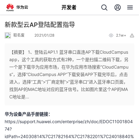
开发者
返
新款型云AP登陆配置指导
回
取名废
2021/01/28
2.1w+
举
报
【摘要】 1、登陆云AP1.1 蓝牙串口直连AP下载CloudCampus
app，这个工具的获取方式有2种，一个是扫描二维码下载，另
一个是下载华为应用市场，在华为应用市场搜索“CloudCampu
个
s”，选择“CloudCampus APP”下载安装APP下载完毕后，点击
进入，选择“工具”>“厂商定制”>“蓝牙串口”进入蓝牙串口页面，
我
人
找到AP的MAC地址对应的蓝牙信号。比如图片里这个AP的MA
C地址是...
的
主
华为设备产品手册链接：
开
页
https://support.huawei.com/enterprise/zh/doc/EDOC11001804
74?
发
idPath=24030814%7C21782164%7C21782201%7C24018840%