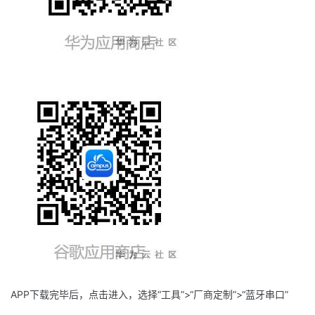
我
注
的
开
的
Programs
发
支
者
持
学
我
堂
的
我
我
技
的
的
我
术
云
课
的
我
支
声
程
认
的
我
APP
下载完毕后，点击进入，选择“工具”
>
“厂商定制”
>
“蓝牙串口”