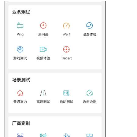
持
建
证
实
的
议
验
收
藏