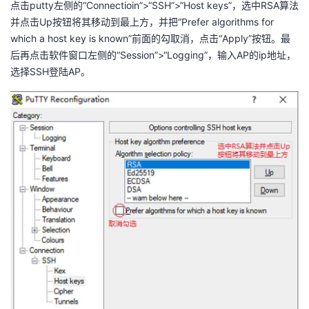
点击
putty
左侧的“
Connectioin
”
>
“
SSH
”
>
“
Host keys
”，选中
RSA
算法
并点击
Up
按钮将其移动到最上方，并把“
Prefer algorithms for
which a host key is known
”前面的勾取消，点击“
Apply
”按钮。最
后再点击软件窗口左侧的“
Session
”
>
“
Logging
”，输入
AP
的
ip
地址，
选择
SSH
登陆
AP
。