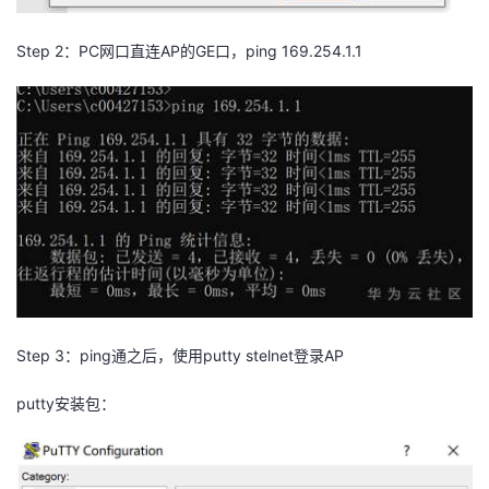
Step 2
：
PC
网口直连
AP
的
GE
口，
ping 169.254.1.1
Step 3
：
ping
通之后，使用
putty stelnet
登录
AP
putty
安装包：