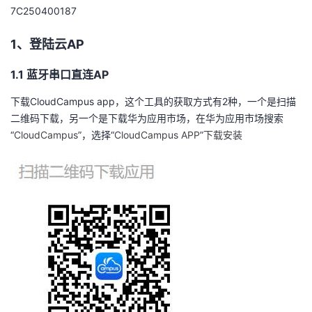
7C250400187
者
1、
登陆云
AP
我
1.1
蓝牙串口直连
AP
的
我
下载
CloudCampus app
，这个工具的获取方式有
2
种，一个是扫描
二维码下载，另一个是下载华为应用市场，在华为应用市场搜索
博
的
我
“
CloudCampus
”，选择“
CloudCampus APP
”
下载安装
客
论
的
我
坛
圈
的
我
子
直
的
我
我
播
活
的
我
动
关
的