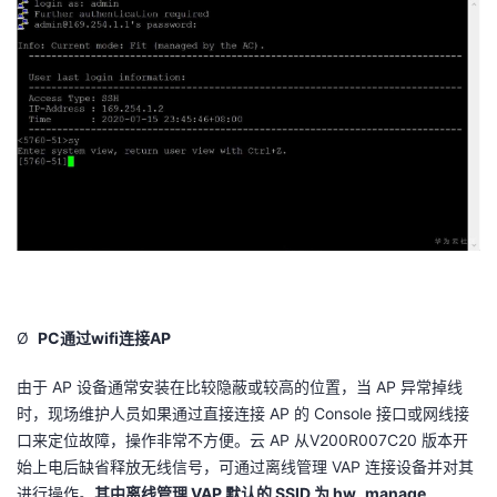
Ø
PC
通过
wifi
连接
AP
由于
AP
设备通常安装在比较隐蔽或较高的位置，当
AP
异常掉线
时，现场维护人员如果通过直接连接
AP
的
Console
接口或网线接
口来定位故障，操作非常不方便。云
AP
从
V200R007C20
版本开
始上电后缺省释放无线信号，可通过离线管理
VAP
连接设备并对其
进行操作。
其中离线管理
VAP
默认的
SSID
为
hw_manage_