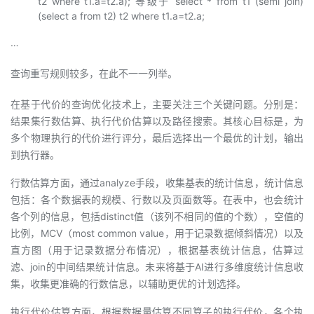
t2 where t1.a=t2.a); 等级于 select * from t1 (semi join)
(select a from t2) t2 where t1.a=t2.a;
…
查询重写规则较多，在此不一一列举。
在基于代价的查询优化技术上，主要关注三个关键问题。分别是：
结果集行数估算、执行代价估算以及路径搜索。其核心目标是，为
多个物理执行的代价进行评分，最后选择出一个最优的计划，输出
到执行器。
行数估算方面，通过analyze手段，收集基表的统计信息，统计信息
包括：各个数据表的规模、行数以及页面数等。在表中，也会统计
各个列的信息，包括distinct值（该列不相同的值的个数），空值的
比例，MCV（most common value，用于记录数据倾斜情况）以及
直方图（用于记录数据分布情况），根据基表统计信息，估算过
滤、join的中间结果统计信息。未来将基于AI进行多维度统计信息收
集，收集更准确的行数信息，以辅助更优的计划选择。
执行代价估算方面，根据数据量估算不同算子的执行代价，各个执