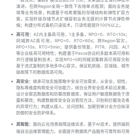
持
建
证
实
的
演进，在跨Region全局一致性下去除单点瓶颈；面向业务陡
增等业务场景，构建基于哈希聚簇的存储结构和弹性扩容方
议
验
收
案，实现秒级存储节点扩缩容和业务无感的计算节点弹性伸
缩；构建分布式备机只读技术，只读性能提升100%以上。
藏
高可用：
AZ内主备高可用，1主多备，RPO=0、RTO<10s；
同城跨AZ高可用，RPO=0、RTO<60s；跨Region容灾，
RPO<10s、RTO<5min；提供备份恢复、PITR、闪回、ALT
等企业级高可用特性；构建基于Paxos协议的多副本高可用和
并行逻辑复制技术，实现RPO=0的同城双集群高可用容灾和
基于流式复制的多地多中心容灾，保证机房级、区域级、城市
级故障下的数据库高可用。
高安全：
继承可信实施策略中安全可信需求，从安全，韧性，
隐私等维度构筑安全可信能力，结合业界安全技术前沿发展，
设计全密态数据库和防篡改数据库，保证用户敏感数据免于泄
露和篡改；构建数据库安全自治管控方法，识别和拦截攻击者
的异常行为；构建从接入、访问控制、加密到审计全方位纵深
防御的安全防护体系。
高智能：
面向云化场景故障运维诉求，基于AI技术，提供端到
端自治运维管理能力，全面提升数据库产品服务可靠性和可用