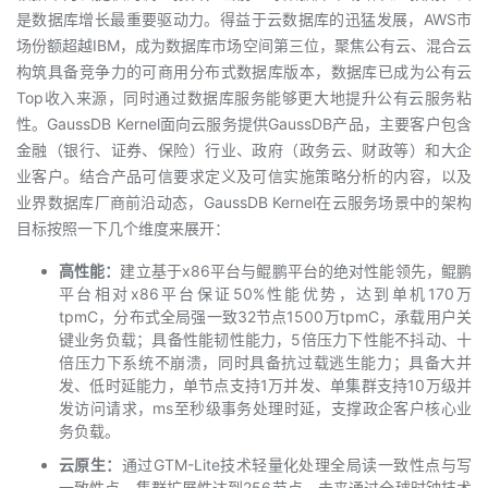
是数据库增长最重要驱动力。得益于云数据库的迅猛发展，AWS市
我
注
的
开
场份额超越IBM，成为数据库市场空间第三位，聚焦公有云、混合云
构筑具备竞争力的可商用分布式数据库版本，数据库已成为公有云
的
Programs
发
Top收入来源，同时通过数据库服务能够更大地提升公有云服务粘
性。GaussDB Kernel面向云服务提供GaussDB产品，主要客户包含
支
者
金融（银行、证券、保险）行业、政府（政务云、财政等）和大企
业客户。结合产品可信要求定义及可信实施策略分析的内容，以及
持
学
业界数据库厂商前沿动态，GaussDB Kernel在云服务场景中的架构
目标按照一下几个维度来展开：
我
堂
高性能：
建立基于x86平台与鲲鹏平台的绝对性能领先，鲲鹏
的
我
我
平台相对x86平台保证50%性能优势，达到单机170万
tpmC，分布式全局强一致32节点1500万tpmC，承载用户关
键业务负载；具备性能韧性能力，5倍压力下性能不抖动、十
技
的
的
我
倍压力下系统不崩溃，同时具备抗过载逃生能力；具备大并
发、低时延能力，单节点支持1万并发、单集群支持10万级并
术
云
课
的
我
发访问请求，ms至秒级事务处理时延，支撑政企客户核心业
务负载。
支
声
程
认
的
我
云原生：
通过GTM-Lite技术轻量化处理全局读一致性点与写
一致性点，集群扩展性达到256节点，未来通过全球时钟技术