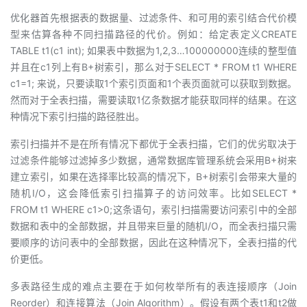
优化器首先根据表的数据量、过滤条件、和可用的索引结合代价模
型来估算各种不同扫描路径的代价。例如：给定表定义CREATE
TABLE t1(c1 int); 如果表中数据为1,2,3…100000000连续的整型值
并且在c1列上有B+树索引，那么对于SELECT * FROM t1 WHERE
c1=1; 来说，只要读取1个索引页面和1个表页面就可以获取到数据。
然而对于全表扫描，需要读取1亿条数据才能获取同样的结果。在这
种情况下索引扫描的路径胜出。
索引扫描并不是在所有情况下都优于全表扫描，它们的优劣取决于
过滤条件能够过滤掉多少数据，通常数据库管理系统会采用B+树来
建立索引，如果在选择率比较高的情况下，B+树索引会带来大量的
随机I/O，这会降低索引扫描算子的访问效率。比如SELECT *
FROM t1 WHERE c1>0;这条语句，索引扫描需要访问索引中的全部
数据和表中的全部数据，并且带来巨量的随机I/O，而全表扫描只需
要顺序的访问表中的全部数据，因此在这种情况下，全表扫描的代
价更低。
多表路径生成的难点主要在于如何枚举所有的表连接顺序（Join
Reorder）和连接算法（Join Algorithm）。假设有两个表t1和t2做