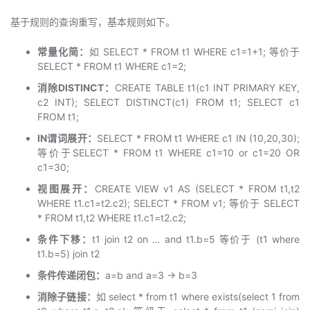
基于规则的查询重写，基本规则如下。
常量化简：
如 SELECT * FROM t1 WHERE c1=1+1; 等价于
SELECT * FROM t1 WHERE c1=2;
消除DISTINCT：
CREATE TABLE t1(c1 INT PRIMARY KEY,
c2 INT); SELECT DISTINCT(c1) FROM t1; SELECT c1
FROM t1;
IN谓词展开：
SELECT * FROM t1 WHERE c1 IN (10,20,30);
等价于SELECT * FROM t1 WHERE c1=10 or c1=20 OR
c1=30;
视图展开：
CREATE VIEW v1 AS (SELECT * FROM t1,t2
WHERE t1.c1=t2.c2); SELECT * FROM v1; 等价于 SELECT
* FROM t1,t2 WHERE t1.c1=t2.c2;
条件下移：
t1 join t2 on … and t1.b=5 等价于 (t1 where
t1.b=5) join t2
条件传递闭包：
a=b and a=3 -> b=3
消除子链接：
如 select * from t1 where exists(select 1 from