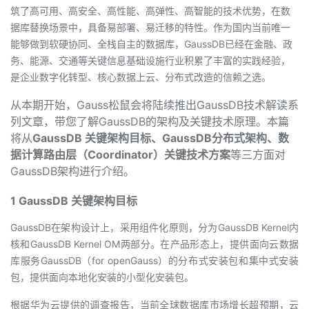
筑了高可用、高安全、高性能、高弹性、高智能的技术优势，在数
者
据库替换场景中，具备易部署、易迁移的特性。作为国内当前唯一
能够做到软硬协同、全栈自主的数据库，GaussDB已经在金融、政
我
务、能源、交通等关键信息基础设施行业积累了丰富的实践经验，
是企业数字化转型、核心数据上云、分布式改造的信赖之选。
的
我
从本期开始，Gauss松鼠会将陆续推出GaussDB技术解读系
列文章，带您了解GaussDB的架构及关键技术原理。本篇
博
的
我
将从
GaussDB 关键架构目标、GaussDB分布式架构、数
据计算路由层（Coordinator）关键技术方案
等三方面对
客
论
的
我
GaussDB架构进行介绍。
坛
圈
的
我
1 GaussDB 关键架构目标
子
直
的
我
GaussDB在架构设计上，采用组件化原则，分为GaussDB Kernel内
核和GaussDB Kernel OM两部分。在产品形态上，提供面向云数据
我
播
活
的
库服务GaussDB（for openGauss）的分布式安装包和集中式安装
包，提供面向本地化安装的小型化安装包。
我
动
关
的
根据华为云提供的调查报告，当前全球数据库市场增长超预期，云