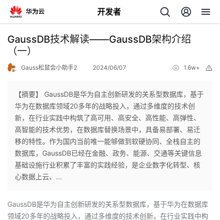
开发者
返
GaussDB技术解读——GaussDB架构介绍
回
（一）
Gauss松鼠会小助手2
2024/06/07
1.6w+
举
报
【摘要】 GaussDB是华为自主创新研发的关系型数据库，基于
华为在数据库领域20多年的战略投入，通过多维度的技术创
个
新，在行业实践中构筑了高可用、高安全、高性能、高弹性、
高智能的技术优势，在数据库替换场景中，具备易部署、易迁
我
人
移的特性。作为国内当前唯一能够做到软硬协同、全栈自主的
数据库，GaussDB已经在金融、政务、能源、交通等关键信息
的
主
基础设施行业积累了丰富的实践经验，是企业数字化转型、核
心数据上云、...
开
页
GaussDB是华为自主创新研发的关系型数据库，基于华为在数据库
发
领域20多年的战略投入，通过多维度的技术创新，在行业实践中构