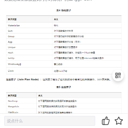
退
出
登
录