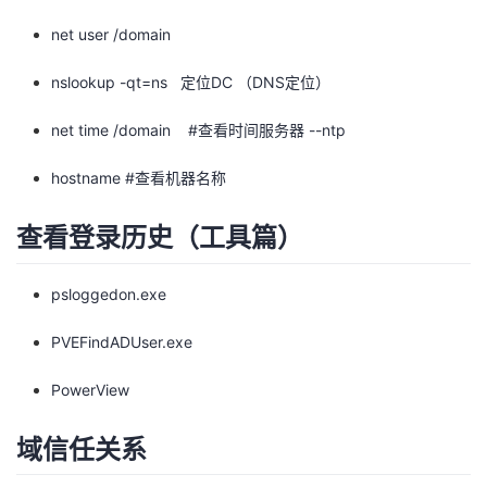
net user /domain
者
nslookup -qt=ns 定位DC （DNS定位）
我
net time /domain #查看时间服务器 --ntp
的
我
hostname #查看机器名称
博
的
我
查看登录历史（工具篇）
客
论
的
我
psloggedon.exe
坛
圈
的
我
PVEFindADUser.exe
子
直
的
我
PowerView
我
播
活
的
域信任关系
我
动
关
的