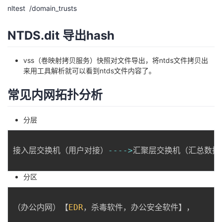
nltest /domain_trusts
我
注
的
开
NTDS.dit 导出hash
的
Programs
发
支
者
vss（卷映射拷贝服务）快照对文件导出，将ntds文件拷贝出
来用工具解析就可以看到ntds文件内容了。
持
学
常见内网拓扑分析
我
堂
分层
的
我
我
接入层交换机（用户对接）
--
--
>
汇聚层交换机（汇总数据
技
的
的
我
分区
术
云
课
的
我
支
声
程
认
的
我
（办公内网）【
EDR
，杀毒软件，办公安全软件】，
