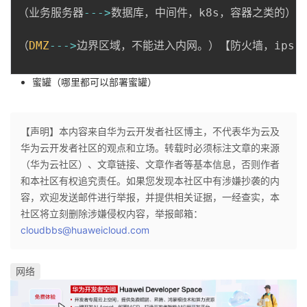
持
建
证
实
的
（业务服务器
--
-
>
数据库，中间件，k8s，容器之类的）【
议
验
收
（
DMZ
--
-
>
边界区域，不能进入内网。）【防火墙，ips，
藏
蜜罐（哪里都可以部署蜜罐）
【声明】本内容来自华为云开发者社区博主，不代表华为云及
华为云开发者社区的观点和立场。转载时必须标注文章的来源
（华为云社区）、文章链接、文章作者等基本信息，否则作者
和本社区有权追究责任。如果您发现本社区中有涉嫌抄袭的内
容，欢迎发送邮件进行举报，并提供相关证据，一经查实，本
社区将立刻删除涉嫌侵权内容，举报邮箱：
cloudbbs@huaweicloud.com
网络