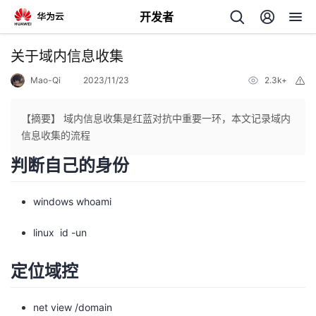
开发者
返
关于域内信息收集
回
Mao-Qi
2023/11/23
2.3k+
举
报
【摘要】 域内信息收集是红蓝对抗中重要一环，本文记录域内
信息收集的流程
判断自己的身份
个
我
windows whoami
人
linux id -un
的
主
定位域控
开
页
发
net view /domain