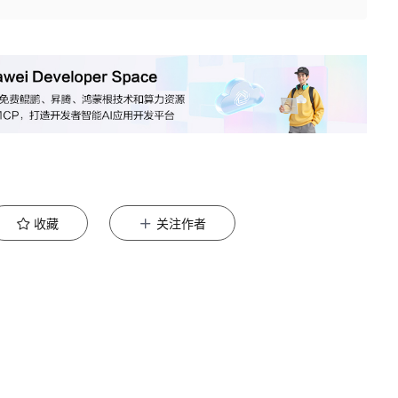
收藏
关注作者