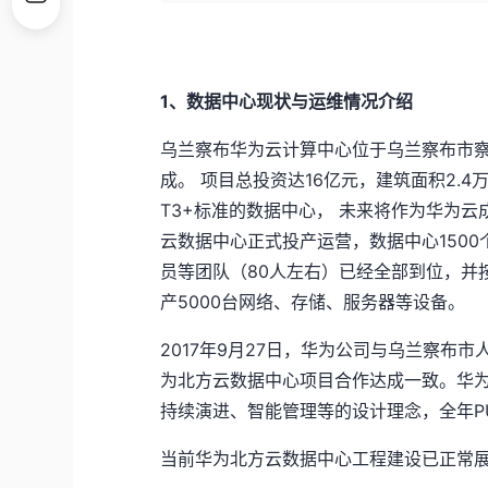
1、数据中心现状与运维情况介绍
乌兰察布华为云计算中心位于乌兰察布市
成。 项目总投资达16亿元，建筑面积2.
T3+标准的数据中心， 未来将作为华为云
云数据中心正式投产运营，数据中心150
员等团队（80人左右）已经全部到位，并
产5000台网络、存储、服务器等设备。
2017年9月27日，华为公司与乌兰察布
为北方云数据中心项目合作达成一致。华
持续演进、智能管理等的设计理念，全年PU
当前华为北方云数据中心工程建设已正常展