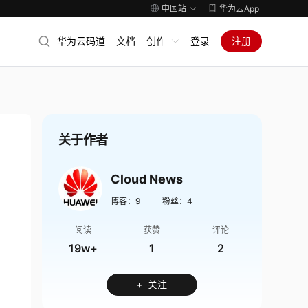
中国站
华为云App
华为云码道
文档
创作
登录
注册
关于作者
Cloud News
博客：
9
粉丝：
4
阅读
获赞
评论
19w+
1
2
+ 关注