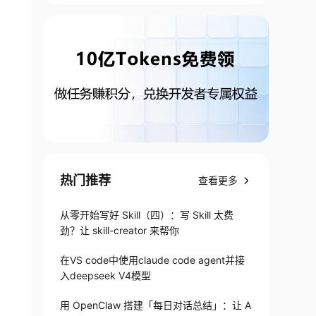
热门推荐
查看更多
从零开始写好 Skill（四）：写 Skill 太费
劲？让 skill-creator 来帮你
在VS code中使用claude code agent并接
入deepseek V4模型
用 OpenClaw 搭建「每日对话总结」：让 A