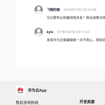
飞翔的猪
2018/01/26 02:23:28
乌兰察布云和襄阳啥关系？商业成果为
kyle
2018/04/18 03:11:50
发现华为文案编辑者一点不用心，错误
华为云App
开发资源
售前咨询热线