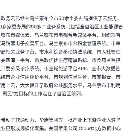
政务云已经为乌兰察布全市50余个委办局提供了云服务，
0多家委办局的90多个业务系统（包括全自治区工业能源管
兰察布市媒体云、乌兰察布市电视台新媒体平台、组织部智
区马铃薯电子交易平台、乌兰察布市公积金管理系统、市审
安局相关业务平台、市水利综合移动执法系统、市人社管理
建委四库一平台、市民政优抚医疗精算系统、市食药监监控
计委分级诊疗系统、市全域旅游平台APP、全市大数据管
系统市企业信用评价平台、市规划信息平台、市党报云、市
应用上云，大大提升了政府公共服务水平，乌兰察布市利用
业 惠民”为目标的工作走在了自治区前列。
，带动了软通动力、华唐集团等一批产业上下游企业入驻乌
已形成规模化聚集。美国苹果公司iCloud北方数据中心