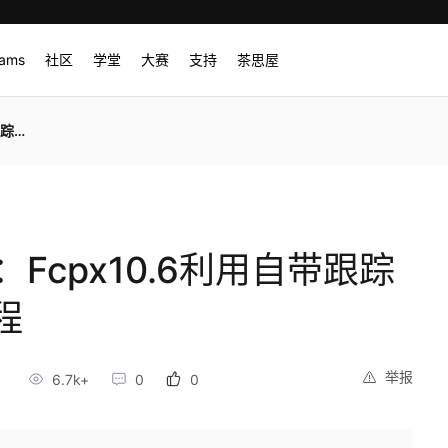
rams
社区
学堂
大赛
支持
茶思屋
克教程
o教程：Fcpx10.6利用自带跟踪
程
举报
9
6.7k+
0
0