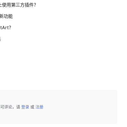
设置禁止使用第三方插件？
大新功能
tArt？
集
后可评论，请
登录
或
注册