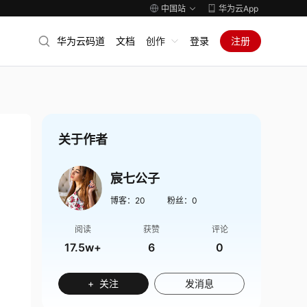
中国站
华为云App
华为云码道
文档
创作
登录
注册
关于作者
宸七公子
博客：
20
粉丝：
0
阅读
获赞
评论
17.5w+
6
0
+ 关注
发消息