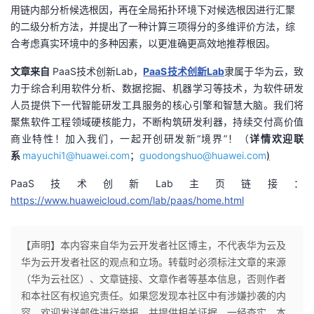
用链内部分析候选根因，再在全局拓扑环境下对候选根因进行汇聚
的二级分析方法，并提出了一种计算三项得分的多维评价方法，综
合考虑真实环境中的多种因素，以更准确更高效地推荐根因。
文章来自
PaaS技术创新Lab，
PaaS技术创新Lab
隶属于华为云，致
力于综合利用软件分析、数据挖掘、机器学习等技术，为软件研发
人员提供下一代智能研发工具服务的核心引擎和智慧大脑。我们将
聚焦软件工程领域硬核能力，不断构筑研发利器，持续交付高价值
商业特性！加入我们，一起开创研发新“境界”！（
详情欢迎联
系
mayuchi1@huawei.com
；
guodongshuo@huawei.com
)
PaaS技术创新Lab
主页链接：
https://www.huaweicloud.com/lab/paas/home.html
【声明】本内容来自华为云开发者社区博主，不代表华为云及
华为云开发者社区的观点和立场。转载时必须标注文章的来源
（华为云社区）、文章链接、文章作者等基本信息，否则作者
和本社区有权追究责任。如果您发现本社区中有涉嫌抄袭的内
容，欢迎发送邮件进行举报，并提供相关证据，一经查实，本