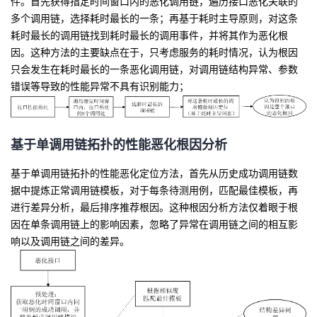
件。首先获得指定时间窗口内的恶化调用链，
遍历接口恶化关联的
我
注
的
开
多
个调用链
，
选择耗时最长的一条
；
再
基于耗时主导原则
，
对这条
耗时最长的调用链
找到耗时最长的
调用事件
，
并
将其作为恶化根
的
Programs
发
因。
这种
方法的
主要缺点在于，
只考虑服务的耗时情况
，
认为根因
只会发生在耗时最长的一条恶化调用链
，对调用链结构异常、参数
支
者
错误等导致的性能异常不具有识别能力；
持
学
基于
单调用链拓扑
的
性能恶化根因分析
我
堂
基于单调用链拓扑的性能恶化定位方法
，首先从历史成功调用链数
的
我
我
据中提炼正常调用链模板，对于每条待测用例，匹配最佳模板，再
进行差异分析，最后排序推荐根因。
这种根因分析方法仅着眼于根
技
的
的
我
因在单条调用链上的影响因素，忽略了异常在调用链之间的相互影
响以及调用链之间的差异。
术
云
课
的
我
支
声
程
认
的
我