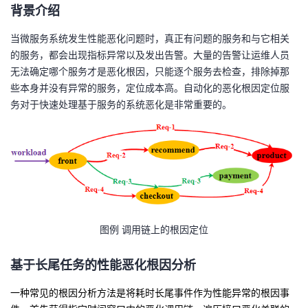
背景介绍
者
当微服务系统发生
性能恶化问题
时，
真正有问题
的服务和与它相关
的服务，都会出现指标异常以及发出告警。大量的告警让运维人员
我
无法确定哪个服务才是
恶化
根因，只能逐个服务去检查，排除
掉那
些本身并没有异常的服务
，
定位成本
高
。
自动化的
恶化
根因定位服
的
我
务对于快速处理基于服务的系统
恶化
是非常
重要
的。
博
的
我
客
论
的
我
坛
圈
的
我
子
直
的
我
图例 调用链上的根因定位
我
播
活
的
基于长尾任务的
性能恶化根因分析
我
动
关
的
一种常见的根因分析方法是将耗时长尾事件作为性能异常的根因事