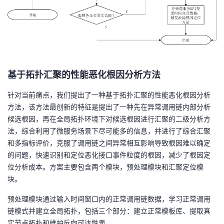
基于拓扑汇聚的
性能恶化根因分析
方法
针对当前痛点，我们提出了一种基于拓扑汇聚的性能恶化根因分析
方法，该方法最创新的特征是提出了一种先在异常调用链内部分析
候选根因，再在全局拓扑环境下对候选根因进行汇聚的二级分析方
法，综合利用了微服务场景下尽可能多的信息，并进行了综合汇聚
和多指标评价，克服了调用链之间异常相互影响导致根因难以确定
的问题，快速识别和定位恶化接口事件粒度的根因，减少了根因定
位分析成本。方案主要包含两个模块，预处理模块和汇聚定位模
块。
预
处理
模块
通过输入时间窗口内的正
常调用链数据，学习正常调用
链模式并建立全局拓扑，包括三个部分
：
建立
正常模板库
、
提取
真
实节点拓扑
和
维护
反向可达性表
。