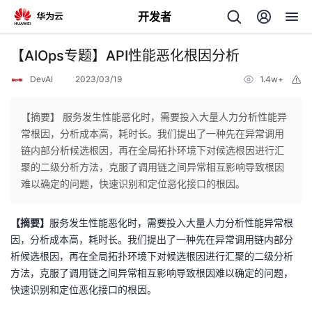
开发者
返
【AIOps专题】API性能恶化根因分析
回
DevAI
2023/03/19
1.4w+
举
报
【摘要】 服务发生性能恶化时，需要投入大量人力分析性能异
常根因，分析成本高，耗时长。我们提出了一种先在异常调用
链内部分析候选根因，再在全局拓扑环境下对候选根因进行汇
个
聚的二级分析方法，克服了调用链之间异常相互影响导致根因
难以确定的问题，快速识别和定位恶化接口的根因。
我
人
【摘要】
服务发生性能恶化时，需要投入大量人力分析性能异常根
的
主
因，分析成本高，耗时长。我们提出了一种先在异常调用链内部分
析候选根因，再在全局拓扑环境下对候选根因进行汇聚的二级分析
开
页
方法，克服了调用链之间异常相互影响导致根因难以确定的问题，
快速识别和定位恶化接口的根因。
发