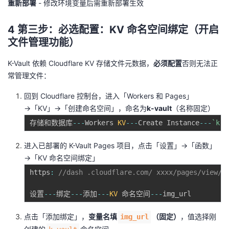
重新部署
- 修改环境变量后需重新部署生效
4 第三步：必选配置：KV 命名空间绑定（开启
文件管理功能）
K-Vault 依赖 Cloudflare KV 存储文件元数据，
必须配置
否则无法正
常管理文件：
回到 Cloudflare 控制台，进入「Workers 和 Pages」
→「KV」→「创建命名空间」，命名为
k-vault
（名称固定）
存储和数据库
--
-
Workers 
KV
--
-
Create Instance
--
-
`
k-v
进入已部署的 K-Vault Pages 项目，点击「设置」→「函数」
→「KV 命名空间绑定」
https
:
//dash .cloudflare.com/ xxxx/pages/view/t
设置
--
-
绑定
--
-
添加
--
-
KV
 命名空间
--
-
点击「添加绑定」，
变量名填
（固定）
，值选择刚
img_url