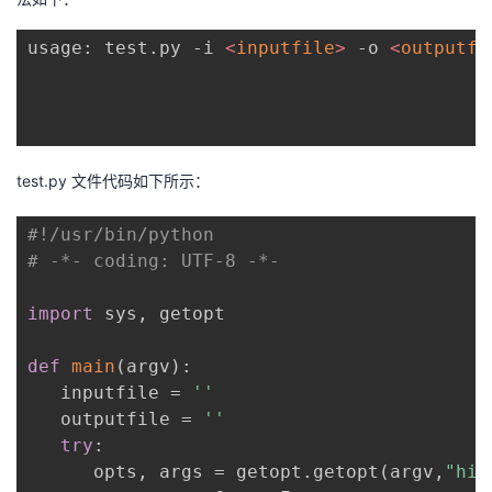
usage: test.py -i 
<
inputfile
>
 -o 
<
outputfi
test.py 文件代码如下所示：
#!/usr/bin/python
# -*- coding: UTF-8 -*-
import
 sys, getopt

def
main
(argv)
:
   inputfile = 
''
   outputfile = 
''
try
:

      opts, args = getopt.getopt(argv,
"hi: