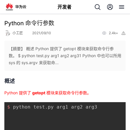
开发者
返
Python 命令行参数
回
小工匠
2021/09/10
2.4k+
举
报
【摘要】 概述 Python 提供了 getopt 模块来获取命令行参
数。 $ python test.py arg1 arg2 arg31 Python 中也可以所用
sys 的 sys.argv 来获取命...
个
概述
我
人
Python 提供了
getopt
模块来获取命令行参数。
我
的
主
$ 
python test.py arg1 arg2 arg3

我
的
开
页
我
的
开
发