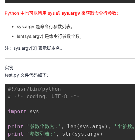
的
Programs
发
者
Python 中也可以所用 sys 的
sys.argv
来获取命令行参数：
支
者
我
sys.argv 是命令行参数列表。
len(sys.argv) 是命令行参数个数。
持
学
的
我
注：sys.argv[0] 表示脚本名。
我
堂
博
的
我
实例
的
我
客
论
的
我
我
test.py 文件代码如下：
技
的
坛
圈
的
我
的
我
#!/usr/bin/python
# -*- coding: UTF-8 -*-
术
云
子
直
的
我
课
的
我
import
 sys

支
声
播
活
的
程
认
的
我
print
'参数个数为:'
, len(sys.argv), 
'个参数。
持
建
动
关
证
实
的
print
'参数列表:'
, str(sys.argv)
