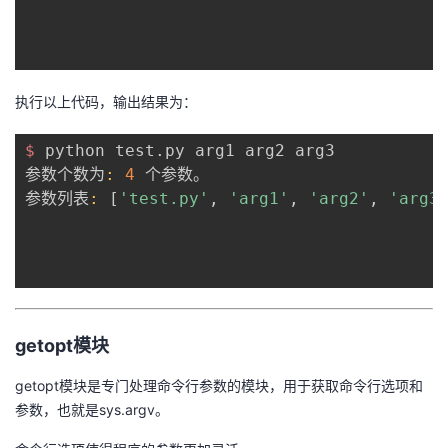
议
注
验
收
藏
执行以上代码，输出结果为：
$ 
python test.py arg1 arg2 arg3

参数个数为
:
4
 个参数。

参数列表
:
 [
'test.py'
, 
'arg1'
, 
'arg2'
, 
'arg3
getopt模块
getopt模块是专门处理命令行参数的模块，用于获取命令行选项和
参数，也就是sys.argv。