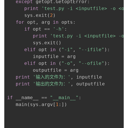
except
 getopt.GetoptError:

print
'test.py -i <inputfile> -o <ou
      sys.exit(
2
)

for
 opt, arg 
in
 opts:

if
 opt == 
'-h'
:

print
'test.py -i <inputfile> -o 
         sys.exit()

elif
 opt 
in
 (
"-i"
, 
"--ifile"
):

         inputfile = arg

elif
 opt 
in
 (
"-o"
, 
"--ofile"
):

         outputfile = arg

print
'输入的文件为：'
, inputfile

print
'输出的文件为：'
, outputfile

if
 __name__ == 
"__main__"
:

   main(sys.argv[
1
:])
