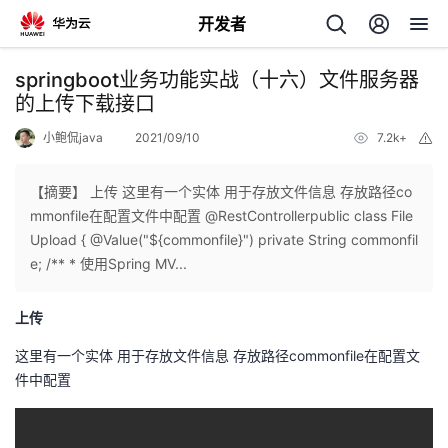
开发者
返
springboot业务功能实战（十六）文件服务器
回
的上传下载接口
小鲍侃java
2021/09/10
7.2k+
举
报
【摘要】 上传 这里有一个实体 用于存放文件信息 存放路径co
mmonfile在配置文件中配置 @RestControllerpublic class File
个
Upload { @Value("${commonfile}") private String commonfil
e; /** * 使用Spring MV...
我
人
上传
的
主
这里有一个实体 用于存放文件信息 存放路径commonfile在配置文
件中配置
开
页
发