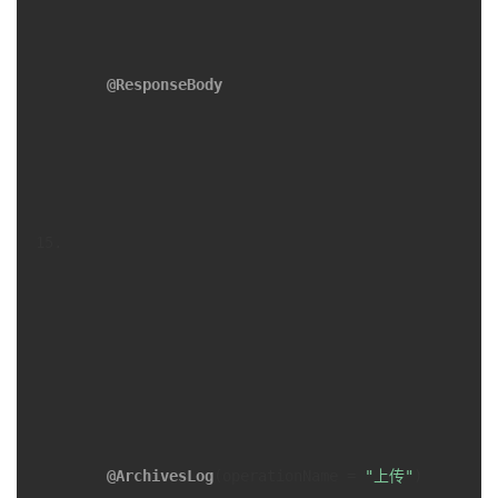
@ResponseBody
@ArchivesLog
(operationName = 
"上传"
)
