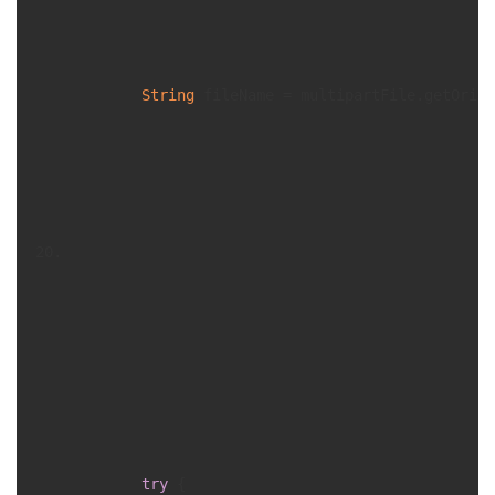
String
 fileName = multipartFile.getOrigi
try
 {
