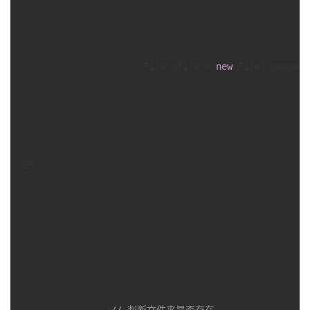
                  File pfile = 
new
 File(commonfi