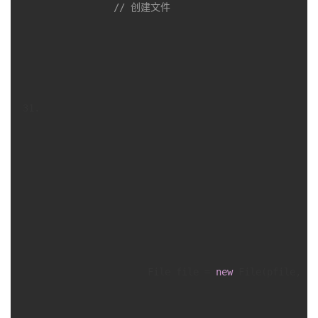
// 创建文件
                  File file = 
new
 File(pfile, fi