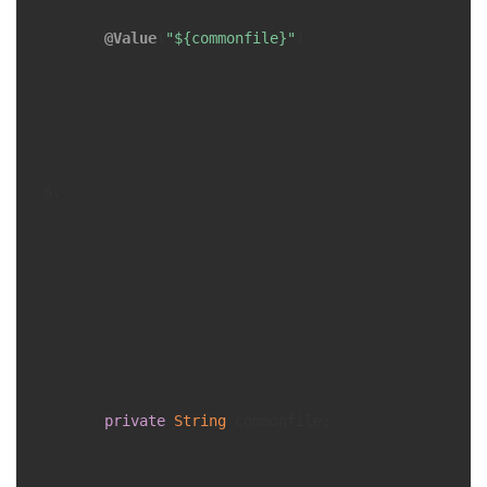
@Value
(
"${commonfile}"
)

private
String
 commonfile;
