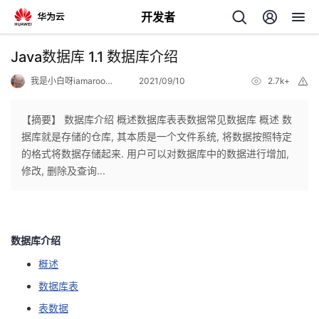
开发者
返
Java数据库 1.1 数据库介绍
回
我是小白呀iamarookie
2021/09/10
2.7k+
举
报
【摘要】 数据库介绍 概述数据库表表数据常见数据库 概述 数
据库就是存储的仓库, 其本质是一个文件系统, 将数据按照特定
的格式将数据存储起来. 用户可以对数据库中的数据进行增加,
个
修改, 删除及查询...
我
人
的
主
数据库介绍
概述
开
页
数据库表
发
表数据