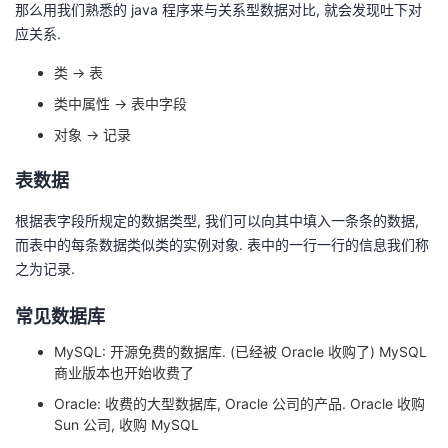
那么用我们熟悉的 java 程序来与关系型数据对比, 就会发现吐下对
我
注
的
开
应关系.
的
Programs
发
类 -> 表
类中属性 -> 表中字段
支
者
对象 -> 记录
持
学
表数据
我
堂
根据表字段所规定的数据类型, 我们可以向其中填入一条条的数据,
而表中的每条数据类似类的实例对象. 表中的一行一行的信息我们称
的
我
我
之为记录.
技
的
常见数据库
的
我
MySQL: 开源免费的数据库. (已经被 Oracle 收购了) MySQL
术
云
课
的
我
商业版本也开始收费了
Oracle: 收费的大型数据库, Oracle 公司的产品. Oracle 收购
支
声
程
认
的
我
Sun 公司, 收购 MySQL