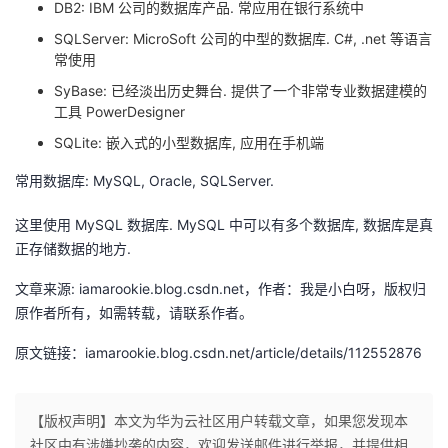
DB2: IBM 公司的数据库产品. 常应用在银行系统中
持
建
证
实
的
SQLServer: MicroSoft 公司的中型的数据库. C#, .net 等语言
议
验
收
常使用
SyBase: 已经淡出历史舞台. 提供了一个非常专业数据建模的
藏
工具 PowerDesigner
SQLite: 嵌入式的小型数据库, 应用在手机端
常用数据库: MySQL, Oracle, SQLServer.
这里使用 MySQL 数据库. MySQL 中可以有多个数据库, 数据库是真
正存储数据的地方.
文章来源: iamarookie.blog.csdn.net，作者：我是小白呀，版权归
原作者所有，如需转载，请联系作者。
原文链接：iamarookie.blog.csdn.net/article/details/112552876
【版权声明】本文为华为云社区用户转载文章，如果您发现本
社区中有涉嫌抄袭的内容，欢迎发送邮件进行举报，并提供相