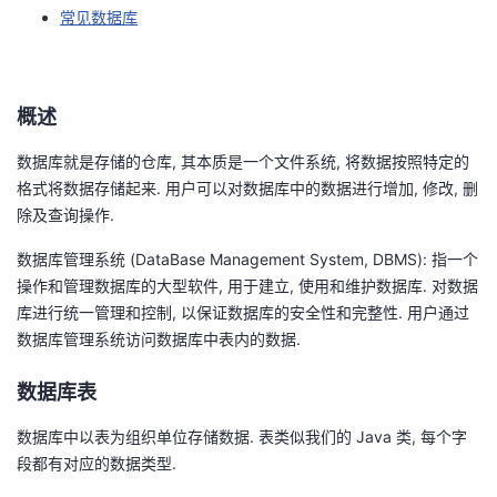
常见数据库
者
我
概述
的
我
数据库就是存储的仓库, 其本质是一个文件系统, 将数据按照特定的
格式将数据存储起来. 用户可以对数据库中的数据进行增加, 修改, 删
博
的
我
除及查询操作.
客
论
的
我
数据库管理系统 (DataBase Management System, DBMS): 指一个
操作和管理数据库的大型软件, 用于建立, 使用和维护数据库. 对数据
坛
圈
的
我
库进行统一管理和控制, 以保证数据库的安全性和完整性. 用户通过
数据库管理系统访问数据库中表内的数据.
子
直
的
我
数据库表
我
播
活
的
数据库中以表为组织单位存储数据. 表类似我们的 Java 类, 每个字
段都有对应的数据类型.
我
动
关
的