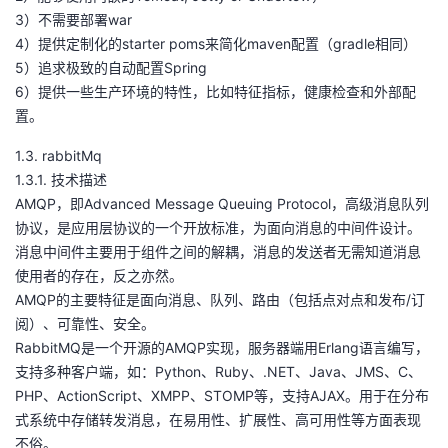
持
建
证
实
的
3）不需要部署war
4）提供定制化的starter poms来简化maven配置（gradle相同）
议
验
收
5）追求极致的自动配置Spring
6）提供一些生产环境的特性，比如特征指标，健康检查和外部配
藏
置。
1.3. rabbitMq
1.3.1. 技术描述
AMQP，即Advanced Message Queuing Protocol，高级消息队列
协议，是应用层协议的一个开放标准，为面向消息的中间件设计。
消息中间件主要用于组件之间的解耦，消息的发送者无需知道消息
使用者的存在，反之亦然。
AMQP的主要特征是面向消息、队列、路由（包括点对点和发布/订
阅）、可靠性、安全。
RabbitMQ是一个开源的AMQP实现，服务器端用Erlang语言编写，
支持多种客户端，如：Python、Ruby、.NET、Java、JMS、C、
PHP、ActionScript、XMPP、STOMP等，支持AJAX。用于在分布
式系统中存储转发消息，在易用性、扩展性、高可用性等方面表现
不俗。