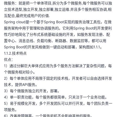
微服务：就是把一个单体项目,拆分为多个微服务,每个微服务可以独
者
立技术选型,独立开发,独立部署,独立运维.并且多个服务相互协调,相
互配合,最终完成用户的价值.
Spring cloud是一个基于Spring Boot实现的服务治理工具包，在微
我
服务架构中用于管理和协调服务的。它利用Spring Boot的开发便利
性巧妙地简化了分布式系统基础设施的开发，如服务发现注册、配
的
我
置中心、消息总线、负载均衡、断路器、数据监控等，都可以用
Spring Boot的开发风格做到一键启动和部署，架构图如1.1.1。
博
的
我
1.1.2.技术特点
优点：
客
论
的
我
1）通过分解巨大单体式应用为多个服务方法解决了复杂性问题，每
个微服务相对较小。
坛
圈
的
我
2）每个单体应用不局限于固定的技术栈，开发者可以自由选择开发
技术，提供API服务。
子
直
的
我
3）每个微服务独立的开发，部署。
4）单一职责功能，每个服务都很简单，只关注于一个业务功能。
我
播
活
的
5）易于规模化开发，多个开发团队可以并行开发，每个团队负责一
项服务。
我
动
关
的
6）改善故障隔离。一个服务宕机不会影响其他的服务。