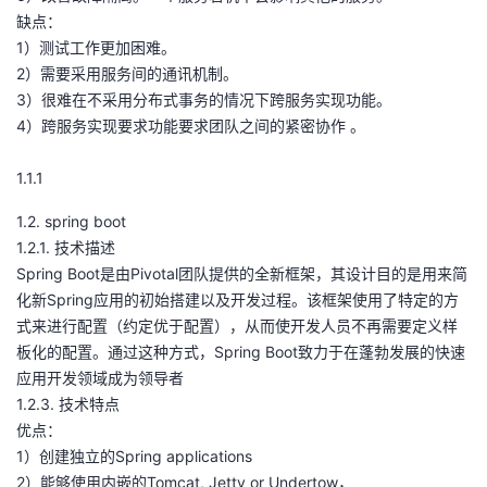
缺点：
我
注
的
开
1）测试工作更加困难。
2）需要采用服务间的通讯机制。
的
Programs
发
3）很难在不采用分布式事务的情况下跨服务实现功能。
4）跨服务实现要求功能要求团队之间的紧密协作 。
支
者
1.1.1
持
学
1.2. spring boot
我
堂
1.2.1. 技术描述
Spring Boot是由Pivotal团队提供的全新框架，其设计目的是用来简
的
我
我
化新Spring应用的初始搭建以及开发过程。该框架使用了特定的方
式来进行配置（约定优于配置），从而使开发人员不再需要定义样
技
的
的
我
板化的配置。通过这种方式，Spring Boot致力于在蓬勃发展的快速
应用开发领域成为领导者
术
云
课
的
我
1.2.3. 技术特点
优点：
支
声
程
认
的
我
1）创建独立的Spring applications
2）能够使用内嵌的Tomcat, Jetty or Undertow，