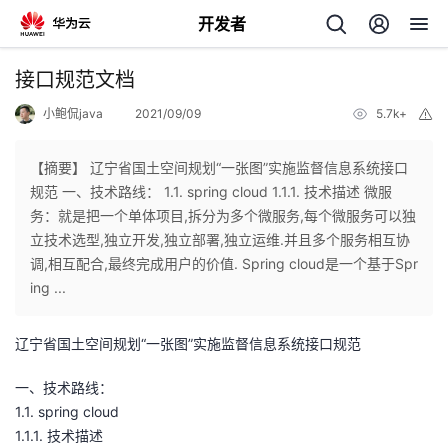
开发者
返
接口规范文档
回
小鲍侃java
2021/09/09
5.7k+
举
报
【摘要】 辽宁省国土空间规划“一张图”实施监督信息系统接口
规范 一、技术路线： 1.1. spring cloud 1.1.1. 技术描述 微服
务：就是把一个单体项目,拆分为多个微服务,每个微服务可以独
个
立技术选型,独立开发,独立部署,独立运维.并且多个服务相互协
调,相互配合,最终完成用户的价值. Spring cloud是一个基于Spr
我
人
ing ...
的
主
辽宁省国土空间规划“一张图”实施监督信息系统接口规范
开
页
一、技术路线：
1.1. spring cloud
发
1.1.1. 技术描述