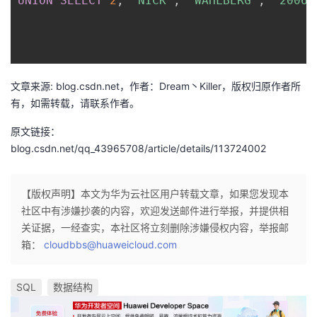
UNION
SELECT
2
,
'NICK'
,
'WAHLBERG'
,
'2006-
持
建
证
实
的
议
验
收
藏
文章来源: blog.csdn.net，作者：Dream丶Killer，版权归原作者所
有，如需转载，请联系作者。
原文链接：
blog.csdn.net/qq_43965708/article/details/113724002
【版权声明】本文为华为云社区用户转载文章，如果您发现本
社区中有涉嫌抄袭的内容，欢迎发送邮件进行举报，并提供相
关证据，一经查实，本社区将立刻删除涉嫌侵权内容，举报邮
箱：
cloudbbs@huaweicloud.com
SQL
数据结构