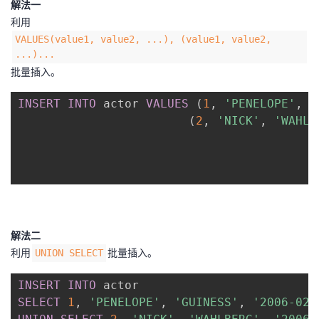
解法一
我
注
的
开
利用
VALUES(value1, value2, ...), (value1, value2,
的
Programs
发
...)...
批量插入。
支
者
INSERT
INTO
 actor 
VALUES
(
1
,
'PENELOPE'
,
'
持
学
(
2
,
'NICK'
,
'WAHLB
我
堂
的
我
我
技
的
的
我
解法二
利用
批量插入。
UNION SELECT
术
云
课
的
我
INSERT
INTO
支
声
程
认
的
我
SELECT
1
,
'PENELOPE'
,
'GUINESS'
,
'2006-02-