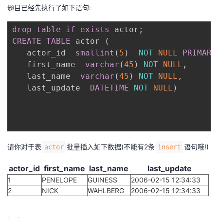
题目已经先执行了如下语句:
者
drop
table
if
exists
 actor
;
CREATE
我
TABLE
 actor 
(
   actor_id  
smallint
(
5
)
NOT
NULL
PRIMARY
   first_name  
的
我
varchar
(
45
)
NOT
NULL
,
   last_name  
varchar
(
45
)
NOT
NULL
,
   last_update  
博
的
我
DATETIME
NOT
NULL
)
客
论
的
我
坛
圈
的
我
请你对于表
批量插入如下数据(不能有2条
语句哦!)
actor
insert
子
直
的
我
actor_id
first_name
last_name
last_update
1
PENELOPE
GUINESS
2006-02-15 12:34:33
我
播
活
的
2
NICK
WAHLBERG
2006-02-15 12:34:33
我
动
关
的