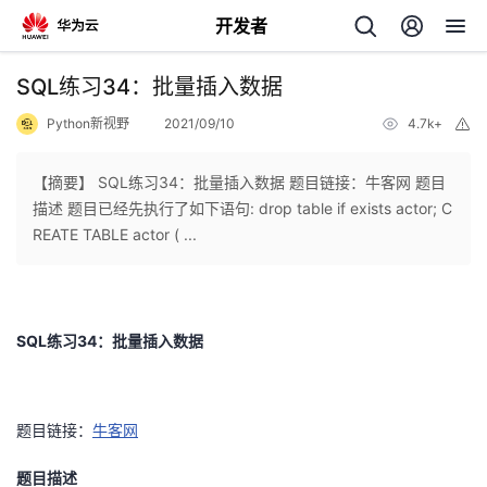
开发者
返
SQL练习34：批量插入数据
回
Python新视野
2021/09/10
4.7k+
举
报
【摘要】 SQL练习34：批量插入数据 题目链接：牛客网 题目
描述 题目已经先执行了如下语句: drop table if exists actor; C
REATE TABLE actor ( ...
个
我
人
SQL练习34：批量插入数据
的
主
开
页
题目链接：
牛客网
发
题目描述