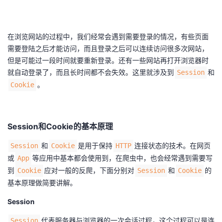
者
在浏览网站的过程中，我们经常会遇到需要登录的情况，有些页面
我
需要登陆之后才能访问，而且登录之后可以连续访问很多次网站，
但是可能过一段时间就要重新登录。还有一些网站再打开浏览器时
的
我
就自动登录了，而且长时间都不会失效。这里就涉及到
和
Session
。
Cookie
博
的
我
客
论
的
我
Session和Cookie的基本原理
坛
圈
的
我
和
是用于保持
连接状态的技术。在网页
Session
Cookie
HTTP
或
等应用中基本都会使用到，在爬虫中，也会经常遇到需要写
App
子
直
的
我
到
应对一般的反爬，下面分别对
和
的
Cookie
Session
Cookie
基本原理做简要讲解。
我
播
活
的
Session
我
动
关
的
代表服务器与浏览器的一次会话过程，这个过程可以是连
Session