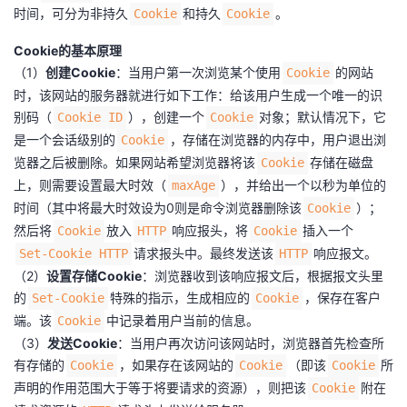
时间，可分为非持久
和持久
。
Cookie
Cookie
Cookie的基本原理
（1）
创建Cookie
：当用户第一次浏览某个使用
的网站
Cookie
时，该网站的服务器就进行如下工作：给该用户生成一个唯一的识
别码（
），创建一个
对象；默认情况下，它
Cookie ID
Cookie
是一个会话级别的
，存储在浏览器的内存中，用户退出浏
Cookie
览器之后被删除。如果网站希望浏览器将该
存储在磁盘
Cookie
上，则需要设置最大时效（
），并给出一个以秒为单位的
maxAge
时间（其中将最大时效设为0则是命令浏览器删除该
）；
Cookie
然后将
放入
响应报头，将
插入一个
Cookie
HTTP
Cookie
请求报头中。最终发送该
响应报文。
Set-Cookie HTTP
HTTP
（2）
设置存储Cookie
：浏览器收到该响应报文后，根据报文头里
的
特殊的指示，生成相应的
，保存在客户
Set-Cookie
Cookie
端。该
中记录着用户当前的信息。
Cookie
（3）
发送Cookie
：当用户再次访问该网站时，浏览器首先检查所
有存储的
，如果存在该网站的
（即该
所
Cookie
Cookie
Cookie
声明的作用范围大于等于将要请求的资源），则把该
附在
Cookie