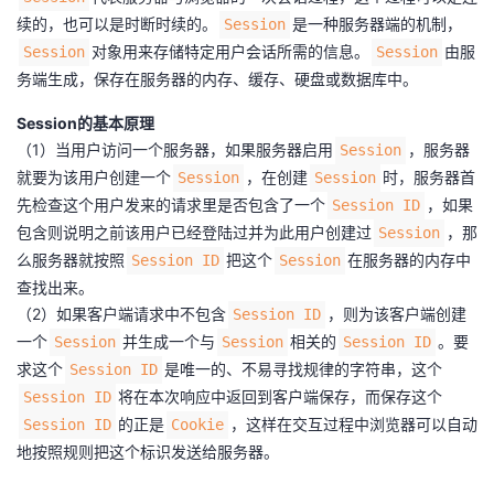
我
注
的
续的，也可以是时断时续的。
开
是一种服务器端的机制，
Session
对象用来存储特定用户会话所需的信息。
由服
Session
Session
的
Programs
发
务端生成，保存在服务器的内存、缓存、硬盘或数据库中。
Session的基本原理
支
者
（1）当用户访问一个服务器，如果服务器启用
，服务器
Session
就要为该用户创建一个
，在创建
时，服务器首
Session
Session
持
学
先检查这个用户发来的请求里是否包含了一个
，如果
Session ID
包含则说明之前该用户已经登陆过并为此用户创建过
，那
Session
我
堂
么服务器就按照
把这个
在服务器的内存中
Session ID
Session
查找出来。
的
我
我
（2）如果客户端请求中不包含
，则为该客户端创建
Session ID
一个
并生成一个与
相关的
。要
Session
Session
Session ID
技
的
的
我
求这个
是唯一的、不易寻找规律的字符串，这个
Session ID
将在本次响应中返回到客户端保存，而保存这个
Session ID
术
云
课
的
我
的正是
，这样在交互过程中浏览器可以自动
Session ID
Cookie
支
声
地按照规则把这个标识发送给服务器。
程
认
的
我