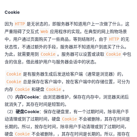
持
建
证
实
的
Cookie
议
验
收
因为
是无状态的，即服务器不知道用户上一次做了什么，这
HTTP
严重阻碍了交互式
应用程序的实现。在典型的网上购物场景
Web
藏
中，用户通过页面购买了一些商品，等到结账时，由于
的无
HTTP
状态性，不通过额外的手段，服务器并不知道用户到底买了什么。
为此，就需要用到
。服务器可以设置或读取
中包
Cookie
Cookie
含的信息，借此维护用户与服务器会话中的状态。
是有服务器生成后发送给客户端（通常是浏览器）的，
Cookie
总是保存在客户端中，按在客户端中的存储位置，可分为
Cookie
内存
和硬盘
。
Cookie
Cookie
（1）
内存Cookie
：由浏览器维护，保存在内存中，浏览器关闭后
就消失了，其存在时间是短暂的。
（2）
硬盘Cookie
：保存在硬盘里，有一个过期时间，除非用户手
动清理或到了过期时间，硬盘
不会被删除，其存在时间是
Cookie
长期的。所以，按存在时间，除非用户手动清理或到了过期时间，
硬盘
不会被删除，，其存在时间是长期的。所以，按存在
Cookie