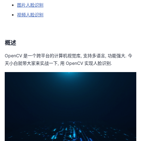
图片人脸识别
者
视频人脸识别
我
的
我
概述
OpenCV 是一个跨平台的计算机视觉库, 支持多语言, 功能强大. 今
博
的
我
天小白就带大家来实战一下, 用 OpenCV 实现人脸识别.
客
论
的
我
坛
圈
的
我
子
直
的
我
我
播
活
的
我
动
关
的