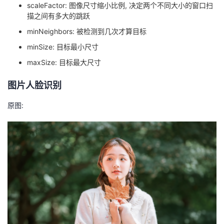
持
建
scaleFactor: 图像尺寸缩小比例, 决定两个不同大小的窗口扫
证
实
的
描之间有多大的跳跃
议
验
收
minNeighbors: 被检测到几次才算目标
minSize: 目标最小尺寸
藏
maxSize: 目标最大尺寸
图片人脸识别
原图: