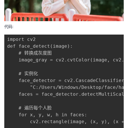
代码:
import cv2

def face_detect(image):

    # 转换成灰度图

    image_gray = cv2.cvtColor(image, cv2.CO
    # 实例化

    face_detector = cv2.CascadeClassifier(

        "C:/Users/Windows/Desktop/face/haa
    faces = face_detector.detectMultiScale
    # 遍历每个人脸

    for x, y, w, h in faces:

        cv2.rectangle(image, (x, y), (x + 