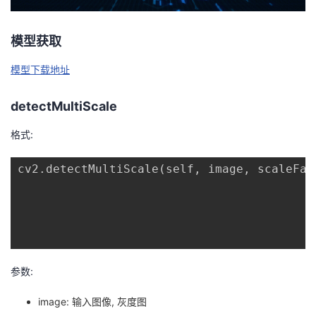
我
注
的
开
模型获取
的
Programs
发
模型下载地址
支
者
detectMultiScale
持
学
格式:
我
堂
cv2.detectMultiScale(self, image, scaleFac
的
我
我
技
的
的
我
术
云
课
的
我
参数:
支
声
程
认
的
我
image: 输入图像, 灰度图