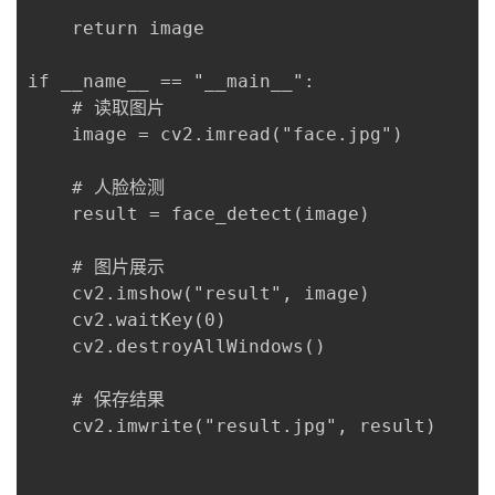
    return image

if __name__ == "__main__":

    # 读取图片

    image = cv2.imread("face.jpg")

    # 人脸检测

    result = face_detect(image)

    # 图片展示

    cv2.imshow("result", image)

    cv2.waitKey(0)

    cv2.destroyAllWindows()

    # 保存结果

    cv2.imwrite("result.jpg", result)
