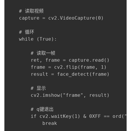
    # 读取视频

    capture = cv2.VideoCapture(0)

    # 循环

    while (True):

        # 读取一帧

        ret, frame = capture.read()

        frame = cv2.flip(frame, 1)

        result = face_detect(frame)

        # 显示

        cv2.imshow("frame", result)

        # q键退出

        if cv2.waitKey(1) & 0XFF == ord("q"
            break
