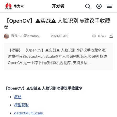
开发者
返
【OpenCV】⚠️实战⚠️ 人脸识别 ☢️建议手收藏
回
☢️
我是小白呀iamarookie
2021/09/09
6.8k+
举
报
【摘要】 【OpenCV】⚠️实战⚠️ 人脸识别 ☢️建议手收藏☢️ 概
述模型获取detectMultiScale图片人脸识别视频人脸识别 概述
个
OpenCV 是一个跨平台的计算机视觉库, 支持多语...
我
人
的
主
【OpenCV】⚠️实战⚠️ 人脸识别 ☢️建议手收藏☢️
概述
开
页
模型获取
发
detectMultiScale