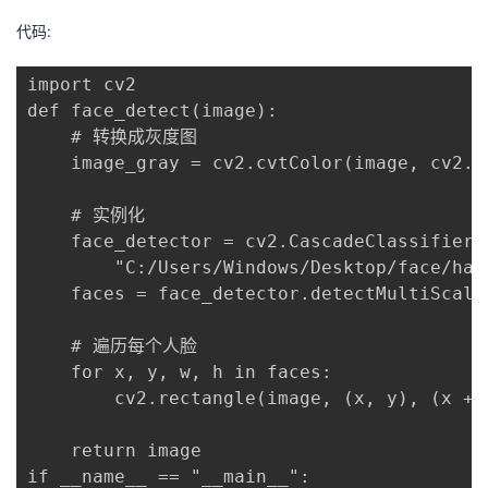
代码:
import cv2

def face_detect(image):

    # 转换成灰度图

    image_gray = cv2.cvtColor(image, cv2.CO
    # 实例化

    face_detector = cv2.CascadeClassifier(

        "C:/Users/Windows/Desktop/face/haa
    faces = face_detector.detectMultiScale
    # 遍历每个人脸

    for x, y, w, h in faces:

        cv2.rectangle(image, (x, y), (x + 
    return image

if __name__ == "__main__":
