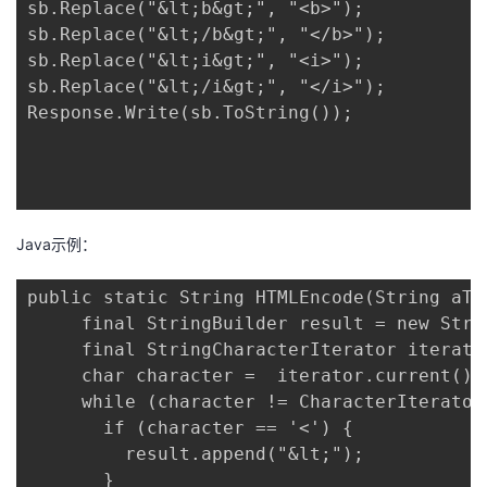
sb.Replace("&lt;b&gt;", "<b>");

sb.Replace("&lt;/b&gt;", "</b>");

sb.Replace("&lt;i&gt;", "<i>");

sb.Replace("&lt;/i&gt;", "</i>");

Response.Write(sb.ToString());

Java示例：
public static String HTMLEncode(String aTex
     final StringBuilder result = new Strin
     final StringCharacterIterator iterato
     char character =  iterator.current();

     while (character != CharacterIterator.
       if (character == '<') {

         result.append("&lt;");

       }
