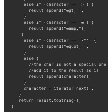
       else if (character == '>') {

         result.append("&gt;");

       }

       else if (character == '&') {

         result.append("&amp;");

      }

       else if (character == '\"') {

         result.append("&quot;");

       }

       else {

         //the char is not a special one

         //add it to the result as is

         result.append(character);

       }

       character = iterator.next();

     }

     return result.toString();

  }
