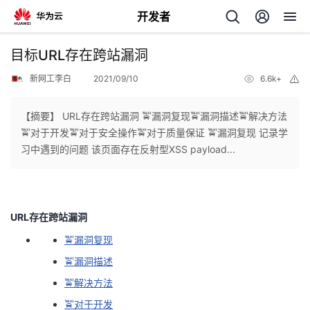
开发者
返
目标URL存在跨站漏洞
回
新网工李白
2021/09/10
6.6k+
举
报
【摘要】 URL存在跨站漏洞 🚖漏洞复现🚖漏洞描述🚖解决方法
🚖对于开发🚖对于安全操作🚖对于质量保证 🚖漏洞复现 记录学
习中遇到的问题 该页面存在反射型XSS payload...
个
我
人
URL存在跨站漏洞
的
主
🚖漏洞复现
🚖漏洞描述
开
页
🚖解决方法
发
🚖对于开发