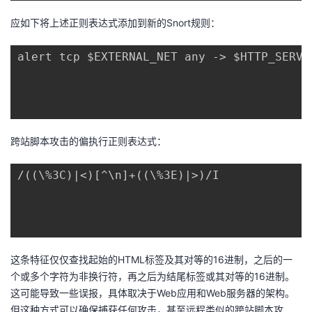
应如下将上述正则表达式添加到新的Snort规则：
alert tcp $EXTERNAL_NET any -> $HTTP_SERVE
跨站脚本攻击的偏执行正则表达式：
/((\%3C)|<)[^\n]+((\%3E)|>)/I

这条特征仅仅查找起始的HTML标签及其对等的16进制，之后的一
个或多个字符为非换行符，再之后为结尾标签或其对等的16进制。
这可能导致一些误报，具体取决于Web应用和Web服务器的架构。
但这种方式可以确保捕获任何攻击，甚至远程类似的跨站脚本攻