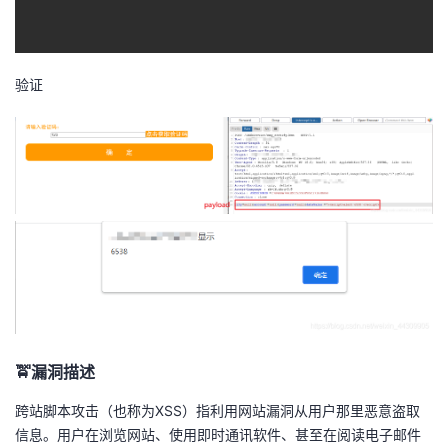
我
注
的
开
的
Programs
发
验证
支
者
持
学
我
堂
的
我
我
技
的
的
我
术
云
课
的
我
🚖漏洞描述
支
声
跨站脚本攻击（也称为XSS）指利用网站漏洞从用户那里恶意盗取
程
认
的
我
信息。用户在浏览网站、使用即时通讯软件、甚至在阅读电子邮件