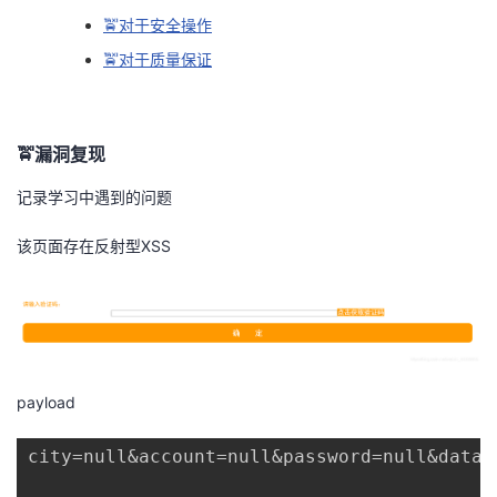
🚖对于安全操作
者
🚖对于质量保证
我
的
我
🚖漏洞复现
记录学习中遇到的问题
博
的
我
该页面存在反射型XSS
客
论
的
我
坛
圈
的
我
子
直
的
我
payload
我
播
活
的
city=null&account=null&password=null&dataV
我
动
关
的