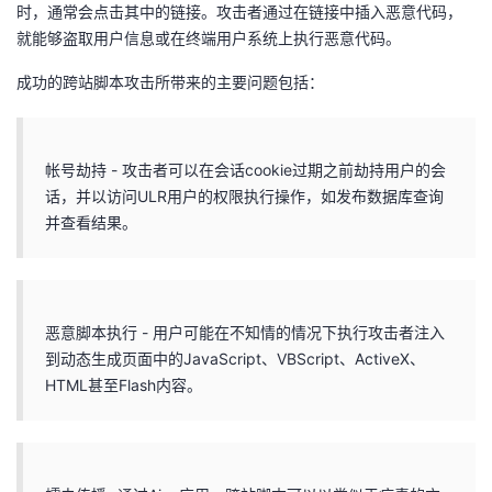
持
建
时，通常会点击其中的链接。攻击者通过在链接中插入恶意代码，
证
实
的
就能够盗取用户信息或在终端用户系统上执行恶意代码。
议
验
收
成功的跨站脚本攻击所带来的主要问题包括：
藏
帐号劫持 - 攻击者可以在会话cookie过期之前劫持用户的会
话，并以访问ULR用户的权限执行操作，如发布数据库查询
并查看结果。
恶意脚本执行 - 用户可能在不知情的情况下执行攻击者注入
到动态生成页面中的JavaScript、VBScript、ActiveX、
HTML甚至Flash内容。