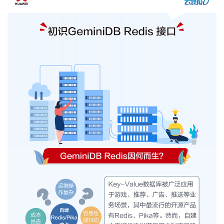
者
我
的
我
博
的
我
客
论
的
我
坛
圈
的
我
子
直
的
我
我
播
活
的
我
动
关
的