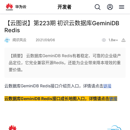
开发者
返
【云图说】第223期 初识云数据库GeminiDB
回
Redis
阅识风云
2021/09/06
1.8w+
举
报
【摘要】 云数据库GeminiDB Redis有着稳定、可靠的企业级产
品定位，它完全兼容开源Redis，还能为企业带来降本增效的重
个
要价值。
我
人
云数据库GeminiDB Redis接口介绍页入口，详情请点击
链接
的
主
云数据库GeminiDB Redis接口成长地图入口，详情请点击
链接
开
页
发