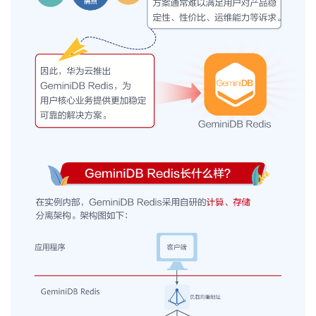
我
注
的
开
的
Programs
发
支
者
持
学
我
堂
的
我
我
技
的
的
我
术
云
课
的
我
支
声
程
认
的
我