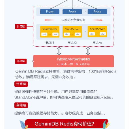
持
建
证
实
的
议
验
收
藏