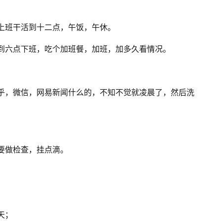
上班干活到十二点，午饭，午休
。
到六点下班，吃个加班餐，加班，加多久看情况
。
乎，微信，网易新闻什么的，不知不觉就凌晨了，然后洗
要做检查，挂点滴
。
；
天
；