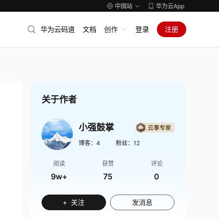
中国站
华为云App
华为云码道
文档
创作
登录
注册
关于作者
小强鼓掌
博客：
4
粉丝：
12
阅读
获赞
评论
9w+
75
0
+ 关注
发消息