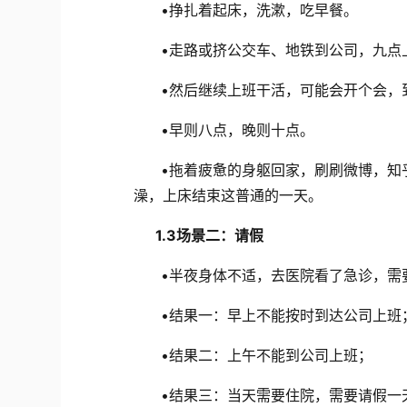
•
挣扎着起床，洗漱，吃早餐
。
•
走路或挤公交车、地铁到公司，九点
•
然后继续上班干活，可能会开个会，
•
早则八点，晚则十点
。
•
拖着疲惫的身躯回家，刷刷微博，知
澡，上床结束这普通的一天
。
1.3
场景二：请假
•
半夜身体不适，去医院看了急诊，需
•
结果
一
：早上不能按时到达公司上班
•
结果二：上午不能到公司上班；
•
结果三：当天需要住院，需要请假一