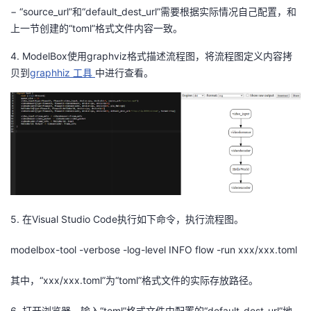
−
“
source_url
”和“
default_dest_url
”需要根据实际情况自己配置，和
上一节
创建的“
toml
”格式文件内容一致。
4.
ModelBox
使用
graphviz
格式描述流程图，将流程图定义内容拷
贝到
graphhiz
工具
中进行查看。
5.
在
Visual Studio Code
执行如下命令，执行流程图。
modelbox
-tool
-verbose -log-level INFO flow -run
xxx/
xxx
.toml
其中，“
xxx/
xxx.toml
”为“
toml
”格式文件的实际存放路径。
6.
打开浏览器，输入“
toml
”格式文件中配置的“
default_dest_url
”地