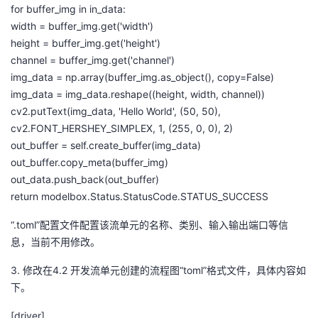
for
buffer_img
in
in_data
:
width =
buffer_img.get
('width')
height =
buffer_img.get
('height')
channel =
buffer_img.get
('channel')
img_data
=
np.array
(
buffer_img.as_object
(), copy=False)
img_data
=
img_data.reshape
((height, width, channel))
cv2.putText(
img_data
, 'Hello World', (50, 50),
cv2.FONT_HERSHEY_SIMPLEX, 1, (255, 0, 0), 2)
out_buffer
=
self.create_buffer
(
img_data
)
out_buffer.copy_meta
(
buffer_img
)
out_data.push_back
(
out_buffer
)
return
modelbox.Status.StatusCode.STATUS_SUCCESS
“
.
toml
”配置文件配置该流单元的名称、类别、输入输出端口等信
息，当前不用修改。
3.
修改在
4.2
开发流单元
创建的流程图“
toml
”格式文件，具体内容如
下。
[driver]