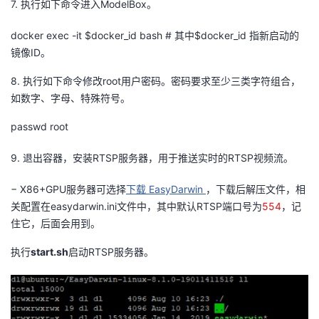
7.
执行如下命令进入
ModelBox
。
docker
exec -it $
docker_id
bash #
其中
$
docker_id
指新启动的
镜像
ID
。
8.
执行如下命令修改
root
用户密码。密码要求至少三类字符组合，
如数字、字母、特殊符号。
passwd
root
9.
退出容器，安装
RTSP
服务器，用于推送实时的
RTSP
视频流。
−
X86+GPU
服务器可选择
下载
EasyDarwin
，下载后解压文件，相
关配置在
easy
darwin.ini
文件中
，
其中默认
RTSP
端口号为
5
54
，
记
住它
，
后面会用到
。
执行
start.sh
启动
RTSP
服务器。