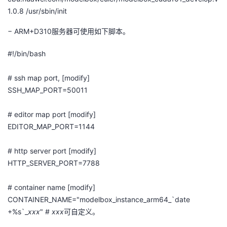
1.0.8 /
usr
/
sbin
/
init
−
ARM+D310
服务器可使用如下脚本。
#!/
bin/bash
#
ssh
map port, [modify]
SSH_MAP_PORT=50011
# editor map port [modify]
EDITOR_MAP_PORT=1144
# http server port [modify]
HTTP_SERVER_PORT=7788
# container name [modify]
CONTAINER_NAME="modelbox_instance_arm64_`date
+%
s`_
xxx
" #
xxx
可自定义。