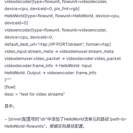
videodecoder
[type=
flowunit
,
flowunit
=
videodecoder
,
device=
cpu
,
deviceid
=0,
pix_fmt
=
rgb
]
HelloWorld[type=
flowunit
,
flowunit
=HelloWorld, device=
cpu
,
deviceid
=0]
videoencoder
[type=
flowunit
,
flowunit
=
videoencoder
,
device=
cpu
,
deviceid
=0,
default_dest_url
="
rtsp
://
IP
:
PORT
/stream", format=
rtsp
]
video_input:stream_meta
->
videodemuxer:stream_meta
videodemuxer:video_packet
->
videodecoder:video_packet
videodecoder:frame_info
-> HelloWorld: Input
HelloWorld: Output ->
videoencoder
:
frame_info
}"""
[flow]
desc
= "test for video streams"
其中，
−
[driver]
配置项的“
dir
”中添加了
HelloWorld
流单元的路径
“
path-to-
HelloWorld-
flowunits
”，根据实际路径配置
。