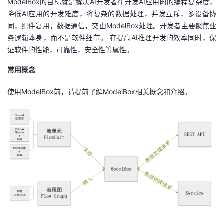
ModelBox的目标就是解决AI开发者在开发AI应用时的编程复杂度，
降低AI应用的开发难度，将复杂的数据处理，并发互斥，多设备协
者
同，组件复用，数据通信，交由ModelBox处理。开发者主要聚焦业
务逻辑本身，而不是软件细节。 在提高AI推理开发的效率同时，保
我
证软件的性能，可靠性，安全性等属性。
的
我
常用概念
博
的
我
使用ModelBox前，请提前了解ModelBox相关概念和介绍。
客
论
的
我
坛
圈
的
我
子
直
的
我
我
播
活
的
我
动
关
的