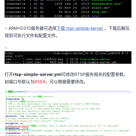
−
ARM+D310
服务器可选择
下载
rtsp-simple-server
，下载后解压
得到可执行文件和配置文件。
−
打开
rtsp
-simple-
server.yml
可修改
RTSP
服务相关的配置参数，
如端口号默认为
8554
，可以根据需要修改。