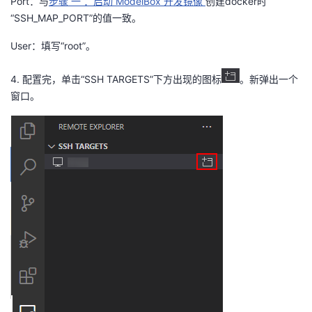
P
ort
：与
步骤
一
：启动
ModelBox
开发镜像
创建
docker
时
“SSH_MAP_PORT”
的值一致。
User
：填写
“root”
。
4.
配置完，单击“
SSH TARGETS
”下方出现的图标
。新弹出一个
窗口。