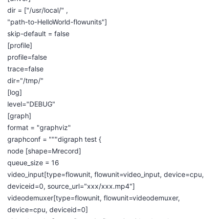
dir
= ["/
usr
/local/" ,
"
path-to-HelloWorld-
flowunits
"]
skip-default = false
[profile]
profile=false
trace=false
dir
="/
tmp
/"
[log]
level="DEBUG"
[graph]
format = "
graphviz
"
graphconf
= """digraph test {
node [shape=
Mrecord
]
queue_size
= 16
video_input
[type=
flowunit
,
flowunit
=
video_input
, device=
cpu
,
deviceid
=0,
source_url
="
xxx/xxx.mp4
"]
videodemuxer
[type=
flowunit
,
flowunit
=
videodemuxer
,
device=
cpu
,
deviceid
=0]