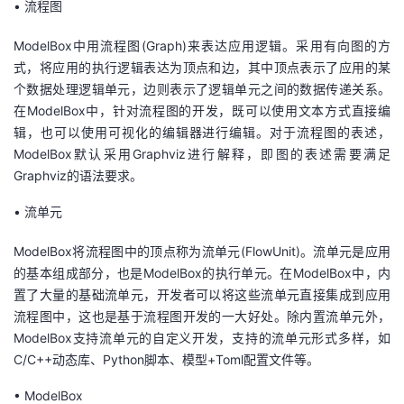
•
流程图
我
注
的
开
ModelBox中用流程图(Graph)来表达应用逻辑。采用有向图的方
的
Programs
发
式，将应用的执行逻辑表达为顶点和边，其中顶点表示了应用的某
个数据处理逻辑单元，边则表示了逻辑单元之间的数据传递关系。
支
者
在ModelBox中，针对流程图的开发，既可以使用文本方式直接编
辑，也可以使用可视化的编辑器进行编辑。对于流程图的表述，
持
学
ModelBox默认采用Graphviz进行解释，即图的表述需要满足
Graphviz的语法要求。
我
堂
•
流单元
的
我
我
ModelBox将流程图中的顶点称为流单元(FlowUnit)。流单元是应用
的基本组成部分，也是ModelBox的执行单元。在ModelBox中，内
技
的
的
我
置了大量的基础流单元，开发者可以将这些流单元直接集成到应用
流程图中，这也是基于流程图开发的一大好处。除内置流单元外，
术
云
课
的
我
ModelBox支持流单元的自定义开发，支持的流单元形式多样，如
C/C++动态库、Python脚本、模型+Toml配置文件等。
支
声
程
认
的
我
•
ModelBox