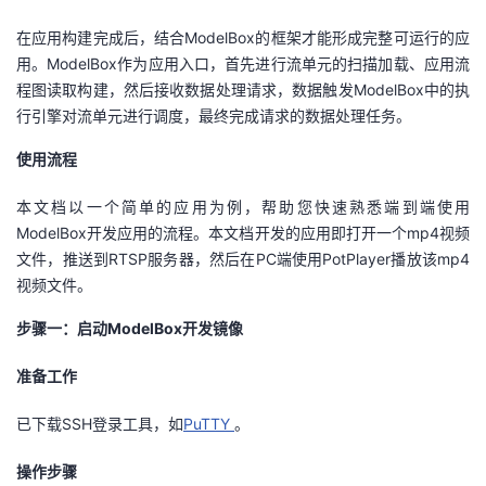
持
建
证
实
的
在应用构建完成后，结合ModelBox的框架才能形成完整可运行的应
议
用。ModelBox作为应用入口，首先进行流单元的扫描加载、应用流
验
收
程图读取构建，然后接收数据处理请求，数据触发ModelBox中的执
行引擎对流单元进行调度，最终完成请求的数据处理任务。
藏
使用流程
本文档以一个简单的应用为例，帮助您快速熟悉端到端使用
ModelBox开发应用的流程。本文档开发的应用即打开一个mp4视频
文件，推送到RTSP服务器，然后在PC端使用PotPlayer播放该mp4
视频文件。
步骤
一
：启动
ModelBox
开发镜像
准备工作
已下载SSH登录工具，如
PuTTY
。
操作步骤