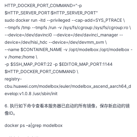
HTTP_DOCKER_PORT_COMMAND="-p
$HTTP_SERVER_PORT:$HTTP_SERVER_PORT"
sudo
docker
run -
itd
--privileged --cap-add=SYS_PTRACE \
--
tmpfs
/
tmp
--
tmpfs
/run -v /sys/fs/
cgroup
:/sys/fs/
cgroup:ro
\
--device=/dev/davinci0 --device=/dev/
davinci_manager
--
device=/dev/
hisi_hdc
--device=/dev/
devmm_svm
\
--name $CONTAINER_NAME -v /opt/
modelbox
:/opt/
modelbox
-
v /home:/home \
-p $SSH_MAP_PORT:22 -p $EDITOR_MAP_PORT:1144
$HTTP_DOCKER_PORT_COMMAND \
registry-
cbu.huawei.com/modelbox/euler/modelbox_ascend_aarch64_d
evelop:v1.0.8 /
usr
/
sbin
/
init
6.
执行如下命令查看本服务器已启动的所有镜像，保存新启动的镜
像
ID
。
docker
ps
–
a|grep
modelbox