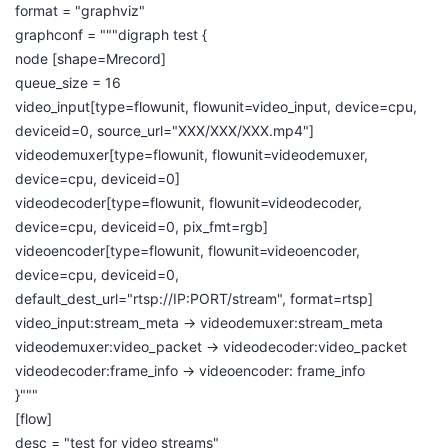
format = "
graphviz
"
graphconf
= """digraph test {
node [shape=
Mrecord
]
queue_size
= 16
video_input
[type=
flowunit
,
flowunit
=
video_input
, device=
cpu
,
deviceid
=0,
source_url
="
XXX/XXX/XXX.mp4
"]
videodemuxer
[type=
flowunit
,
flowunit
=
videodemuxer
,
device=
cpu
,
deviceid
=0]
videodecoder
[type=
flowunit
,
flowunit
=
videodecoder
,
device=
cpu
,
deviceid
=0,
pix_fmt
=
rgb
]
videoencoder
[type=
flowunit
,
flowunit
=
videoencoder
,
device=
cpu
,
deviceid
=0,
default_dest_url
="
rtsp
://
IP
:
PORT
/stream", format=
rtsp
]
video_input:stream_meta
->
videodemuxer:stream_meta
videodemuxer:video_packet
->
videodecoder:video_packet
videodecoder:frame_info
->
videoencoder
:
frame_info
}"""
[flow]
desc
= "test for video streams"