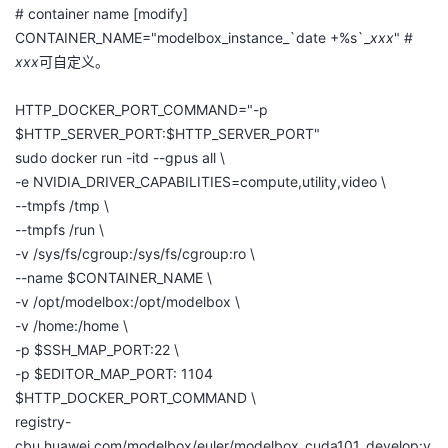
# container name [modify]
CONTAINER_NAME="
modelbox_instance_`date
+%
s`_
xxx
" #
xxx
可自定义。
HTTP_DOCKER_PORT_COMMAND="-p
$HTTP_SERVER_PORT:$HTTP_SERVER_PORT"
sudo
docker
run -
itd
--
gpus
all \
-e NVIDIA_DRIVER_CAPABILITIES=
compute,utility,video
\
--
tmpfs
/
tmp
\
--
tmpfs
/run \
-v /sys/fs/
cgroup
:/sys/fs/
cgroup:ro
\
--name $CONTAINER_NAME \
-v /opt/
modelbox
:/opt/
modelbox
\
-v /home:/home \
-p $SSH_MAP_PORT:22 \
-p $EDITOR_MAP_PORT: 1104
$HTTP_DOCKER_PORT_COMMAND \
registry-
cbu.huawei.com/modelbox/euler/modelbox_cuda101_develop:v