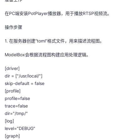
在PC端安装PotPlayer播放器，用于播放RTSP视频流。
操作步骤
1.
在服务器创建“
toml
”格式文件，用来描述流程图。
ModelBox
会根据流程图构建应用处理逻辑。
[driver]
dir
= ["/
usr
/local/"]
skip-default = false
[profile]
profile=false
trace=false
dir
="/
tmp
/"
[log]
level="DEBUG"
[graph]