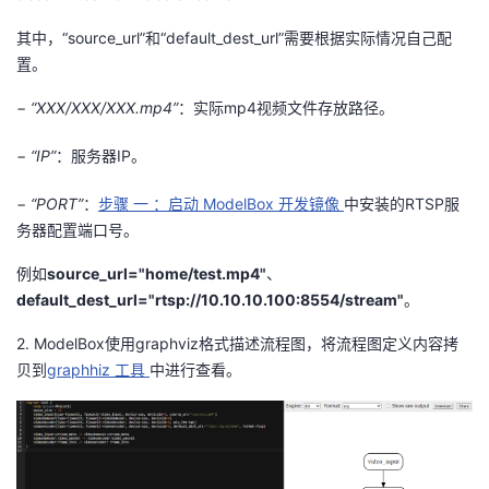
其中，“
source_url
”和“
default_dest_url
”需要根据实际情况自己配
置。
−
“
XXX/XXX/XXX.mp4
”
：实际
mp4
视频文件存放路径。
−
“
IP
”
：服务器
IP
。
−
“
PORT
”
：
步骤
一
：启动
ModelBox
开发镜像
中安装的
RTSP
服
务器配置端口号。
例如
source_url
="home/test.mp4"
、
default_dest_url
="
rtsp
://10.10.10.100:8554/stream"
。
2.
ModelBox
使用
graphviz
格式描述流程图，将流程图定义内容拷
贝到
graphhiz
工具
中进行查看。