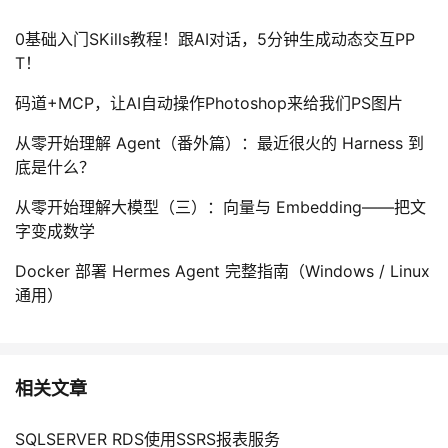
我
注
的
开
0基础入门SKills教程！跟AI对话，5分钟生成动态交互PP
T！
的
Programs
发
码道+MCP，让AI自动操作Photoshop来给我们PS图片
支
者
从零开始理解 Agent（番外篇）：最近很火的 Harness 到
底是什么？
持
学
从零开始理解大模型（三）：向量与 Embedding——把文
我
堂
字变成数学
的
我
我
Docker 部署 Hermes Agent 完整指南（Windows / Linux
通用）
技
的
的
我
术
云
课
的
我
相关文章
支
声
程
认
的
我
SQLSERVER RDS使用SSRS报表服务