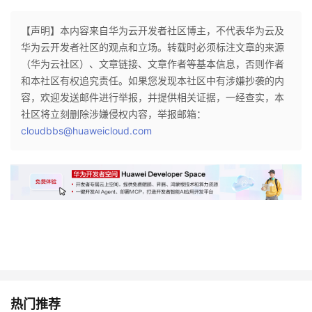
者
【声明】本内容来自华为云开发者社区博主，不代表华为云及
华为云开发者社区的观点和立场。转载时必须标注文章的来源
我
（华为云社区）、文章链接、文章作者等基本信息，否则作者
和本社区有权追究责任。如果您发现本社区中有涉嫌抄袭的内
的
我
容，欢迎发送邮件进行举报，并提供相关证据，一经查实，本
社区将立刻删除涉嫌侵权内容，举报邮箱：
博
的
我
cloudbbs@huaweicloud.com
客
论
的
我
坛
圈
的
我
子
直
的
我
我
播
活
的
我
动
关
的
热门推荐