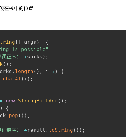
据项在栈中的位置
tring
[
]
 args
)
{
ing is possible"
;
单词正序："
+
works
)
;
k
(
)
;
orks
.
length
(
)
;
 i
++
)
{
.
charAt
(
i
)
;
=
new
StringBuilder
(
)
;
)
{
ck
.
pop
(
)
)
;
单词逆序："
+
result
.
toString
(
)
)
;