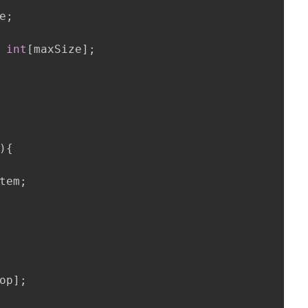
e
;
int
[
maxSize
]
;
)
{
tem
;
op
]
;