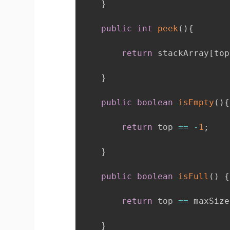
}
public
int
peek
(
)
{
return
 stackArray
[
top
}
public
boolean
isEmpty
(
)
{
return
 top 
==
-
1
;
}
public
boolean
isFull
(
)
{
return
 top 
==
 maxSize
}