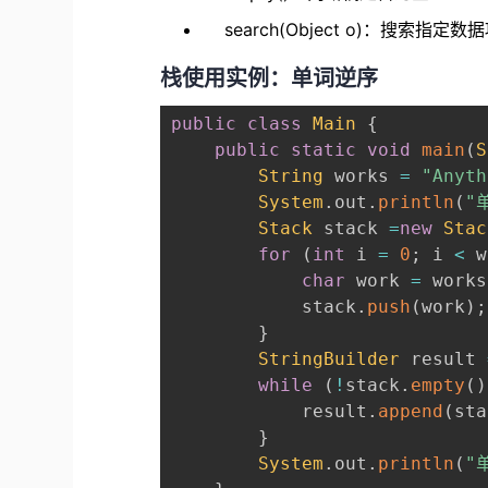
search(Object
o)：搜索指定数
栈使用实例：单词逆序
public
class
Main
{
public
static
void
main
(
S
String
 works 
=
"Anyth
System
.
out
.
println
(
"
Stack
 stack 
=
new
Stac
for
(
int
 i 
=
0
;
 i 
<
 w
char
 work 
=
 works
            stack
.
push
(
work
)
;
}
StringBuilder
 result 
while
(
!
stack
.
empty
(
)
            result
.
append
(
sta
}
System
.
out
.
println
(
"