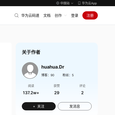
中国站
华为云App
华为云码道
文档
创作
登录
注册
关于作者
huahua.Dr
博客：
90
粉丝：
5
阅读
获赞
评论
137.2w+
29
2
+ 关注
发消息