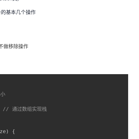
备的基本几个操作
但不做移除操作
大小
// 通过数组实现栈
ze
)
{