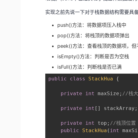
实现之前先说一下对于栈数据结构需要具
push()方法：将数据项压入栈中
pop()方法：将栈顶的数据项弹出
peek()方法：查看栈顶的数据项，
isEmpty()方法：判断是否为空栈
isFull()方法：判断栈是否已满
public
class
StackHua
{
private
int
 maxSize
;
//栈
private
int
[
]
 stackArray
;
private
int
 top
;
//栈顶位置
public
StackHua
(
int
 maxSi