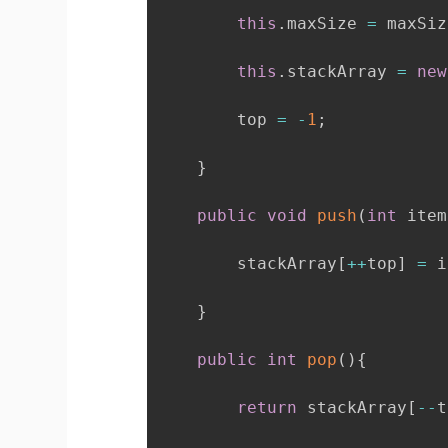
this
.
maxSize 
=
 maxSiz
this
.
stackArray 
=
new
        top 
=
-
1
;
}
public
void
push
(
int
 item
        stackArray
[
++
top
]
=
 i
}
public
int
pop
(
)
{
return
 stackArray
[
--
t