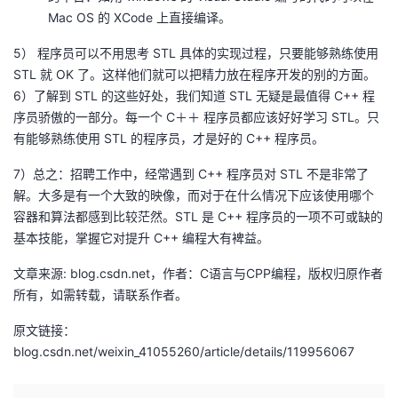
议
注
Mac OS 的 XCode 上直接编译。
验
收
5） 程序员可以不用思考 STL 具体的实现过程，只要能够熟练使用
藏
STL 就 OK 了。这样他们就可以把精力放在程序开发的别的方面。
6）了解到 STL 的这些好处，我们知道 STL 无疑是最值得 C++ 程
序员骄傲的一部分。每一个 C＋＋ 程序员都应该好好学习 STL。只
有能够熟练使用 STL 的程序员，才是好的 C++ 程序员。
7）总之：招聘工作中，经常遇到 C++ 程序员对 STL 不是非常了
解。大多是有一个大致的映像，而对于在什么情况下应该使用哪个
容器和算法都感到比较茫然。STL 是 C++ 程序员的一项不可或缺的
基本技能，掌握它对提升 C++ 编程大有裨益。
文章来源: blog.csdn.net，作者：C语言与CPP编程，版权归原作者
所有，如需转载，请联系作者。
原文链接：
blog.csdn.net/weixin_41055260/article/details/119956067