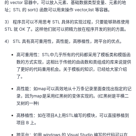
的 vector 容器中，可以放入元素、基础数据类型变量、元素的地
的
址；STL 的 sort() 函数可以用来操作 vector,list 等容器。
Programs
发
者
3） 程序员可以不用思考 STL 具体的实现过程，只要能够熟练使用
支
者
我
STL 就 OK 了。这样他们就可以把精力放在程序开发的别的方面。
持
学
的
我
4） STL 具有高可重用性，高性能，高移植性，跨平台的优点。
我
堂
博
的
我
高可重用性：STL中几乎所有的代码都采用了模板类和模版函
数的方式实现，这相比于传统的由函数和类组成的库来说提供
的
我
客
论
的
我
了更好的代码重用机会。关于模板的知识，已经给大家介绍
我
了。
技
的
坛
圈
的
我
的
我
高性能：如map可以高效地从十万条记录里面查找出指定的记
录，因为map是采用红黑树的变体实现的。(红黑树是平横二
术
云
子
直
的
我
课
的
我
叉树的一种)
支
声
播
活
的
程
认
的
我
高移植性：如在项目A上用STL编写的模块，可以直接移植到
项目 B 上。
持
建
动
关
证
实
的
跨平台：如用 windows 的 Visual Studio 编写的代码可以在