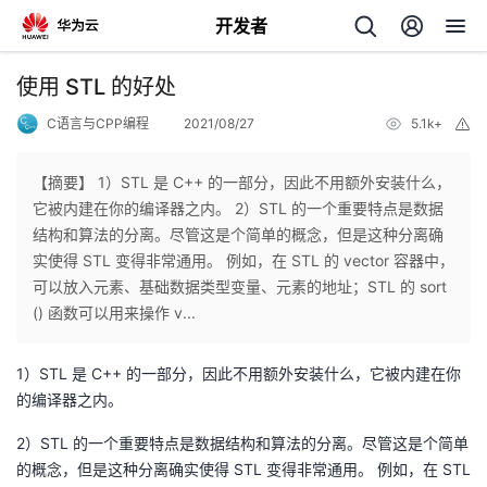
开发者
返
使用 STL 的好处
回
C语言与CPP编程
2021/08/27
5.1k+
举
报
【摘要】 1）STL 是 C++ 的一部分，因此不用额外安装什么，
它被内建在你的编译器之内。 2）STL 的一个重要特点是数据
结构和算法的分离。尽管这是个简单的概念，但是这种分离确
个
实使得 STL 变得非常通用。 例如，在 STL 的 vector 容器中，
可以放入元素、基础数据类型变量、元素的地址；STL 的 sort
我
人
() 函数可以用来操作 v...
我
的
主
1）STL 是 C++ 的一部分，因此不用额外安装什么，它被内建在你
的编译器之内。
我
的
开
页
2）STL 的一个重要特点是数据结构和算法的分离。尽管这是个简单
我
的
的概念，但是这种分离确实使得 STL 变得非常通用。 例如，在 STL
开
发