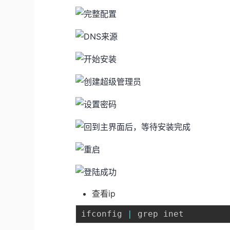
查看ip
ifconfig 
|