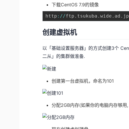
下载CentOS 7.9的镜像
http
:
/
/
ftp
.
tsukuba
.
wide
.
ad
.
j
创建虚拟机
以「基础设置服务器」的方式创建3个 CentO
二从」的集群做准备.
创建第一台虚拟机，命名为101
分配2GB内存(如果你的电脑内存够用, 