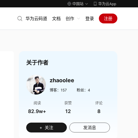
中国站
华为云App
华为云码道
文档
创作
登录
注册
关于作者
zhaoolee
博客：
157
粉丝：
4
阅读
获赞
评论
82.9w+
12
8
+ 关注
发消息