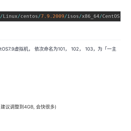
p
/
Linux
/
centos
/
7.9
.2009
/
isos
/
x86_64
/
CentOS
-
7
-
S7.9虚拟机， 依次命名为101， 102， 103，为「一主
建议调整到4GB, 会快很多)