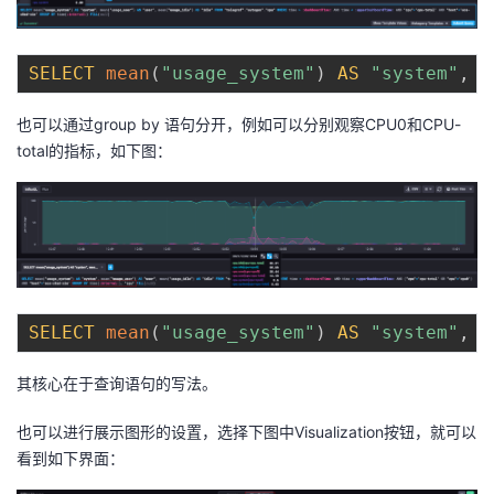
SELECT
mean
(
"usage_system"
)
AS
"system"
,
m
也可以通过group by 语句分开，例如可以分别观察CPU0和CPU-
total的指标，如下图：
SELECT
mean
(
"usage_system"
)
AS
"system"
,
m
其核心在于查询语句的写法。
也可以进行展示图形的设置，选择下图中Visualization按钮，就可以
看到如下界面：