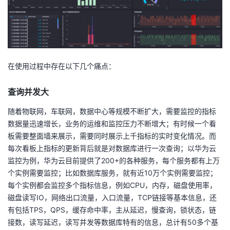
我
注
的
开
的
Programs
发
支
者
在使用过程中存在以下几个痛点：
持
学
查询并发大
我
随着物联网，车联网，数据中心等规模不断扩大，需要监控的指标
堂
数据量迅速增长，业务的运维和监控压力不断增大；有时候一个看
的
我
板需要整面墙来展示，需要同时展示上千指标的实时变化情况。而
我
每次看板上指标的更新背后就是对数据库进行一次查询；以华为云
技
的
监控为例，华为云目前提供了200+的各种服务，每个服务都有上万
的
我
个实例需要监控；比如数据库服务，就有近10万个实例需要监控；
术
云
每个实例都会监控多个指标信息，例如CPU，内存，磁盘使用率，
课
的
我
磁盘读写IO，网络出口流量，入口流量，TCP链接等基本信息，还
支
声
有包括TPS，QPS，缓存命中率，主从延迟，慢查询，锁状态，链
程
认
的
我
接数，读写延迟，读写并发等数据库特有的信息，总计有50多个基