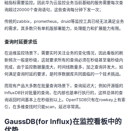
持
建
础指标需要监控。因此华为云监控业务当前基础的服务需要每次查
证
实
的
询超过20000个查询语句，这些查询每分钟下发一次；
议
验
收
传统的zabbix，prometheus，druid等监控工具已经无法满足业务
的需求，其多数只有单机版部署能力，处理能力和扩展能力有限。
藏
查询时延要求低
在运维监控场景下，需要实时关注业务的变化情况，因此看板的刷
新频次一般是秒级，这就要求所有的查询必须在秒级甚至毫秒级内
完成，由于监控数据量庞大，时间线数量多，加之查询并发大，如
何满足查询时延的要求，是时序数据库共同面临的一个技术挑战。
而现有产品大多数在批量查询场景下，查询延迟大；例如开源版的
InfluxDB针对批量的查询，在内部也是串行执行的，这样总体的查
询返回时间基本上在秒级别以上。OpenTSDB只有在rowkey上有索
引，在多维查找时只能scan，延迟非常高。
GaussDB(for Influx)在监控看板中的
优势