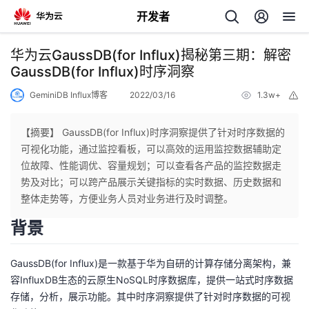
开发者
返
华为云GaussDB(for Influx)揭秘第三期：解密
回
GaussDB(for Influx)时序洞察
GeminiDB Influx博客
2022/03/16
1.3w+
举
报
【摘要】 GaussDB(for Influx)时序洞察提供了针对时序数据的
可视化功能，通过监控看板，可以高效的运用监控数据辅助定
个
位故障、性能调优、容量规划；可以查看各产品的监控数据走
势及对比；可以跨产品展示关键指标的实时数据、历史数据和
我
人
整体走势等，方便业务人员对业务进行及时调整。
背景
的
主
GaussDB(for Influx)是一款基于华为自研的计算存储分离架构，兼
开
页
容InfluxDB生态的云原生NoSQL时序数据库，提供一站式时序数据
存储，分析，展示功能。其中时序洞察提供了针对时序数据的可视
发