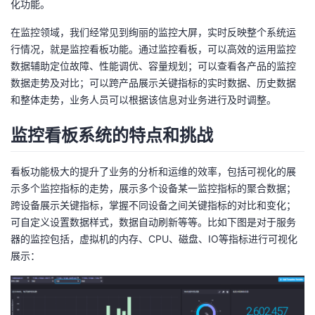
化功能。
者
在监控领域，我们经常见到绚丽的监控大屏，实时反映整个系统运
行情况，就是监控看板功能。通过监控看板，可以高效的运用监控
我
数据辅助定位故障、性能调优、容量规划；可以查看各产品的监控
数据走势及对比；可以跨产品展示关键指标的实时数据、历史数据
的
我
和整体走势，业务人员可以根据该信息对业务进行及时调整。
博
的
我
监控看板系统的特点和挑战
客
论
的
我
看板功能极大的提升了业务的分析和运维的效率，包括可视化的展
示多个监控指标的走势，展示多个设备某一监控指标的聚合数据；
坛
圈
的
我
跨设备展示关键指标，掌握不同设备之间关键指标的对比和变化；
可自定义设置数据样式，数据自动刷新等等。比如下图是对于服务
子
直
的
我
器的监控包括，虚拟机的内存、CPU、磁盘、IO等指标进行可视化
展示：
我
播
活
的
我
动
关
的