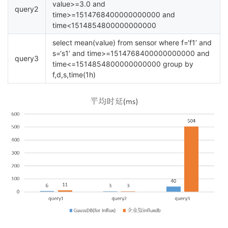
value>=3.0 and
query2
time>=1514768400000000000 and
time<1514854800000000000
select mean(value) from sensor where f=‘f1’ and
s=‘s1’ and time>=1514768400000000000 and
query3
time<=1514854800000000000 group by
f,d,s,time(1h)