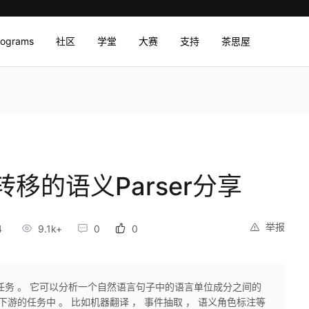
rograms
社区
学堂
大赛
支持
茶思屋
移的语义Parser分享
举报
4
9.1k+
0
0
任务 。 它可以分析一个自然语言句子中的语言单位成分之间的
下游的任务中 。 比如机器翻译 ， 事件抽取 ， 语义角色标注等