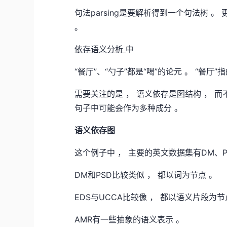
句法parsing是要解析得到一个句法树 。
。
依存语义分析
中
“餐厅”、“勺子”都是“喝”的论元 。 “餐厅”
需要关注的是 ， 语义依存是图结构 ， 而
句子中可能会作为多种成分 。
语义依存图
这个例子中 ， 主要的英文数据集有DM、PA
DM和PSD比较类似 ， 都以词为节点 。
EDS与UCCA比较像 ， 都以语义片段为节
AMR有一些抽象的语义表示 。