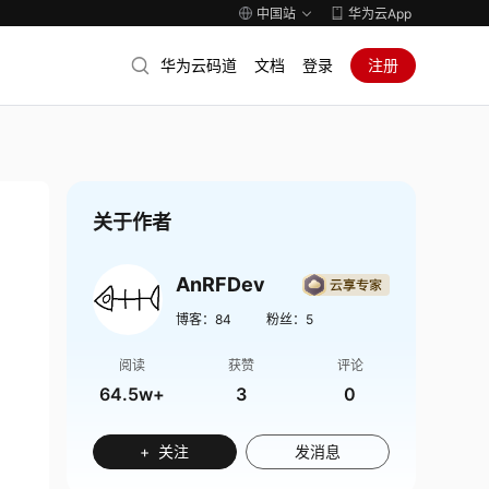
中国站
华为云App
华为云码道
文档
登录
注册
关于作者
AnRFDev
博客：
84
粉丝：
5
阅读
获赞
评论
64.5w+
3
0
+ 关注
发消息