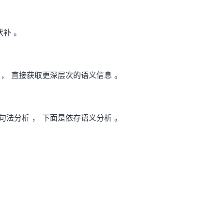
状补 。
 ， 直接获取更深层次的语义信息 。
句法分析 ， 下面是依存语义分析 。