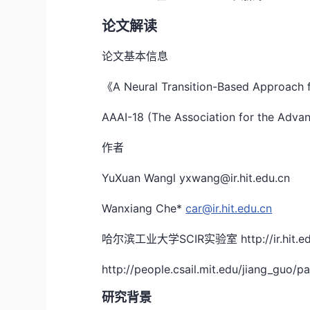
论文解读
论文基本信息
《A Neural Transition-Based Approach
AAAI-18 (The Association for the Advance
作者
YuXuan Wangl yxwang@ir.hit.edu.cn
Wanxiang Che*
car@ir.hit.edu.cn
哈尔滨工业大学SCIR实验室 http://ir.hit.ed
http://people.csail.mit.edu/jiang_guo/
研究背景