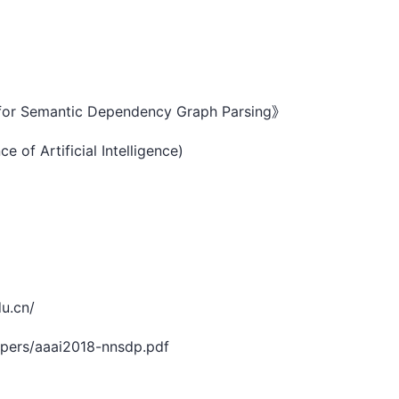
 for Semantic Dependency Graph Parsing》
 of Artificial Intelligence)
u.cn/
papers/aaai2018-nnsdp.pdf