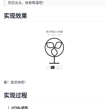
烈日炎炎，快来降温吧！
者
实现效果
我
的
我
博
的
我
客
论
的
我
坛
圈
的
我
子
直
的
我
看！很凉快吧！
我
播
活
的
实现过程
我
动
关
的
HTML结构