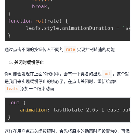
break
;
}
function
rot
(
rate
)
{
      leafs
.
style
.
animationDuration 
=
`
${
r
}
通过点击不同的按钮传入不同的
实现控制转速的功能
rate
关闭时缓慢停止
你可能会发现在上面的代码中，会有一个类名的出现
，这个就
out
是我用来实现缓慢停止的核心了，在点击关闭时，重新给扇叶
添加一个结束动画
leafs
.out
{
animation
:
 lastRotate 2.6s 1 ease-out 
}
这样在用户点击关闭按钮时，会先将原本的动画时间设置为0，再添