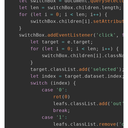
let
 switchBox 
=
 document
.
querySelector
let
 len 
=
 switchBox
.
children
.
length
;
for
(
let
 i 
=
0
;
 i 
<
 len
;
 i
++
)
{
        switchBox
.
children
[
i
]
.
setAttribute
}
    switchBox
.
addEventListener
(
'click'
,
fu
let
 target 
=
 e
.
target
;
for
(
let
 i 
=
0
;
 i 
<
 len
;
 i
++
)
{
            switchBox
.
children
[
i
]
.
classNam
}
        target
.
classList
.
add
(
'selected'
)
;
let
 index 
=
 target
.
dataset
.
index
;
switch
(
index
)
{
case
'0'
:
rot
(
0
)
                leafs
.
classList
.
add
(
'out'
)
break
;
case
'1'
:
                leafs
.
classList
.
remove
(
'ou