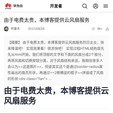
开发者
返
由于电费太贵，本博客提供云风扇服务
回
阿童木
2021/08/26
8k+
举
报
【摘要】 由于电费太贵，本博客提供云风扇服务烈日炎炎，快
来降温吧！ 实现效果看！很凉快吧！ 实现过程HTML结构首先
先从html开始，我们将顶部的文字和下面的风扇分成2个部分，
个
再将风扇和切换按钮分离，对于风扇结构来说，我相信很多人
会以为==这是图片==，但是其实这个是通过border-radius属
我
人
性画出的扇页形状，再通过==2根横竖的棍子==拼接成了风扇
的形状<div class="fan"> ...
的
主
由于电费太贵，本博客提供云
开
页
风扇服务
发