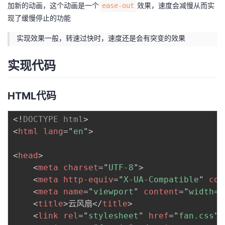
加新的动画，这个动画是一个
效果，速度会减慢从而实
ease-out
现了缓慢停止的功能
实现效果一般，转速过快时，速度还是会有突变的效果
实现代码
HTML代码
<!
DOCTYPE
html
>
<
html
lang
=
"
en
"
>
<
head
>
<
meta
charset
=
"
UTF-8
"
>
<
meta
http-equiv
=
"
X-UA-Compatible
"
con
<
meta
name
=
"
viewport
"
content
=
"
width=d
<
title
>
云风扇
</
title
>
<
link
rel
=
"
stylesheet
"
href
=
"
fan.css
"
>