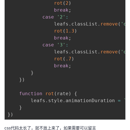
rot
(
2
)
break
;
case
'2'
:
                leafs
.
classList
.
remove
(
'ou
rot
(
1.3
)
break
;
case
'3'
:
                leafs
.
classList
.
remove
(
'ou
rot
(
.7
)
break
;
}
}
)
function
rot
(
rate
)
{
        leafs
.
style
.
animationDuration 
=
`
$
}
}
)
css代码太长了，就不放上来了，如果需要可以留言