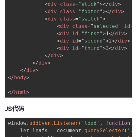
<
div
class
=
"
stick
"
>
</
div
>
<
div
class
=
"
footer
"
>
</
div
>
<
div
class
=
"
switch
"
>
<
div
class
=
"
selected
"
id
=
"
<
div
id
=
"
first
"
>
1
</
div
>
<
div
id
=
"
second
"
>
2
</
div
>
<
div
id
=
"
third
"
>
3
</
div
>
</
div
>
</
div
>
</
div
>
</
body
>
</
html
>
JS代码
window
.
addEventListener
(
'load'
,
function
(
let
 leafs 
=
 document
.
querySelector
(
'.l