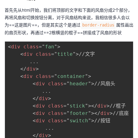
我
注
的
开
首先先从html开始，我们将顶部的文字和下面的风扇分成2个部分，
再将风扇和切换按钮分离，对于风扇结构来说，我相信很多人会以
的
Programs
发
为==这是图片==，但是其实这个是通过
属性画出
border-radius
的扇页形状，再通过==2根横竖的棍子==拼接成了风扇的形状
支
者
<
div
class
=
"
fan
"
>
持
学
<
div
class
=
"
title
"
>
//文字

       ...

我
堂
</
div
>
<
div
class
=
"
container
"
>
的
我
我
<
div
class
=
"
header
"
>
//风扇头

           ...

技
的
的
我
</
div
>
<
div
class
=
"
stick
"
>
</
div
>
//棍子

术
云
课
的
我
<
div
class
=
"
footer
"
>
</
div
>
//底座

<
div
class
=
"
switch
"
>
//按钮

支
声
程
认
的
我
            ...

</
div
>