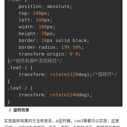
    position
:
 absolute
;
    top
:
140
px
;
    left
:
140
px
;
    width
:
100
px
;
    height
:
78
px
;
    border
:
10
px solid black
;
    border
-
radius
:
19
%
50
%
;
    transform
-
origin
:
0
0
;
}
/*给所有扇叶添加样式*/
.
leaf
-
1
{
    transform
:
rotate
(
120
deg
)
;
/*旋转开*/
}
.
leaf
-
2
{
    transform
:
rotate
(
240
deg
)
;
}
旋转效果
实现旋转效果的方法有很多，js定时器，css3等都可以实现，这里