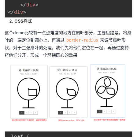
持
建
证
实
的
</
div
>
</
div
>
议
验
收
CSS样式
这个demo比较有一点点难度的地方在扇叶部分，主要思路是，将扇
藏
叶的一端定位到圆心上，再通过
来调节扇叶形
border-radius
状，对于三张扇叶的处理，我们先将他们定位在一起，再通过旋转
将他们分开，形成一个环绕圆心的效果
.
leaf 
{