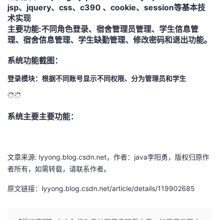
jsp、jquery、css、c390 、cookie、session等基本技
的
Programs
发
者
术实现
主要功能:不同角色登录、宿舍管理员管理、学生信息管
理、宿舍信息管理、学生缺勤管理、修改密码和退出功能。
支
者
我
系统功能截图：
持
学
的
我
登录模块：根据不同账号显示不同权限、分为管理员和学生
我
堂
博
的
我
的
我
客
论
的
我
我
系统主要主要功能：
技
的
坛
圈
的
我
的
我
文章来源: lyyong.blog.csdn.net，作者：java李阳勇，版权归原作
术
云
子
直
的
我
课
的
我
者所有，如需转载，请联系作者。
支
声
播
活
的
程
认
的
我
原文链接：lyyong.blog.csdn.net/article/details/119902685
持
建
动
关
证
实
的