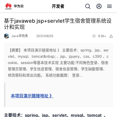
开发者
返
基于javaweb jsp+servlet学生宿舍管理系统设
回
计和实现
Java李杨勇
2021/08/25
6.5k+
举
报
【摘要】 本项目演示链接地址 》 主要技术：spring、jsp、ser
vlet、mysql、tomcat&nbsp; 、jsp、jquery、css、c390 、c
个
ookie、session等基本技术实现 主要功能:不同角色登录、宿舍
管理员管理、学生信息管理、宿舍信息管理、学生缺勤管理、
我
人
修改密码和退出功能。 系统功能截图： 登录...
我
的
主
本项目演示链接地址 》
我
的
开
页
我
的
开
发
主要技术：spring、jsp、servlet、mysql、tomcat 、