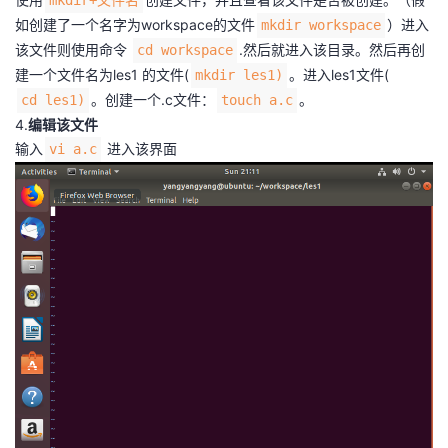
mkdir+文件名
我
注
的
开
如创建了一个名字为workspace的文件
）进入
mkdir workspace
该文件则使用命令
.然后就进入该目录。然后再创
cd workspace
的
Programs
发
建一个文件名为les1 的文件(
。进入les1文件(
mkdir les1)
。创建一个.c文件：
。
cd les1)
touch a.c
支
者
4.
编辑该文件
输入
进入该界面
vi a.c
持
学
我
堂
的
我
我
技
的
的
我
术
云
课
的
我
支
声
程
认
的
我