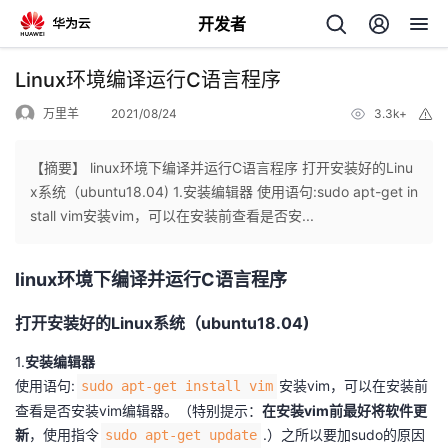
开发者
返
Linux环境编译运行C语言程序
回
万里羊
2021/08/24
3.3k+
举
报
【摘要】 linux环境下编译并运行C语言程序 打开安装好的Linu
x系统（ubuntu18.04) 1.安装编辑器 使用语句:sudo apt-get in
stall vim安装vim，可以在安装前查看是否安...
个
linux环境下编译并运行C语言程序
我
人
打开安装好的Linux系统（ubuntu18.04)
的
主
1.
安装编辑器
开
页
使用语句:
安装vim，可以在安装前
sudo apt-get install vim
查看是否安装vim编辑器。（特别提示：
在安装vim前最好将软件更
发
新
，使用指令
.）之所以要加sudo的原因
sudo apt-get update