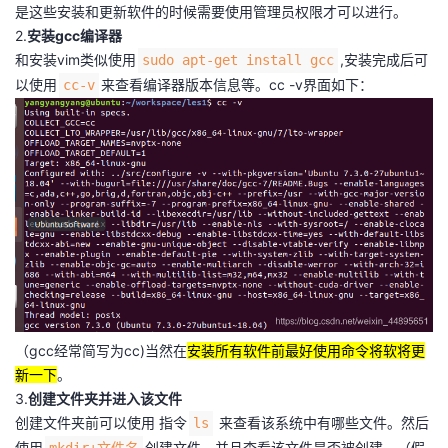
是这些安装和更新软件的时候需要使用管理员权限才可以进行。
者
2.
安装gcc编译器
和安装vim类似使用
,安装完成后可
sudo apt-get install gcc
我
以使用
来查看编译器版本信息等。cc -v界面如下：
cc-v
的
我
博
的
我
客
论
的
我
坛
圈
的
我
子
直
的
我
（gcc经常简写为cc)当然在
安装所有软件前最好使用命令将软将更
我
播
活
的
新一下
。
3.
创建文件夹并进入该文件
我
动
关
的
创建文件夹前可以使用 指令
来查看该系统中有哪些文件。然后
ls
使用
创建文件，并且查看该文件是否被创建。（假