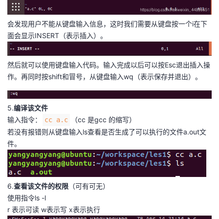
持
建
证
实
的
会发现用户不能从键盘输入信息，这时我们需要从键盘按一个i在下
议
验
收
面会显示INSERT（表示插入）。
藏
然后就可以使用键盘输入代码。输入完成以后可以按Esc退出插入操
作。再同时按shift和冒号，从键盘输入wq（表示保存并退出）。
5.
编译该文件
输入指令：
（cc 是gcc 的缩写）
cc a.c
若没有报错则从键盘输入ls查看是否生成了可以执行的文件a.out文
件。
6.
查看该文件的权限
（可有可无）
使用指令ls -l
r 表示可读 w表示写 x表示执行