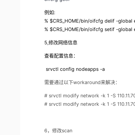
例如:
% $CRS_HOME/bin/oifcfg delif -global 
% $CRS_HOME/bin/oifcfg setif -global e
5,修改网络信息
查看配置信息：
srvctl config nodeapps -a
需要通过以下workaround来解决：
# srvctl modify network -k 1 -S 110.11.
# srvctl modify network -k 1 -S 110.11.
6，修改scan