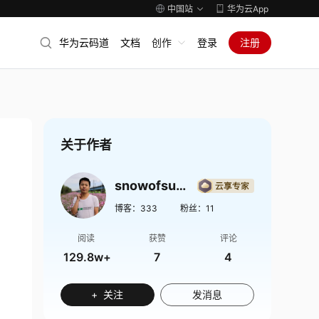
中国站
华为云App
华为云码道
文档
创作
登录
注册
关于作者
snowofsummer
博客：
333
粉丝：
11
阅读
获赞
评论
129.8w+
7
4
+ 关注
发消息