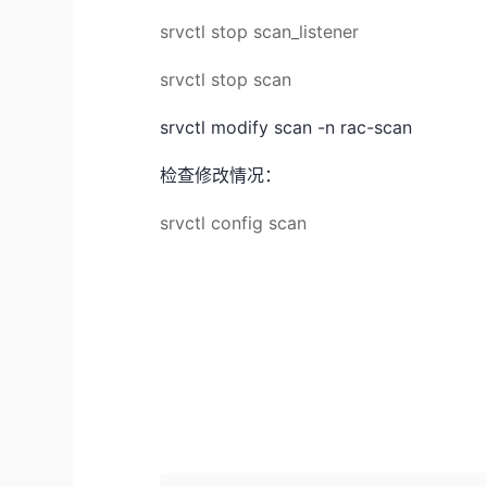
srvctl stop scan_listener
srvctl stop scan
srvctl modify scan -n rac-scan
检查修改情况：
srvctl config scan