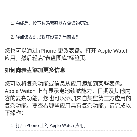
我
注
的
开
的
Programs
发
完成后，按下数码表冠以存储您的更改。
支
者
轻点该表盘以将其设置为当前表盘。
您也可以通过 iPhone 更改表盘。打开 Apple Watch
持
学
应用，然后轻点“表盘图库”标签页。
我
堂
如何向表盘添加更多信息
的
我
我
您可以将复杂功能或信息从应用添加到某些表盘。
Apple Watch 上有显示电池续航能力、日期及其他内
技
的
的
我
容的复杂功能。您也可以添加来自某些第三方应用的
复杂功能。要查看哪些应用具有复杂功能，请完成以
术
云
课
的
我
下操作：
支
声
打开 iPhone 上的 Apple Watch 应用。
程
认
的
我