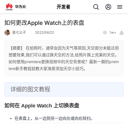
开发者
返
如何更改Apple Watch上的表盘
回
宸七公子
2022/06/22
1w+
举
报
【摘要】 在拍照时，通常会因为天气等原因,天空部分未能达到
想要效果,我们可以通过换天空的方法,给照片换上完美的天空。
如何使用premiere更换视频中的天空背景呢？最新一期的prem
个
iere新手教程就教大家海景添加天空小技巧。
我
人
详细的图文教程
的
主
如何在 Apple Watch 上切换表盘
开
页
在表盘上，从一边到另一边向左或向右轻扫。
发