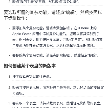
轻点“我的手表”标签页，然后轻点“复杂功能”。
持
建
证
实
的
要选取所需的复杂功能，请轻点“编辑”，然后按照以
议
验
收
下步骤操作：
藏
要添加某个复杂功能，请轻点添加按钮 。在 iPhone 上的
Apple Watch 应用中添加复杂功能后，您可以将其添加到手
表。返回表盘，用力按压显示屏，并轻点“自定”。然后轻点某
个复杂功能并转动数码表冠，以选取您希望显示的信息。
要移除某个复杂功能，请轻点删除按钮 。然后轻点“移除”。
如何创建某个表盘的新版本
按下数码表冠以前往表盘。
轻触并按住显示屏，向右轻扫至最右侧，然后轻点添加按钮 加
号图标。
要选取一个表盘，请转动数码表冠，然后轻点您所需的表盘。