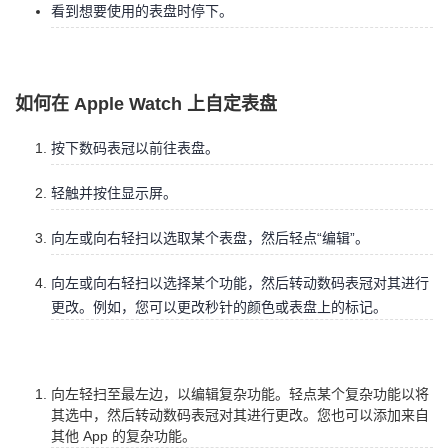
看到想要使用的表盘时停下。
者
我
如何在 Apple Watch 上自定表盘
的
我
按下数码表冠以前往表盘。
博
的
我
轻触并按住显示屏。
客
论
的
我
向左或向右轻扫以选取某个表盘，然后轻点“编辑”。
坛
圈
的
我
向左或向右轻扫以选择某个功能，然后转动数码表冠对其进行
更改。例如，您可以更改秒针的颜色或表盘上的标记。
子
直
的
我
我
播
活
的
向左轻扫至最左边，以编辑复杂功能。轻点某个复杂功能以将
其选中，然后转动数码表冠对其进行更改。您也可以添加来自
我
动
关
的
其他 App 的复杂功能。