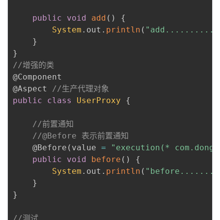
public
void
add
(
)
{
System
.
out
.
println
(
"add...........
}
}
//增强的类
@Component
@Aspect
//生产代理对象
public
class
UserProxy
{
//前置通知
//@Before 表示前置通知
@Before
(
value 
=
"execution(* com.dong.
public
void
before
(
)
{
System
.
out
.
println
(
"before........
}
}
//测试