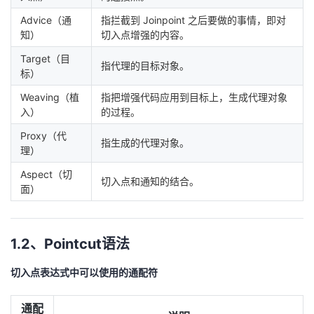
我
注
的
开
Advice（通
指拦截到 Joinpoint 之后要做的事情，即对
知）
切入点增强的内容。
的
Programs
发
Target（目
指代理的目标对象。
标）
支
者
Weaving（植
指把增强代码应用到目标上，生成代理对象
入）
的过程。
持
学
Proxy（代
指生成的代理对象。
理）
我
堂
Aspect（切
切入点和通知的结合。
的
我
我
面）
技
的
的
我
1.2、Pointcut语法
术
云
课
的
我
切入点表达式中可以使用的通配符
支
声
程
认
的
我
通配