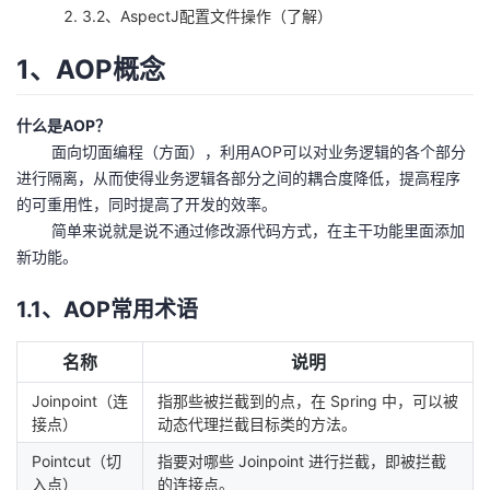
3.2、AspectJ配置文件操作（了解）
者
1、AOP概念
我
什么是AOP？
的
我
面向切面编程（方面），利用AOP可以对业务逻辑的各个部分
进行隔离，从而使得业务逻辑各部分之间的耦合度降低，提高程序
博
的
我
的可重用性，同时提高了开发的效率。
简单来说就是说不通过修改源代码方式，在主干功能里面添加
客
论
的
我
新功能。
坛
圈
的
我
1.1、AOP常用术语
子
直
的
我
名称
说明
Joinpoint（连
指那些被拦截到的点，在 Spring 中，可以被
我
播
活
的
接点）
动态代理拦截目标类的方法。
我
动
关
的
Pointcut（切
指要对哪些 Joinpoint 进行拦截，即被拦截
入点）
的连接点。