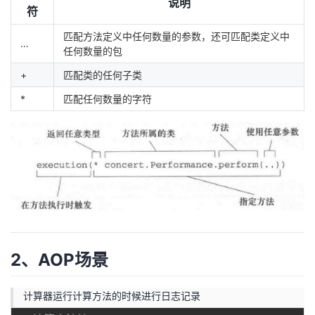
说明
持
建
证
实
的
符
匹配方法定义中任何数量的参数，还可匹配类定义中
议
验
收
…
任何数量的包
+
匹配类的任何子类
藏
*
匹配任何数量的字符
2、AOP场景
计算器运行计算方法的时候进行日志记录