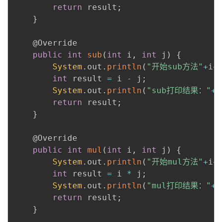
return
 result
;
}
@Override
public
int
sub
(
int
 i
,
int
 j
)
{
System
.
out
.
println
(
"开始sub方法"
+
i
+
int
 result 
=
 i 
-
 j
;
System
.
out
.
println
(
"sub打印结果："
+
r
return
 result
;
}
@Override
public
int
mul
(
int
 i
,
int
 j
)
{
System
.
out
.
println
(
"开始mul方法"
+
i
+
int
 result 
=
 i 
*
 j
;
System
.
out
.
println
(
"mul打印结果："
+
r
return
 result
;
}