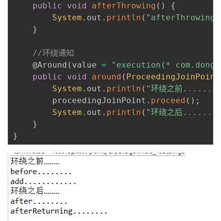
public
void
afterThrowing
(
)
{
System
.
out
.
println
(
"afterThrowing.
}
//环绕通知
@Around
(
value 
=
"execution(* com.dong.
public
void
around
(
ProceedingJoinPoint
System
.
out
.
println
(
"环绕之前.......
		proceedingJoinPoint
.
proceed
(
)
;
System
.
out
.
println
(
"环绕之后.......
}
}