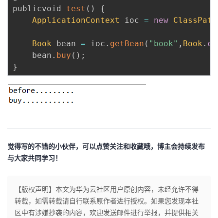
publicvoid 
test
(
)
{
ApplicationContext
 ioc 
=
new
ClassPath
Book
 bean 
=
 ioc
.
getBean
(
"book"
,
Book
.
cl
	bean
.
buy
(
)
;
}
觉得写的不错的小伙伴，可以点赞关注和收藏哦，博主会持续发布
与大家共同学习！
【版权声明】本文为华为云社区用户原创内容，未经允许不得
转载，如需转载请自行联系原作者进行授权。如果您发现本社
区中有涉嫌抄袭的内容，欢迎发送邮件进行举报，并提供相关