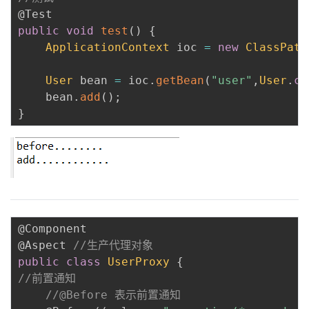
@Test
public
void
test
(
)
{
ApplicationContext
 ioc 
=
new
ClassPath
User
 bean 
=
 ioc
.
getBean
(
"user"
,
User
.
cl
	bean
.
add
(
)
;
}
@Component
@Aspect
//生产代理对象
public
class
UserProxy
{
//前置通知
//@Before 表示前置通知