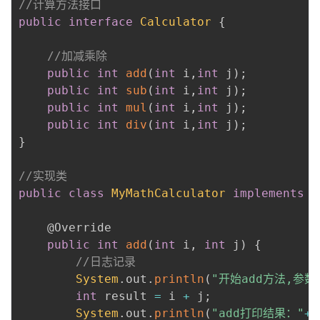
//计算方法接口
public
interface
Calculator
{
//加减乘除
public
int
add
(
int
 i
,
int
 j
)
;
public
int
sub
(
int
 i
,
int
 j
)
;
public
int
mul
(
int
 i
,
int
 j
)
;
public
int
div
(
int
 i
,
int
 j
)
;
}
//实现类
public
class
MyMathCalculator
implements
C
@Override
public
int
add
(
int
 i
,
int
 j
)
{
//日志记录
System
.
out
.
println
(
"开始add方法,参数
int
 result 
=
 i 
+
 j
;
System
.
out
.
println
(
"add打印结果："
+
r