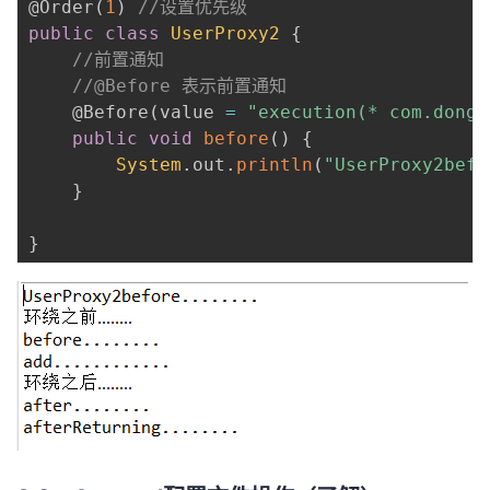
@Order
(
1
)
//设置优先级
public
class
UserProxy2
{
//前置通知
//@Before 表示前置通知
@Before
(
value 
=
"execution(* com.dong.
public
void
before
(
)
{
System
.
out
.
println
(
"UserProxy2befo
}
}