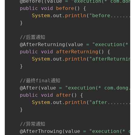
@Before
(
(
value 
=
"execution(* com.dong
public
void
before
(
)
{
System
.
out
.
println
(
"before........
}
//后置通知
@AfterReturning
(
value 
=
"execution(* c
public
void
afterReturning
(
)
{
System
.
out
.
println
(
"afterReturning
}
//最终final通知
@After
(
value 
=
"execution(* com.dong.a
public
void
after
(
)
{
System
.
out
.
println
(
"after........"
}
//异常通知
@AfterThrowing
(
value 
=
"execution(* co