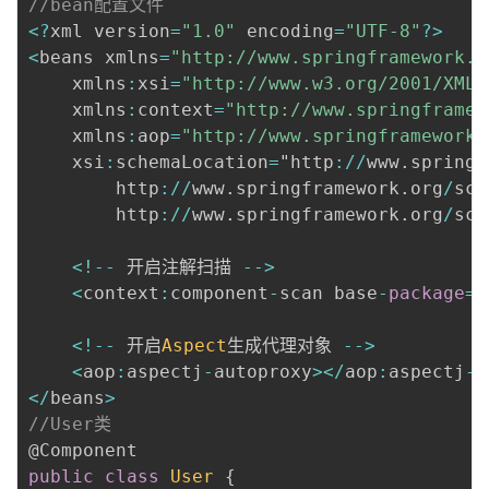
//bean配置文件
<
?
xml version
=
"1.0"
 encoding
=
"UTF-8"
?
>
<
beans xmlns
=
"http://www.springframework.o
	xmlns
:
xsi
=
"http://www.w3.org/2001/XMLS
	xmlns
:
context
=
"http://www.springframew
	xmlns
:
aop
=
"http://www.springframework.
	xsi
:
schemaLocation
=
"http
:
/
/
www
.
springf
		http
:
/
/
www
.
springframework
.
org
/
sch
		http
:
/
/
www
.
springframework
.
org
/
sch
<
!
--
 开启注解扫描 
--
>
<
context
:
component
-
scan base
-
package
=
"
<
!
--
 开启
Aspect
生成代理对象 
--
>
<
aop
:
aspectj
-
autoproxy
>
<
/
aop
:
aspectj
-
a
<
/
beans
>
//User类
@Component
public
class
User
{