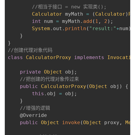
//相当于接口 = new 实现类();
Calculator
 myMath 
=
(
Calculator
)
Pr
int
 num 
=
 myMath
.
add
(
1
,
2
)
;
System
.
out
.
println
(
"result:"
+
num
)
;
}
}
//创建代理对象代码
class
CalculatorProxy
implements
Invocatio
private
Object
 obj
;
//把创建的代理对象传过来
public
CalculatorProxy
(
Object
 obj
)
{
this
.
obj 
=
 obj
;
}
//增强的逻辑
@Override
public
Object
invoke
(
Object
 proxy
,
Met