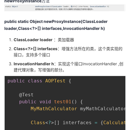
newProxyInstance
方法
public static Object newProxyInstance(ClassLoader
loader,Class<?>[] interfaces,InvocationHandler h)
ClassLoader loader
：类加载器
Class<?>[] interfaces
：增强方法所在的类，这个类实现的
接口，支持多个接口
InvocationHandler h
：实现这个接口InvocationHandler ,创
建代理对象，写增强的部分。
public
class
AOPTest
{
@Test
public
void
test01
(
)
{
MyMathCalculator
 myMathCalculator 
Class
<
?
>
[
]
 interfaces 
=
{
Calculato