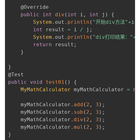
@Override
public
int
div
(
int
 i
,
int
 j
)
{
System
.
out
.
println
(
"开始div方法"
+
i
+
int
 result 
=
 i 
/
 j
;
System
.
out
.
println
(
"div打印结果："
+
r
return
 result
;
}
}
@Test
public
void
test01
(
)
{
MyMathCalculator
 myMathCalculator 
=
ne
	myMathCalculator
.
add
(
2
,
3
)
;
	myMathCalculator
.
sub
(
2
,
3
)
;
	myMathCalculator
.
div
(
2
,
3
)
;
	myMathCalculator
.
mul
(
2
,
3
)
;
}