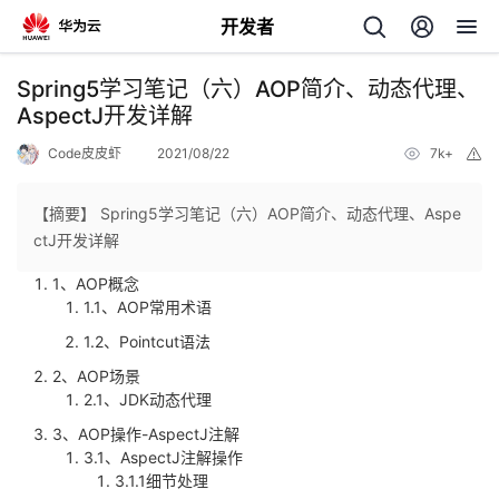
开发者
返
Spring5学习笔记（六）AOP简介、动态代理、
回
AspectJ开发详解
Code皮皮虾
2021/08/22
7k+
举
报
【摘要】 Spring5学习笔记（六）AOP简介、动态代理、Aspe
ctJ开发详解
个
1、AOP概念
1.1、AOP常用术语
我
人
1.2、Pointcut语法
的
主
2、AOP场景
2.1、JDK动态代理
开
页
3、AOP操作-AspectJ注解
3.1、AspectJ注解操作
3.1.1细节处理
发