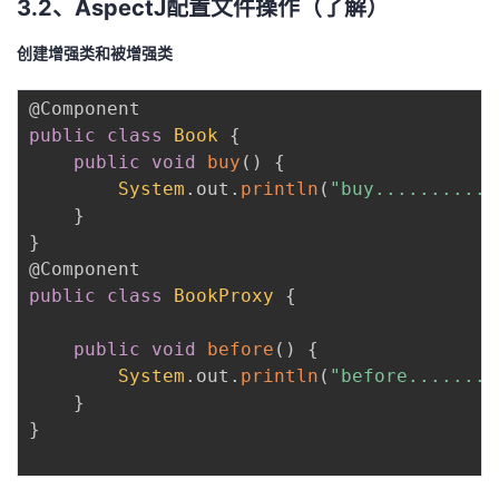
3.2、AspectJ配置文件操作（了解）
创建增强类和被增强类
@Component
public
class
Book
{
public
void
buy
(
)
{
System
.
out
.
println
(
"buy...........
}
}
@Component
public
class
BookProxy
{
public
void
before
(
)
{
System
.
out
.
println
(
"before........
}
}