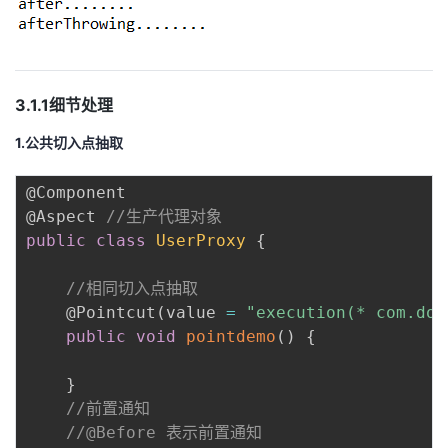
3.1.1细节处理
1.公共切入点抽取
@Component
@Aspect
//生产代理对象
public
class
UserProxy
{
//相同切入点抽取
@Pointcut
(
value 
=
"execution(* com.don
public
void
pointdemo
(
)
{
}
//前置通知
//@Before 表示前置通知