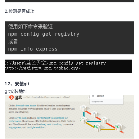
我
注
的
开
2.检测是否成功
的
Programs
发
使用如下命令来验证

npm config get registry

支
者
或者

持
学
我
堂
的
我
我
1.2、安装git
git安装地址
技
的
的
我
术
云
课
的
我
支
声
程
认
的
我