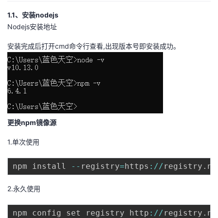
1.1、安装nodejs
者
Nodejs安装地址
我
安装完成后打开cmd命令行查看,出现版本号即安装成功。
的
我
博
的
我
客
论
的
我
更换npm镜像源
坛
圈
的
我
1.单次使用
子
直
的
我
npm install 
--
registry
=
https
:
/
/
registry
.
np
我
播
活
的
2.永久使用
我
动
关
的
npm config set registry http
:
/
/
registry
.
np