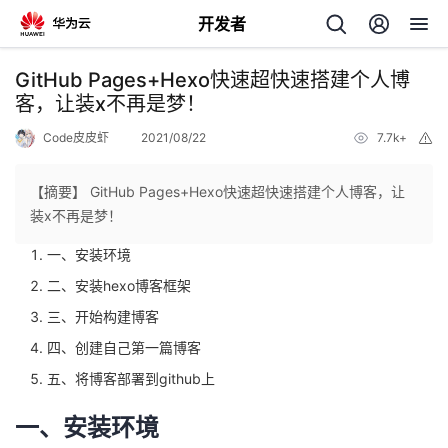
开发者
返
GitHub Pages+Hexo快速超快速搭建个人博
回
客，让装x不再是梦！
Code皮皮虾
2021/08/22
7.7k+
举
报
【摘要】 GitHub Pages+Hexo快速超快速搭建个人博客，让
装x不再是梦！
个
一、安装环境
我
二、安装hexo博客框架
人
三、开始构建博客
的
主
四、创建自己第一篇博客
五、将博客部署到github上
开
页
一、安装环境
发