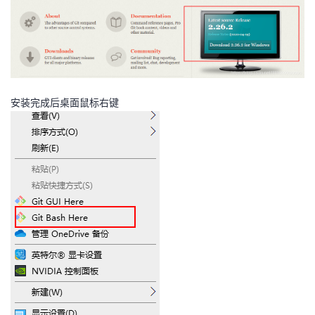
持
建
证
实
的
议
验
收
藏
安装完成后桌面鼠标右键