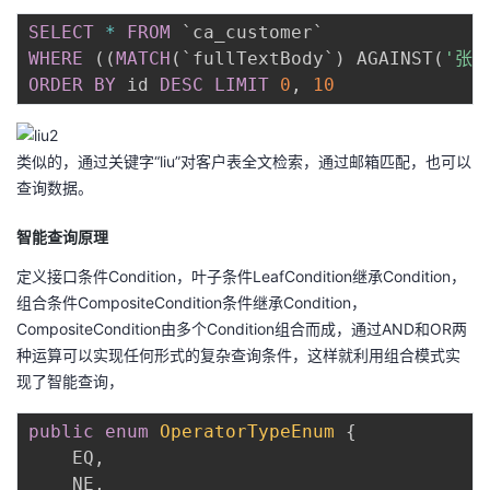
SELECT
*
FROM
`
ca_customer
`
WHERE
(
(
MATCH
(
`
fullTextBody
`
)
 AGAINST
(
'张*
ORDER
BY
 id 
DESC
LIMIT
0
,
10
类似的，通过关键字“liu”对客户表全文检索，通过邮箱匹配，也可以
查询数据。
智能查询原理
定义接口条件Condition，叶子条件LeafCondition继承Condition，
组合条件CompositeCondition条件继承Condition，
CompositeCondition由多个Condition组合而成，通过AND和OR两
种运算可以实现任何形式的复杂查询条件，这样就利用组合模式实
现了智能查询，
public
enum
OperatorTypeEnum
{
    EQ
,
    NE
,