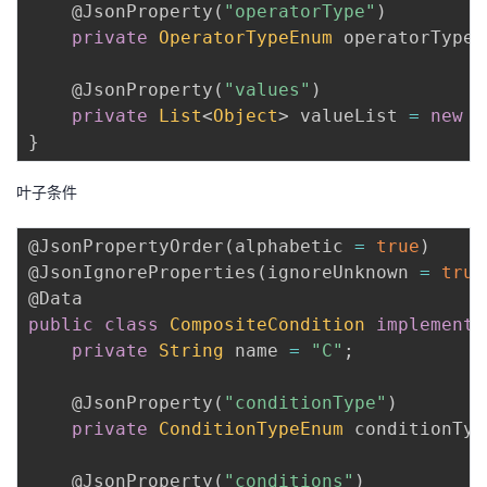
@JsonProperty
(
"operatorType"
)
private
OperatorTypeEnum
 operatorType
;
@JsonProperty
(
"values"
)
private
List
<
Object
>
 valueList 
=
new
A
}
叶子条件
@JsonPropertyOrder
(
alphabetic 
=
true
)
@JsonIgnoreProperties
(
ignoreUnknown 
=
true
@Data
public
class
CompositeCondition
implements
private
String
 name 
=
"C"
;
@JsonProperty
(
"conditionType"
)
private
ConditionTypeEnum
 conditionTyp
@JsonProperty
(
"conditions"
)