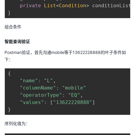
private
List
<
Condition
>
 conditionList 
}
组合条件
智能查询验证
Postman验证，首先沟通mobile等于13622228888的叶子条件如
下：
{
"name"
:
"L"
,
"columnName"
:
"mobile"
"operatorType"
:
"EQ"
,
"values"
:
[
"13622228888"
]
}
序列化值为：