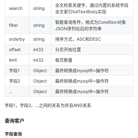
全文检索关键字，通过内置的系统字段
我
注
的
开
search
string
全文索引fullTextBody实现
的
Programs
发
智能查询条件，格式为Condition对象
filter
string
JSON序列化后的字符串
支
者
orderby
string
排序方式，ASC和DESC
offset
int32
分页开始位置
持
学
limit
int32
每页数量
我
堂
字段1
Object
最终转换成mysql中=操作符
字段2
Object
最终转换成mysql中=操作符
的
我
我
…
Object
最终转换成mysql中=操作符
技
的
的
我
字段1，字段2，…之间的关系为并且AND关系
术
云
课
的
我
查询客户
支
声
程
认
的
我
字段查询