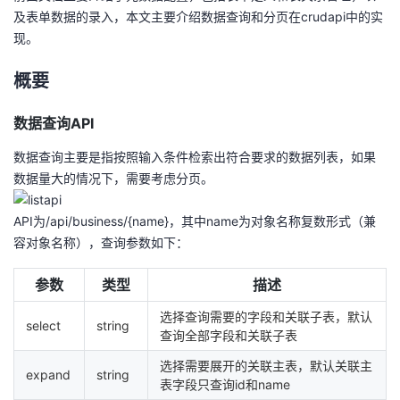
及表单数据的录入，本文主要介绍数据查询和分页在crudapi中的实
者
现。
我
概要
的
我
数据查询API
数据查询主要是指按照输入条件检索出符合要求的数据列表，如果
博
的
我
数据量大的情况下，需要考虑分页。
客
论
的
我
API为/api/business/{name}，其中name为对象名称复数形式（兼
容对象名称），查询参数如下：
坛
圈
的
我
参数
类型
描述
子
直
的
我
选择查询需要的字段和关联子表，默认
select
string
我
播
活
的
查询全部字段和关联子表
选择需要展开的关联主表，默认关联主
expand
string
我
动
关
的
表字段只查询id和name