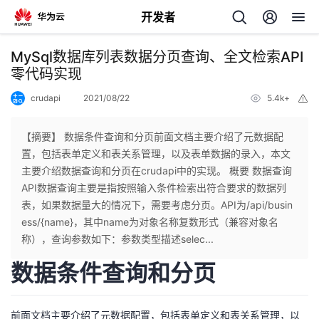
开发者
返
MySql数据库列表数据分页查询、全文检索API
回
零代码实现
crudapi
2021/08/22
5.4k+
举
报
【摘要】 数据条件查询和分页前面文档主要介绍了元数据配
置，包括表单定义和表关系管理，以及表单数据的录入，本文
个
主要介绍数据查询和分页在crudapi中的实现。 概要 数据查询
API数据查询主要是指按照输入条件检索出符合要求的数据列
我
人
表，如果数据量大的情况下，需要考虑分页。API为/api/busin
ess/{name}，其中name为对象名称复数形式（兼容对象名
的
主
称），查询参数如下：参数类型描述selec...
数据条件查询和分页
开
页
发
前面文档主要介绍了元数据配置，包括表单定义和表关系管理，以