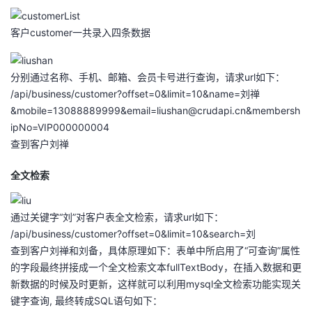
持
建
证
实
的
客户customer一共录入四条数据
议
验
收
藏
分别通过名称、手机、邮箱、会员卡号进行查询，请求url如下：
/api/business/customer?offset=0&limit=10&name=刘禅
&mobile=13088889999&email=liushan@crudapi.cn&membersh
ipNo=VIP000000004
查到客户刘禅
全文检索
通过关键字“刘”对客户表全文检索，请求url如下：
/api/business/customer?offset=0&limit=10&search=刘
查到客户刘禅和刘备，具体原理如下：表单中所启用了“可查询”属性
的字段最终拼接成一个全文检索文本fullTextBody，在插入数据和更
新数据的时候及时更新，这样就可以利用mysql全文检索功能实现关
键字查询, 最终转成SQL语句如下：