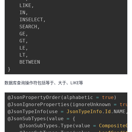
    LIKE
,
    IN
,
    INSELECT
,
    SEARCH
,
    GE
,
    GT
,
    LE
,
    LT
,
}
数据库查询操作符包括等于、大于、LIKE等
@JsonPropertyOrder
(
alphabetic 
=
true
)
@JsonIgnoreProperties
(
ignoreUnknown 
=
true
@JsonTypeInfo
(
use 
=
JsonTypeInfo
.
Id
.
NAME
,
 
@JsonSubTypes
(
value 
=
{
@JsonSubTypes.Type
(
value 
=
CompositeCo