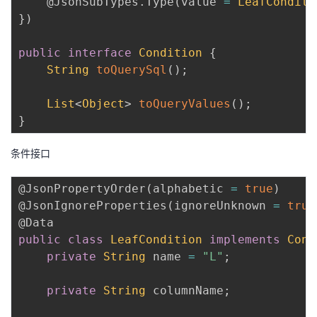
@JsonSubTypes.Type
(
value 
=
LeafConditi
}
)
public
interface
Condition
{
String
toQuerySql
(
)
;
List
<
Object
>
toQueryValues
(
)
;
}
条件接口
@JsonPropertyOrder
(
alphabetic 
=
true
)
@JsonIgnoreProperties
(
ignoreUnknown 
=
true
@Data
public
class
LeafCondition
implements
Cond
private
String
 name 
=
"L"
;
private
String
 columnName
;