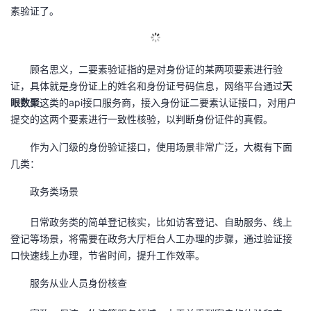
素验证了。
的
Programs
发
者
支
者
我
顾名思义，二要素验证指的是对身份证的某两项要素进行验
证，具体就是身份证上的姓名和身份证号码信息，网络平台通过
天
持
学
的
我
眼数聚
这类的api接口服务商，接入身份证二要素认证接口，对用户
提交的这两个要素进行一致性核验，以判断身份证件的真假。
我
堂
博
的
我
作为入门级的身份验证接口，使用场景非常广泛，大概有下面
的
我
客
论
的
我
我
几类：
技
的
政务类场景
坛
圈
的
我
的
我
日常政务类的简单登记核实，比如访客登记、自助服务、线上
术
云
子
直
的
我
课
的
我
登记等场景，将需要在政务大厅柜台人工办理的步骤，通过验证接
口快速线上办理，节省时间，提升工作效率。
支
声
播
活
的
程
认
的
我
服务从业人员身份核查
持
建
动
关
证
实
的