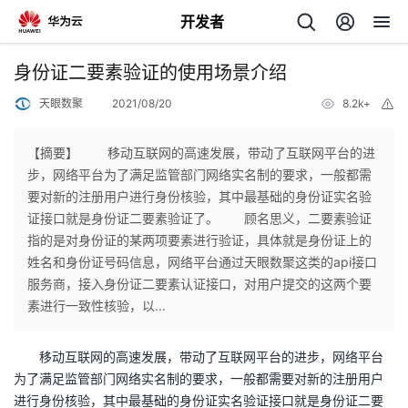
开发者
返
身份证二要素验证的使用场景介绍
回
天眼数聚
2021/08/20
8.2k+
举
报
【摘要】 移动互联网的高速发展，带动了互联网平台的进
步，网络平台为了满足监管部门网络实名制的要求，一般都需
要对新的注册用户进行身份核验，其中最基础的身份证实名验
个
证接口就是身份证二要素验证了。 顾名思义，二要素验证
指的是对身份证的某两项要素进行验证，具体就是身份证上的
我
人
姓名和身份证号码信息，网络平台通过天眼数聚这类的api接口
服务商，接入身份证二要素认证接口，对用户提交的这两个要
我
的
主
素进行一致性核验，以...
我
的
开
页
移动互联网的高速发展，带动了互联网平台的进步，网络平台
为了满足监管部门网络实名制的要求，一般都需要对新的注册用户
我
的
开
发
进行身份核验，其中最基础的身份证实名验证接口就是身份证二要