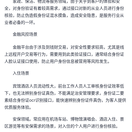
家政、保洁、物流等服务领域，由于关乎到客户的体验和安
议
注
验
收
全，对身份验证有着较高需求，通过接口对新的从业人员进行身份
核验，防止伪造假身份证混水摸鱼，造成安全隐患，是服务行业从
藏
业者必备的一环。
金融风控场景
金融平台由于涉及到钱财交易，对安全性要求较高，尤其是线
上远程开户交易等行为，需要用到此类验证接口，通常结合身份证
人脸认证接口使用，防止用户身份信息被冒用等风险发生。
入住场景
宾馆酒店人员流动性大，前台工作人员人工审核身份证效率低
下，也无法辨别身份证真伪，不能满足治安管理要求，身份证二要
素结合身份证ocr识别接口，能快速辨别身份证件真伪，为客人提供
优质服务体验。
安保领域。常应用在机场车站、博物馆演唱会、酒店入住、景
区游览等有安保需求的场景，对入住的个人用户进行身份核验。