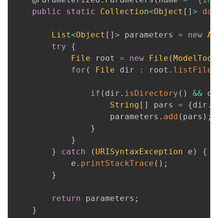
public
static
Collection
<
Object
[
]
>
dat
List
<
Object
[
]
>
 parameters 
=
new
Ar
try
{
File
 root 
=
new
File
(
ModelTool
for
(
File
 dir 
:
 root
.
listFiles
if
(
dir
.
isDirectory
(
)
&&
 di
String
[
]
 pars 
=
{
dir
.
g
                    parameters
.
add
(
pars
)
;
}
}
}
catch
(
URISyntaxException
 e
)
{
            e
.
printStackTrace
(
)
;
}
return
 parameters
;
}