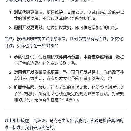
我
注
的
开
测试代码更简洁，更易维护
。显而易见，测试代码沉淀的是公
共的测试过程，不会包含其他冗余的数据代码。
的
Programs
发
用例开发更高效
。通过新增数据，即可快速增加新的用例。
支
者
当然，按辩证的唯物主义思想来看，任何事物都有两面性，参数化
测试，实际也存在一些“坏处”：
持
学
参数化测试，使得
测试软件架构分层，本身复杂度增加
，数据
与行为的边界存在约定的关联关系。
我
堂
对用例开发质量要求更高
。整个项目开发过程中，我修改了多
的
我
次测试行为实现，多次引发大批量的测试用例失败，😓
我
扩展性有限
，数据、行为分离的测试架构，也给整个测试定义
技
的
的
我
了各种规则，所有用例必须在既定的规则世界中存活，打破规
则的用例，无法寄生在这个“世界“中。
术
云
课
的
我
支
声
以上都比较虚，纯理论，马克思主义告诉我们，实践是检验真理的
程
认
的
我
唯一标准。我们来点实在的。