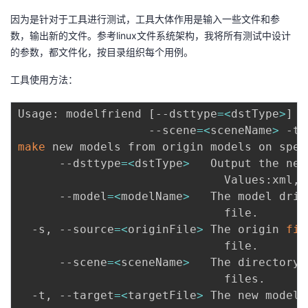
持
建
证
实
的
因为是针对于工具进行测试，工具大体作用是输入一些文件和参
数，输出新的文件。参考linux文件系统架构，我将所有测试中设计
议
验
收
的参数，都文件化，按目录组织每个用例。
藏
工具使用方法：
Usage: modelfriend 
[
--dsttype
=
<
dstType
>
]
 -
                   --scene
=
<
sceneName
>
 -t
=
make
 new models from origin models on spec
      --dsttype
=
<
dstType
>
   Output the new
                              Values:xml, 
      --model
=
<
modelName
>
   The model driv
                              file.

  -s, --source
=
<
originFile
>
 The origin 
fil
                              file.

      --scene
=
<
sceneName
>
   The directory 
                              files.

  -t, --target
=
<
targetFile
>
 The new model 