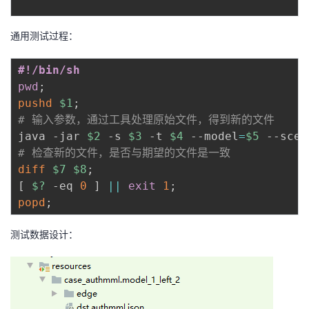
通用测试过程：
#!/bin/sh
pwd
;
pushd
$1
;
# 输入参数，通过工具处理原始文件，得到新的文件
java -jar 
$2
 -s 
$3
 -t 
$4
 --model
=
$5
 --scen
# 检查新的文件，是否与期望的文件是一致
diff
$7
$8
;
[
$?
 -eq 
0
]
||
exit
1
;
popd
;
测试数据设计：