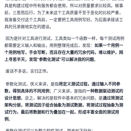
具是构建过程中所有服务都会使用，所以对质量要求比较高。做事
者
前，三思而后行，为了未来这个工具质量不至于恶化的比较严重，
我准备交付这个工具前，一定要把工具用例写好。为后面承接该工
我
具的兄弟做地实在的建设。
​ 因为是针对工具进行测试，工具类似一个函数一样，每个测试用例
的
我
都需要定义输入和输出，用例整理完成后，发现：
如果一个用例一
个用例地写，手会写断，而且存在大量的冗余代码，难以维护，网
博
的
我
上寻思半天，发现“参数化测试”可以解决我的问题
。
客
论
的
我
​ 废话不多说，言归正传。
坛
圈
的
我
​ 参数化测试，侠义来讲，是指
将定义测试过程，通过输入不同参
数，得到具体的不同用例
；广义来讲，是指的
一种数据驱动测试的
子
直
的
我
设计思想
。总之，解决的是软件中基本的冗余问题，是
通过将测试
架构分层，将测试因子组合抽象为测试数据，将测试过程抽象为测
我
播
活
的
试行为，最后将数据和行为叠加在一起，形成丰富全面的测试用
例
。
我
动
关
的
​ 参数化测试可以为整个软件测试，带来如下好处：