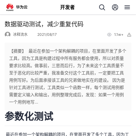
开发者
返
数据驱动测试，减少重复代码
回
冰释流水
2021/08/17
1.1w+
举
报
【摘要】 ​ 最近在参加一个架构解耦的项目，在里面开发了多个
工具，因为工具是构建过程中所有服务都会使用，所以对质量
要求比较高。做事前，三思而后行，为了未来这个工具质量不
个
至于恶化的比较严重，我准备交付这个工具前，一定要把工具
用例写好。为后面承接该工具的兄弟做地实在的建设。​ 因为是
我
人
针对工具进行测试，工具类似一个函数一样，每个测试用例都
需要定义输入和输出，用例整理完成后，发现：如果一个用例
的
主
一个用例地写...
参数化测试
开
页
发
​ 最近在参加一个架构解耦的项目，在里面开发了多个工具，因为工