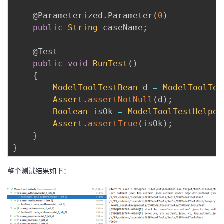
@Parameterized.Parameter
(
0
)
public
String
 caseName
;
@Test
public
void
RunTest
(
)
{
ModelToolTestBean
 d 
=
ModelToolTes
Assert
.
assertNotNull
(
d
)
;
Boolean
 isOk 
=
ModelToolTestHelper
Assert
.
assertTrue
(
isOk
)
;
}
}
整个测试结果如下：