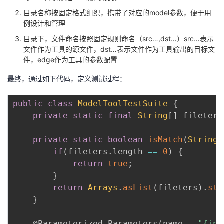
目录名称按固定格式组织，携带了对应的model参数，便于用
例设计和管理
目录下，文件命名按照固定规则命名（src…,dst…）src…表示
文件作为工具的源文件，dst…表示文件作为工具输出的目标文
件，edge作为工具的参数配置
最终，通过如下代码，定义测试过程：
public
class
ModelToolTestSuite
{
private
static
final
String
[
]
 fileters
private
static
boolean
isMatch
(
String
 
if
(
fileters
.
length 
==
0
)
{
return
true
;
}
return
Arrays
.
asList
(
fileters
)
.
str
}
@Parameterized.Parameters
(
name 
=
"{ind